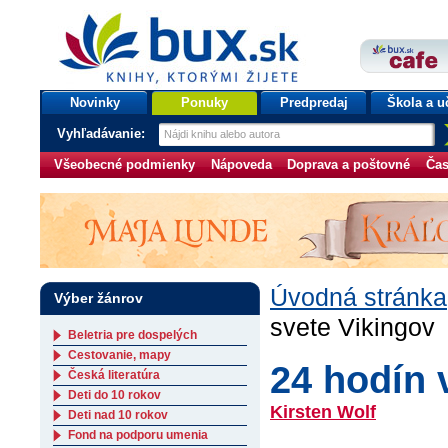
bux.sk
knihy, ktorými žijete
Úvodná stránka
Novinky
Ponuky
Predpredaj
Škola a u
Vyhľadávanie:
Všeobecné podmienky
Nápoveda
Doprava a poštovné
Čas
Úvodná stránka
Výber žánrov
svete Vikingov
Beletria pre dospelých
Cestovanie, mapy
24 hodín 
Česká literatúra
Deti do 10 rokov
Kirsten Wolf
Deti nad 10 rokov
Fond na podporu umenia