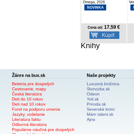
Omega, 2026
Verbarium, 2026
PR
20
NOVINKA
NOVINKA
17,59 €
5,99 €
Cena od:
Cena od:
Knihy
Žánre na bux.sk
Naše projekty
Beletria pre dospelých
Luxusná knižnica
Cestovanie, mapy
Stonozka.sk
Česká literatúra
Odeon
Deti do 10 rokov
Yoli.sk
Deti nad 10 rokov
Priroda.sk
Fond na podporu umenia
Severské krimi
Jazyky, vzdelanie
Mám talent.sk
Literatúra faktu
Ajna
Odborná literatúra
Populárne náučná pre dospelých