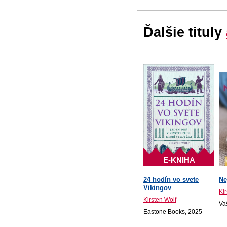
Ďalšie tituly
E-KNIHA
24 hodín vo svete
Ne
Vikingov
Ki
Kirsten Wolf
Va
Eastone Books, 2025