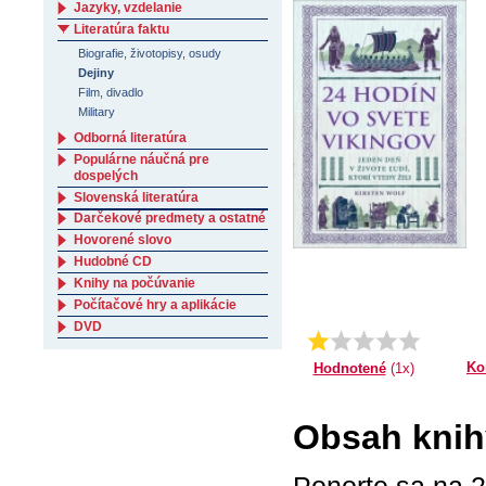
Jazyky, vzdelanie
Literatúra faktu
Biografie, životopisy, osudy
Dejiny
Film, divadlo
Military
Odborná literatúra
Populárne náučná pre
dospelých
Slovenská literatúra
Darčekové predmety a ostatné
Hovorené slovo
Hudobné CD
Knihy na počúvanie
Počítačové hry a aplikácie
DVD
Priemer:
1.0
Ko
Hodnotené
(1x)
Obsah knihy