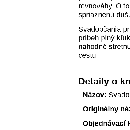
rovnováhy. O to
spriaznenú duš
Svadobčania pre
príbeh plný kľ
náhodné stretn
cestu.
Detaily o k
Názov:
Svado
Originálny ná
Objednávací 