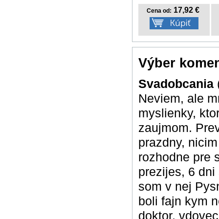
17,92 €
Cena od:
Výber komen
Svadobcania
Neviem, ale mn
myslienky, ktor
zaujmom. Prev
prazdny, nicim
rozhodne pre s
prezijes, 6 dn
som v nej Pys
boli fajn kym 
doktor, vdovec