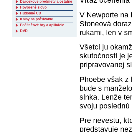
Víťaz ocenenia
Darčekové predmety a ostatné
Hovorené slovo
V Newporte na 
Hudobné CD
Knihy na počúvanie
Stoneová dorazí
Počítačové hry a aplikácie
rukami, len v s
DVD
Všetci ju okamž
skutočnosti je 
pripravovanej s
Phoebe však z h
bude s manželom
slnka. Lenže te
svoju poslednú
Pre nevestu, kt
predstavuje ne