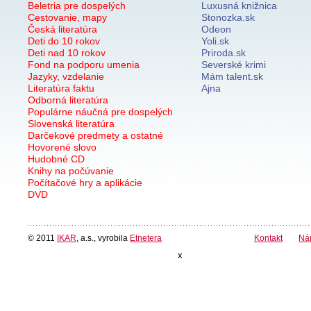
Beletria pre dospelých
Luxusná knižnica
Cestovanie, mapy
Stonozka.sk
Česká literatúra
Odeon
Deti do 10 rokov
Yoli.sk
Deti nad 10 rokov
Priroda.sk
Fond na podporu umenia
Severské krimi
Jazyky, vzdelanie
Mám talent.sk
Literatúra faktu
Ajna
Odborná literatúra
Populárne náučná pre dospelých
Slovenská literatúra
Darčekové predmety a ostatné
Hovorené slovo
Hudobné CD
Knihy na počúvanie
Počítačové hry a aplikácie
DVD
© 2011
IKAR
, a.s., vyrobila
Etnetera
Kontakt
Ná
x