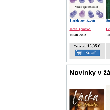
Štyridsiaty týždeň
St
Taran Bjornstad
Ev
Tatran, 2025
Ta
13,35 €
Cena od:
Novinky v ž