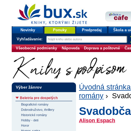
bux.sk
knihy, ktorými žijete
Úvodná stránka
Novinky
Ponuky
Predpredaj
Škola a u
Vyhľadávanie:
Všeobecné podmienky
Nápoveda
Doprava a poštovné
Čas
Úvodná stránka
Výber žánrov
romány
› Svad
Beletria pre dospelých
Biografické romány
Svadobča
Dobrodružstvo, thrillery
Historické romány
Alison Espach
Hobby - deti
Horor
Humor, satira