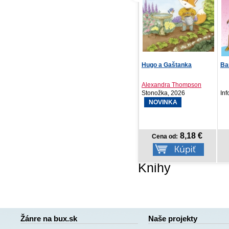
Refill – Týždenný
Hugo a Gaštanka
Bar
krúžkový diár s vymeni...
Alexandra Thompson
PRESCOGROUP SK,
Stonožka, 2026
Inf
2026
NOVINKA
8,97 €
8,18 €
Cena od:
Cena od:
Knihy
Žánre na bux.sk
Naše projekty