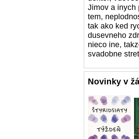
Jimov a inych 
tem, neplodnost
tak ako ked ry
dusevneho zdra
nieco ine, tak
svadobne stre
Novinky v ž