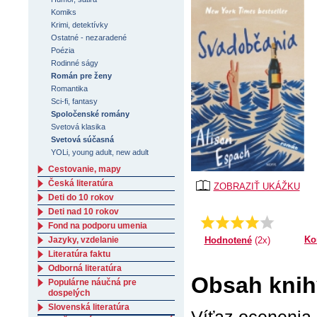
Komiks
Krimi, detektívky
Ostatné - nezaradené
Poézia
Rodinné ságy
Román pre ženy
Romantika
Sci-fi, fantasy
Spoločenské romány
Svetová klasika
Svetová súčasná
YOLi, young adult, new adult
Cestovanie, mapy
Česká literatúra
ZOBRAZIŤ UKÁŽKU
Deti do 10 rokov
Deti nad 10 rokov
Priemer:
3.5
Fond na podporu umenia
Ko
Hodnotené
(2x)
Jazyky, vzdelanie
Literatúra faktu
Odborná literatúra
Obsah knih
Populárne náučná pre
dospelých
Slovenská literatúra