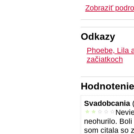
Zobraziť podro
Odkazy
Phoebe, Lila 
začiatkoch
Hodnotenie 
Svadobcania
Nevie
neoslovila ma
neohurilo. Boli 
som citala so