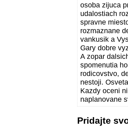
osoba zijuca p
udalostiach ro
spravne miesto
rozmaznane de
vankusik a Vys
Gary dobre vyz
A zopar dalsic
spomenutia hod
rodicovstvo, d
nestoji. Osveta
Kazdy oceni ni
naplanovane s
Pridajte sv