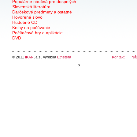
Populárne náučná pre dospelých
Slovenská literatúra
Darčekové predmety a ostatné
Hovorené slovo
Hudobné CD
Knihy na počúvanie
Počítačové hry a aplikácie
DVD
© 2011
IKAR
, a.s., vyrobila
Etnetera
Kontakt
Ná
x