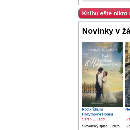
Knihu ešte nikto
Novinky v ž
Pod krídlami
Ne
Hollythorne Housu
Sarah E. Ladd
Si
Slovenský spiso..., 2025
Sl