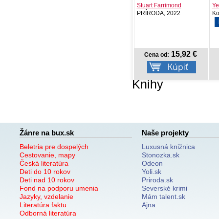
Tatsu Yukinobu
Stuart Farrimond
Ye
Crew, 2026
PRÍRODA, 2022
Kon
8,77 €
15,92 €
Cena od:
Cena od:
Knihy
Žánre na bux.sk
Naše projekty
Beletria pre dospelých
Luxusná knižnica
Cestovanie, mapy
Stonozka.sk
Česká literatúra
Odeon
Deti do 10 rokov
Yoli.sk
Deti nad 10 rokov
Priroda.sk
Fond na podporu umenia
Severské krimi
Jazyky, vzdelanie
Mám talent.sk
Literatúra faktu
Ajna
Odborná literatúra