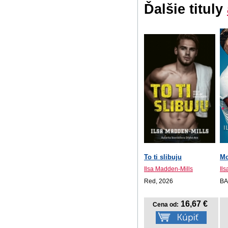
Ďalšie tituly
To ti slibuju
Mo
Ilsa Madden-Mills
Il
Red, 2026
BA
16,67 €
Cena od: