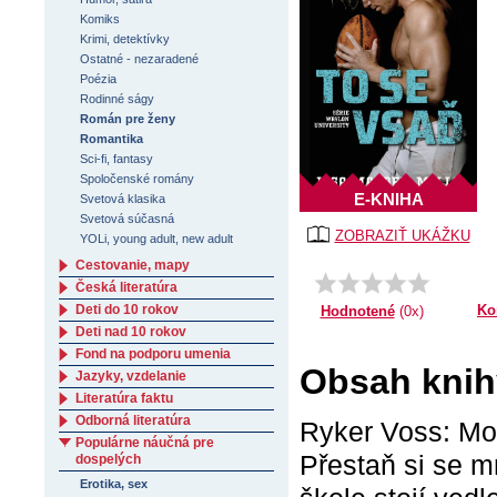
Komiks
Krimi, detektívky
Ostatné - nezaradené
Poézia
Rodinné ságy
Román pre ženy
Romantika
Sci-fi, fantasy
Spoločenské romány
E-KNIHA
Svetová klasika
Svetová súčasná
ZOBRAZIŤ UKÁŽKU
YOLi, young adult, new adult
Cestovanie, mapy
Česká literatúra
Deti do 10 rokov
Ko
Hodnotené
(0x)
Deti nad 10 rokov
Fond na podporu umenia
Obsah knih
Jazyky, vzdelanie
Literatúra faktu
Odborná literatúra
Ryker Voss: Mo
Populárne náučná pre
Přestaň si se m
dospelých
Erotika, sex