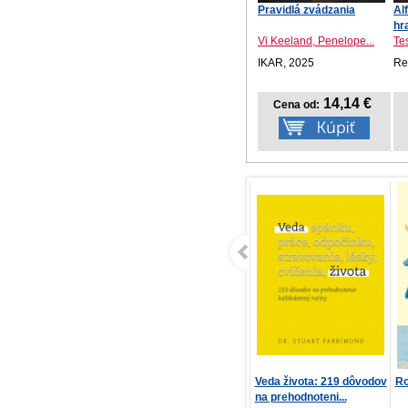
Pravidlá zvádzania
Al
hr
Vi Keeland, Penelope...
Te
IKAR, 2025
Re
14,14 €
Cena od:
Dandadan 8
Veda života: 219 dôvodov
Ro
na prehodnoteni...