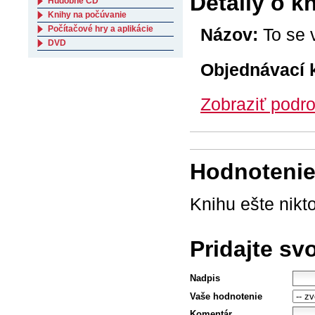
Detaily o k
Hudobné CD
Knihy na počúvanie
Počítačové hry a aplikácie
Názov:
To se 
DVD
Objednávací 
Zobraziť podro
Hodnotenie 
Knihu ešte nikt
Pridajte sv
Nadpis
Vaše hodnotenie
Komentár