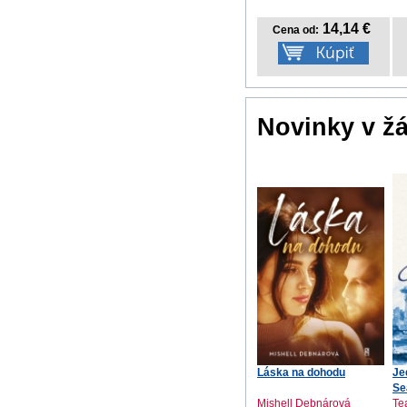
14,14 €
Cena od:
Novinky v ž
Láska na dohodu
Je
Se
Mishell Debnárová
Te