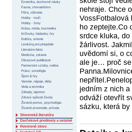
škole stojí vedl
Ezoterika, duchovné náuky
nehraje. Chce o
Fauna, chovateľstvo
Flóra, záhrada
VossFotbalová 
Hobby - muži
Hobby - ženy
ho zeptejte.Co 
Krása, móda, kozmetika
srdce kluka, do
Krížovky, hádanky, hry
Kultúra, umenie
žárlivost. Jakmi
Lexikóny,encyklopédie
Literatúra faktu
uvědomí si, o c
Medicína, zdravie
ale je… proč s
Obrazové publikácie
Partnerské vzťahy, rodina
Panna.Milovnice
Právo, sociológia
Šport & hry
nepřítel.Penelop
Varenie, nápoje, diéty
jedním z nich a 
Veda a technika
Záhady, tajomno
odváží otevřít 
Zdravý spôsob života
Životná pomoc, psychológia
sázku, která by 
Životné prostredie, príroda
Slovenská literatúra
Darčekové predmety a ostatné
Hovorené slovo