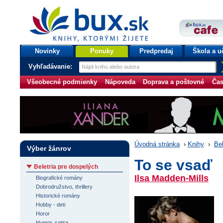
bux.sk
knihy, ktorými žijete
Úvodná stránka
Novinky
Ponuky
Predpredaj
Škola a u
Vyhľadávanie:
Všeobecné podmienky
Nápoveda
Doprava a poštovné
Čas
Úvodná stránka
›
Knihy
›
Bel
Výber žánrov
To se vsaď
Beletria pre dospelých
Ilsa Madden-Mills
Biografické romány
Dobrodružstvo, thrillery
Historické romány
Hobby - deti
Horor
Humor, satira