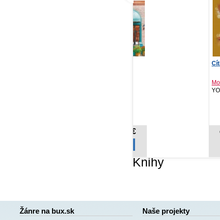
Malá knihovna srdcí
Cítiť znova
Tý
202
Jana Schikorra
Mona Kasten
Red, 2026
YOLi, 2021
PR
20
14,06 €
11,12 €
Cena od:
Cena od:
Knihy
Žánre na bux.sk
Naše projekty