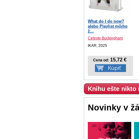
What do I do now?
alebo Playlist môjho
ž...
Celeste Buckingham
IKAR, 2025
15,72 €
Cena od:
Knihu ešte nikto
Novinky v ž