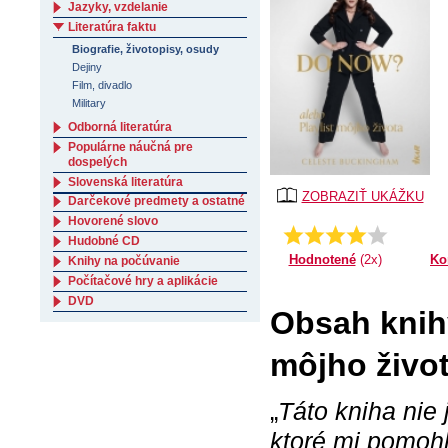
Jazyky, vzdelanie
Literatúra faktu
Biografie, životopisy, osudy
Dejiny
Film, divadlo
Military
Odborná literatúra
Populárne náučná pre
dospelých
Slovenská literatúra
ZOBRAZIŤ UKÁŽKU
Darčekové predmety a ostatné
Hovorené slovo
Priemer:
3.5
Hudobné CD
Ko
Hodnotené
(2x)
Knihy na počúvanie
Počítačové hry a aplikácie
DVD
Obsah knihy
môjho živo
„
Táto kniha nie
ktoré mi pomohl