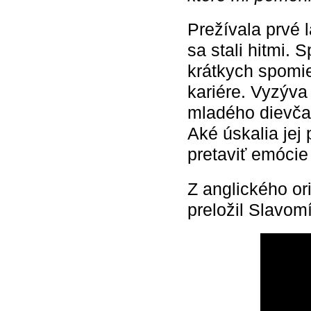
Prežívala prvé l
sa stali hitmi.
krátkych spomi
kariére. Vyzýva
mladého dievča
Aké úskalia jej 
pretaviť emócie
Z anglického or
preložil Slavomí