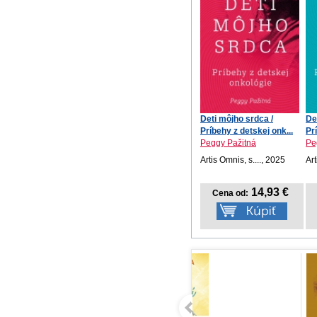
Deti môjho srdca /
De
Príbehy z detskej onk...
Pr
Peggy Pažitná
Pe
Artis Omnis, s...., 2025
Art
14,93 €
Cena od: