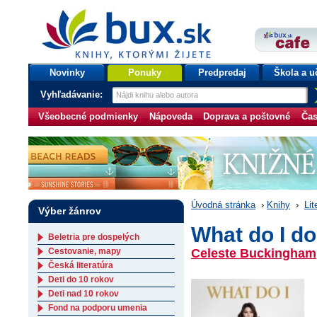
bux.sk
knihy, ktorými žijete
Úvodná stránka
Novinky
Ponuky
Predpredaj
Škola a u
Vyhľadávanie:
Všeobecné podmienky
Nápoveda
Doprava a poštovné
Čas
Úvodná stránka
›
Knihy
›
Lit
Výber žánrov
What do I do
Beletria pre dospelých
Cestovanie, mapy
Celeste Buckingham
Česká literatúra
Deti do 10 rokov
Deti nad 10 rokov
Fond na podporu umenia