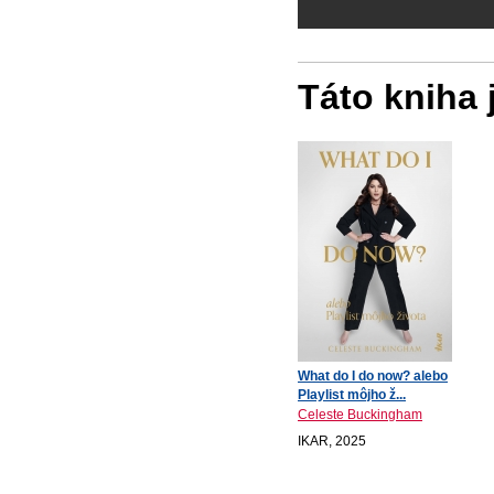
Táto kniha
What do I do now? alebo
Playlist môjho ž...
Celeste Buckingham
IKAR, 2025