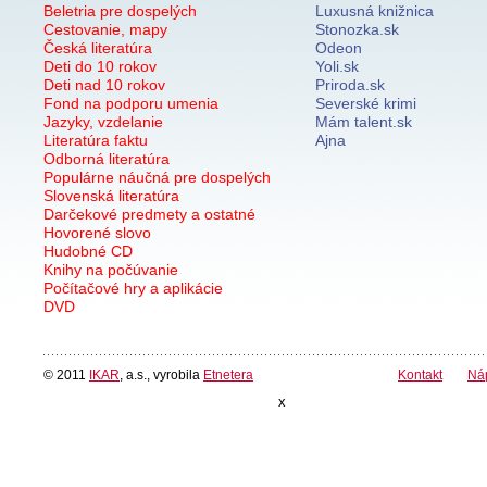
Beletria pre dospelých
Luxusná knižnica
Cestovanie, mapy
Stonozka.sk
Česká literatúra
Odeon
Deti do 10 rokov
Yoli.sk
Deti nad 10 rokov
Priroda.sk
Fond na podporu umenia
Severské krimi
Jazyky, vzdelanie
Mám talent.sk
Literatúra faktu
Ajna
Odborná literatúra
Populárne náučná pre dospelých
Slovenská literatúra
Darčekové predmety a ostatné
Hovorené slovo
Hudobné CD
Knihy na počúvanie
Počítačové hry a aplikácie
DVD
© 2011
IKAR
, a.s., vyrobila
Etnetera
Kontakt
Ná
x