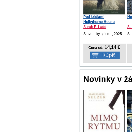
Pod krídlami
Ne
Hollythorne Housu
Sarah E. Ladd
Si
Slovenský spiso..., 2025
Sl
14,14 €
Cena od:
Novinky v ž