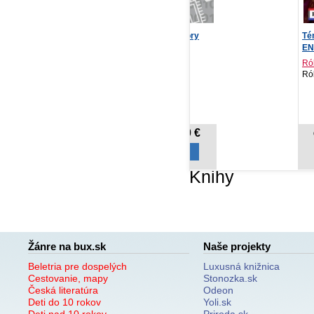
Data, čipy, procesory
Témy, slová a vety A1,
Ml
ENG-SK
Martin Malý
Róbert Hodoši
CZ.NIC, 2021
Róbert Hodoši, 2026
Sv
12,80 €
10,42 €
Cena od:
Cena od:
Knihy
Žánre na bux.sk
Naše projekty
Beletria pre dospelých
Luxusná knižnica
Cestovanie, mapy
Stonozka.sk
Česká literatúra
Odeon
Deti do 10 rokov
Yoli.sk
Deti nad 10 rokov
Priroda.sk