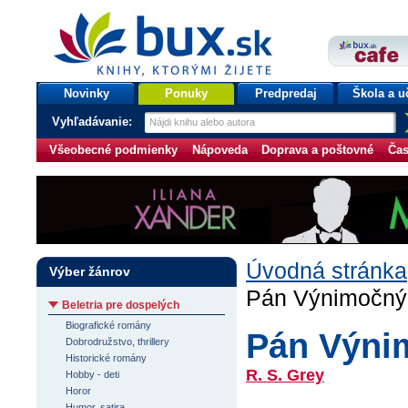
bux.sk
knihy, ktorými žijete
Úvodná stránka
Novinky
Ponuky
Predpredaj
Škola a u
Vyhľadávanie:
Všeobecné podmienky
Nápoveda
Doprava a poštovné
Čas
Úvodná stránka
Výber žánrov
Pán Výnimočný
Beletria pre dospelých
Biografické romány
Pán Výni
Dobrodružstvo, thrillery
Historické romány
R. S. Grey
Hobby - deti
Horor
Humor, satira