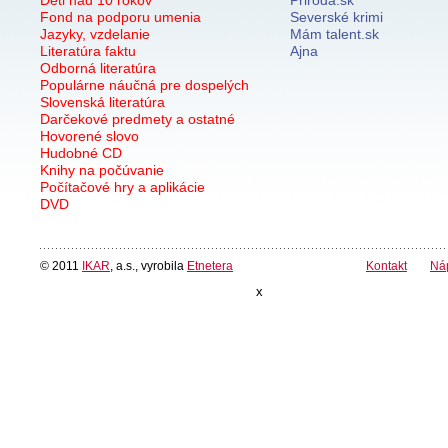
Fond na podporu umenia
Severské krimi
Jazyky, vzdelanie
Mám talent.sk
Literatúra faktu
Ajna
Odborná literatúra
Populárne náučná pre dospelých
Slovenská literatúra
Darčekové predmety a ostatné
Hovorené slovo
Hudobné CD
Knihy na počúvanie
Počítačové hry a aplikácie
DVD
© 2011
IKAR
, a.s., vyrobila
Etnetera
Kontakt
Ná
x