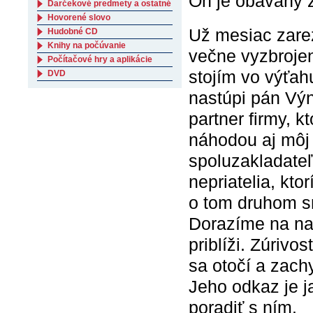
On je obávaný ž
Darčekové predmety a ostatné
Hovorené slovo
Už mesiac zarez
Hudobné CD
Knihy na počúvanie
večne vyzbrojen
Počítačové hry a aplikácie
stojím vo výťahu
DVD
nastúpi pán Vý
partner firmy, 
náhodou aj môj 
spoluzakladateľ
nepriatelia, kt
o tom druhom s
Dorazíme na na
priblíži. Zúriv
sa otočí a zach
Jeho odkaz je j
poradiť s ním.