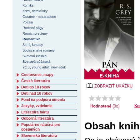
Komiks
Krimi, detektívky
Ostatné - nezaradené
Poézia
Rodinné ságy
Román pre ženy
Romantika
Sci-fi, fantasy
Spoločenské romány
Svetová klasika
Svetová súčasná
YOLi, young adult, new adult
Cestovanie, mapy
E-KNIHA
Česká literatúra
ZOBRAZIŤ UKÁŽKU
Deti do 10 rokov
Deti nad 10 rokov
Fond na podporu umenia
Ko
Jazyky, vzdelanie
Hodnotené
(0x)
Literatúra faktu
Odborná literatúra
Obsah knih
Populárne náučná pre
dospelých
Slovenská literatúra