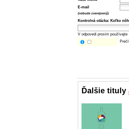
E-mail
(nebude zverejnený)
Kontrolná otázka:
Koľko nôh
V odpovedi prosím používajte i
Prečí
Ďalšie tituly