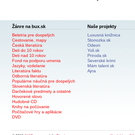
Žánre na bux.sk
Naše projekty
Beletria pre dospelých
Luxusná knižnica
Cestovanie, mapy
Stonozka.sk
Česká literatúra
Odeon
Deti do 10 rokov
Yoli.sk
Deti nad 10 rokov
Priroda.sk
Fond na podporu umenia
Severské krimi
Jazyky, vzdelanie
Mám talent.sk
Literatúra faktu
Ajna
Odborná literatúra
Populárne náučná pre dospelých
Slovenská literatúra
Darčekové predmety a ostatné
Hovorené slovo
Hudobné CD
Knihy na počúvanie
Počítačové hry a aplikácie
DVD