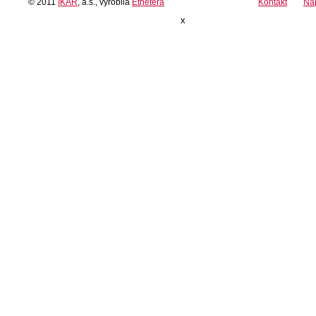
© 2011
IKAR
, a.s., vyrobila
Etnetera
Kontakt
Ná
x