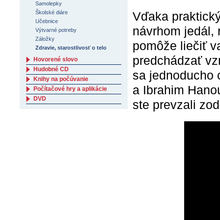
Samolepky
Vďaka praktický
Školské diáre
Učebnice
návrhom jedál,
Výtvarné potreby
Záložky
pomôže liečiť 
Zdravie, starostlivosť o telo
predchádzať vzn
Hovorené slovo
Hudobné CD
sa jednoducho ch
Knihy na počúvanie
a Ibrahim Hano
Počítačové hry a aplikácie
DVD
ste prevzali zo