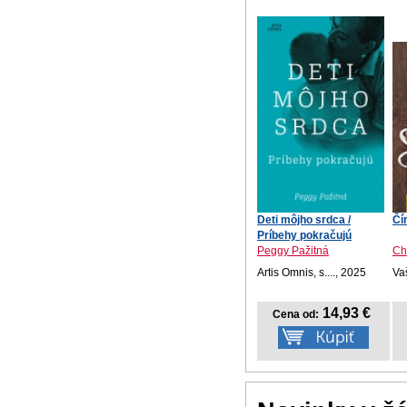
Deti môjho srdca /
Čí
Príbehy pokračujú
Peggy Pažitná
Chr
Artis Omnis, s...., 2025
Va
14,93 €
Cena od: