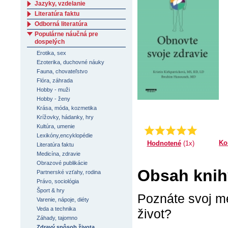
Jazyky, vzdelanie
Literatúra faktu
Odborná literatúra
Populárne náučná pre
dospelých
Erotika, sex
Ezoterika, duchovné náuky
Fauna, chovateľstvo
Flóra, záhrada
Hobby - muži
Hobby - ženy
Krása, móda, kozmetika
Krížovky, hádanky, hry
Kultúra, umenie
Priemer:
5.0
Lexikóny,encyklopédie
Ko
Hodnotené
(1x)
Literatúra faktu
Medicína, zdravie
Obrazové publikácie
Obsah knih
Partnerské vzťahy, rodina
Právo, sociológia
Šport & hry
Poznáte svoj me
Varenie, nápoje, diéty
Veda a technika
život?
Záhady, tajomno
Zdravý spôsob života