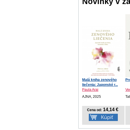
Novinky v ž
Malá kniha zenového
Pr
liečenia: Japonské r...
Paula Arai
Ve
AJNA, 2025
Ta
14,14 €
Cena od: