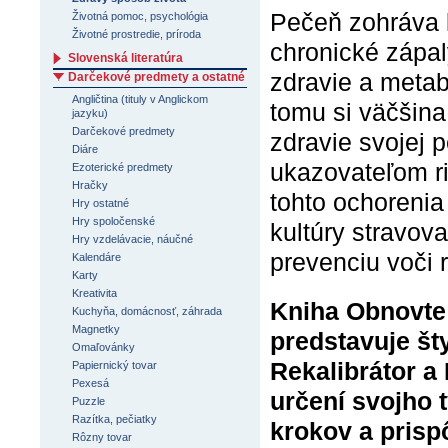
Pečeň zohráva 
Životná pomoc, psychológia
Životné prostredie, príroda
chronické zápal
Slovenská literatúra
zdravie a metab
Darčekové predmety a ostatné
Angličtina (tituly v Anglickom
tomu si väčšina
jazyku)
Darčekové predmety
zdravie svojej 
Diáre
ukazovateľom ri
Ezoterické predmety
Hračky
tohto ochorenia 
Hry ostatné
Hry spoločenské
kultúry stravov
Hry vzdelávacie, náučné
prevenciu voči 
Kalendáre
Karty
Kreativita
Kniha Obnovte
Kuchyňa, domácnosť, záhrada
Magnetky
predstavuje šty
Omaľovánky
Rekalibrátor a 
Papiernický tovar
Pexesá
určení svojho
Puzzle
Razítka, pečiatky
krokov a prispô
Rôzny tovar