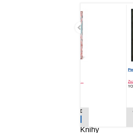
Okienko do snov, 3.
Pieseň večnosti
Kn
vydanie
TA
Táňa Keleová-Vasilko...
Zuzana Lirisa
IKAR, 2026
YOLi, 2026
Sv
NOVINKA
13,42 €
13,42 €
Cena od:
Cena od:
Knihy