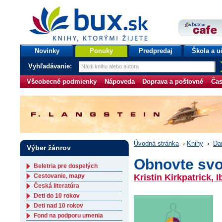
bux.sk
knihy, ktorými žijete
Úvodná stránka
Novinky
Ponuky
Predpredaj
Škola a u
Vyhľadávanie:
Všeobecné podmienky
Nápoveda
Doprava a poštovné
Čas
Úvodná stránka
›
Knihy
›
Da
Výber žánrov
Obnovte svo
Beletria pre dospelých
Cestovanie, mapy
Kristin Kirkpatrick,
Česká literatúra
Deti do 10 rokov
Deti nad 10 rokov
Fond na podporu umenia