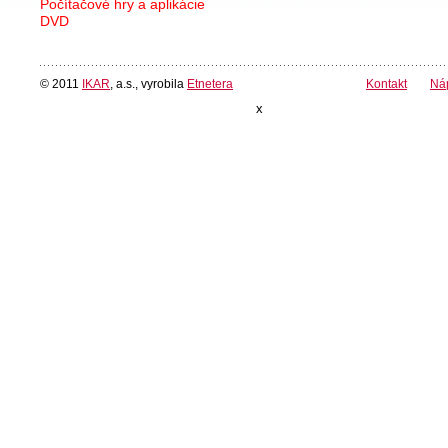
Počítačové hry a aplikácie
DVD
© 2011
IKAR
, a.s., vyrobila
Etnetera
Kontakt
Ná
x