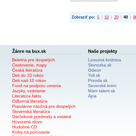
Zobraziť po:
5
|
10
|
20
|
40
|
8
Žánre na bux.sk
Naše projekty
Beletria pre dospelých
Luxusná knižnica
Cestovanie, mapy
Stonozka.sk
Česká literatúra
Odeon
Deti do 10 rokov
Yoli.sk
Deti nad 10 rokov
Priroda.sk
Fond na podporu umenia
Severské krimi
Jazyky, vzdelanie
Mám talent.sk
Literatúra faktu
Ajna
Odborná literatúra
Populárne náučná pre dospelých
Slovenská literatúra
Darčekové predmety a ostatné
Hovorené slovo
Hudobné CD
Knihy na počúvanie