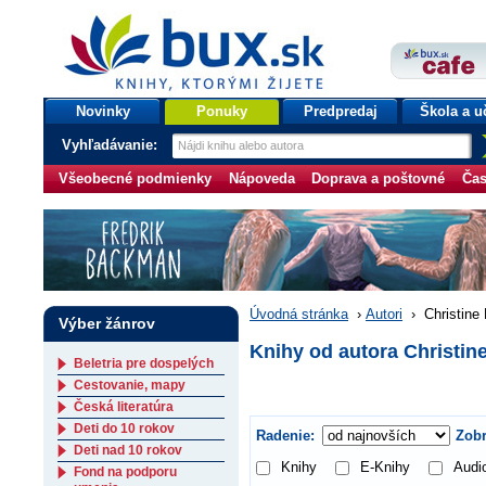
bux.sk
knihy, ktorými žijete
Úvodná stránka
Novinky
Ponuky
Predpredaj
Škola a u
Vyhľadávanie:
Všeobecné podmienky
Nápoveda
Doprava a poštovné
Čas
Úvodná stránka
›
Autori
›
Christine 
Výber žánrov
Knihy od autora Christine
Beletria pre dospelých
Cestovanie, mapy
Česká literatúra
Deti do 10 rokov
Radenie:
Zobr
Deti nad 10 rokov
Knihy
E-Knihy
Audi
Fond na podporu