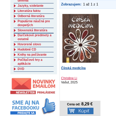
umenia
Zobrazujem:
1 až 1 z 1
Jazyky, vzdelanie
Literatúra faktu
Odborná literatúra
Populárne náučná pre
dospelých
Slovenská literatúra
Darčekové predmety a
ostatné
Hovorené slovo
Hudobné CD
Knihy na počúvanie
Počítačové hry a
aplikácie
Čínská medicína
DVD
Christine Li
Vašut, 2025
8,29 €
Cena od: