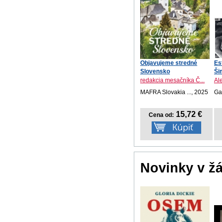
Objavujeme stredné
Es
Slovensko
Ši
redakcia mesačníka Č...
Al
MAFRA Slovakia ..., 2025
Ga
15,72 €
Cena od:
Novinky v ž