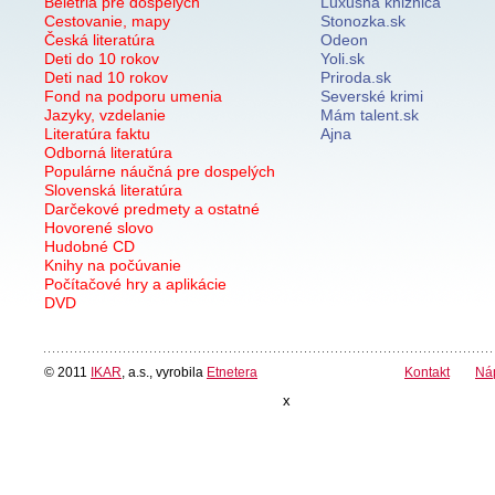
Beletria pre dospelých
Luxusná knižnica
Cestovanie, mapy
Stonozka.sk
Česká literatúra
Odeon
Deti do 10 rokov
Yoli.sk
Deti nad 10 rokov
Priroda.sk
Fond na podporu umenia
Severské krimi
Jazyky, vzdelanie
Mám talent.sk
Literatúra faktu
Ajna
Odborná literatúra
Populárne náučná pre dospelých
Slovenská literatúra
Darčekové predmety a ostatné
Hovorené slovo
Hudobné CD
Knihy na počúvanie
Počítačové hry a aplikácie
DVD
© 2011
IKAR
, a.s., vyrobila
Etnetera
Kontakt
Ná
x