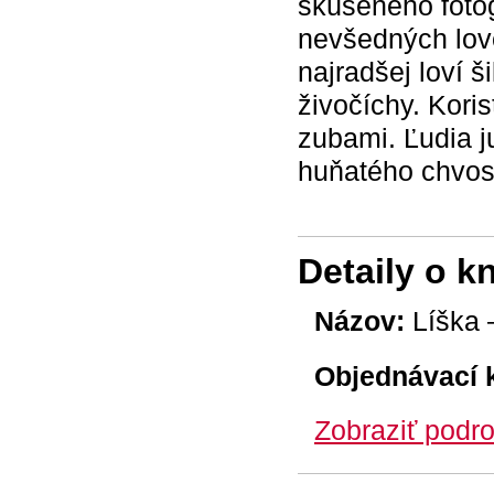
skúseného fotog
nevšedných lo
najradšej loví 
živočíchy. Koris
zubami. Ľudia 
huňatého chvost
Detaily o k
Názov:
Líška –
Objednávací 
Zobraziť podro