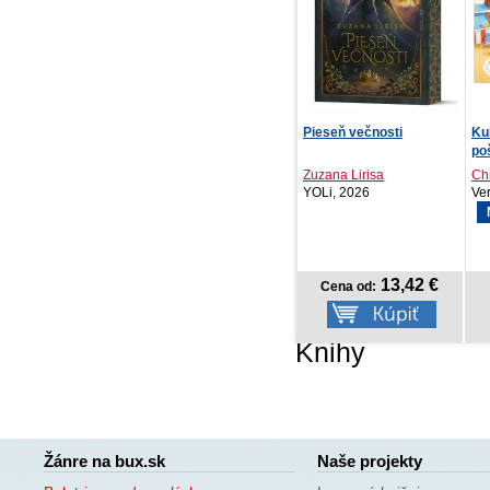
Pieseň večnosti
Kubko a Paulínka sa
NO
poškriepia a udobria
Apr
Zuzana Lirisa
Christian Tielmann
YOLi, 2026
Verbarium, 2026
PR
20
NOVINKA
13,42 €
5,99 €
Cena od:
Cena od:
Knihy
Žánre na bux.sk
Naše projekty