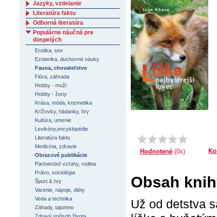
Jazyky, vzdelanie
Literatúra faktu
Odborná literatúra
Populárne náučná pre
dospelých
Erotika, sex
Ezoterika, duchovné náuky
Fauna, chovateľstvo
Flóra, záhrada
Hobby - muži
Hobby - ženy
Krása, móda, kozmetika
Krížovky, hádanky, hry
Kultúra, umenie
Lexikóny,encyklopédie
Literatúra faktu
Medicína, zdravie
Ko
Hodnotené
(0x)
Obrazové publikácie
Partnerské vzťahy, rodina
Právo, sociológia
Obsah knihy
Šport & hry
Varenie, nápoje, diéty
Veda a technika
Už od detstva s
Záhady, tajomno
Zdravý spôsob života