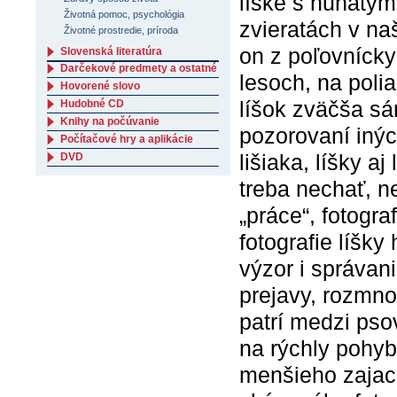
líške s huňatým
Životná pomoc, psychológia
zvieratách v naš
Životné prostredie, príroda
on z poľovníckyc
Slovenská literatúra
Darčekové predmety a ostatné
lesoch, na poli
Hovorené slovo
líšok zväčša s
Hudobné CD
Knihy na počúvanie
pozorovaní inýc
Počítačové hry a aplikácie
lišiaka, líšky a
DVD
treba nechať, ne
„práce“, fotogra
fotografie líšky
výzor i správani
prejavy, rozmn
patrí medzi pso
na rýchly pohyb 
menšieho zajaca