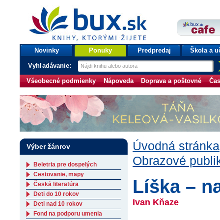
bux.sk
knihy, ktorými žijete
Úvodná stránka
Novinky
Ponuky
Predpredaj
Škola a u
Vyhľadávanie:
Všeobecné podmienky
Nápoveda
Doprava a poštovné
Čas
Úvodná stránka
Výber žánrov
Obrazové publi
Beletria pre dospelých
Cestovanie, mapy
Líška – na
Česká literatúra
Deti do 10 rokov
Ivan Kňaze
Deti nad 10 rokov
Fond na podporu umenia