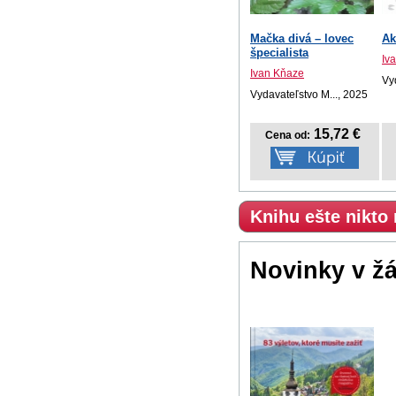
Mačka divá – lovec
Ak
špecialista
Iv
Ivan Kňaze
Vy
Vydavateľstvo M..., 2025
15,72 €
Cena od:
Knihu ešte nikto
Novinky v ž