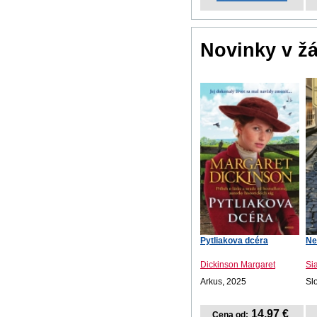
Novinky v ž
Pytliakova dcéra
Ne
Dickinson Margaret
Si
Arkus, 2025
Sl
14,97 €
Cena od: