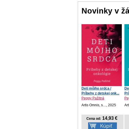
Novinky v ž
Deti môjho srdca /
De
Príbehy z detskej onk...
Pr
Peggy Pažitná
Pe
Artis Omnis, s...., 2025
Art
14,93 €
Cena od: