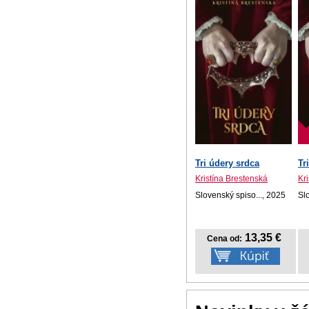
Tri údery srdca
Tr
Kristína Brestenská
Kr
Slovenský spiso..., 2025
Sl
13,35 €
Cena od: