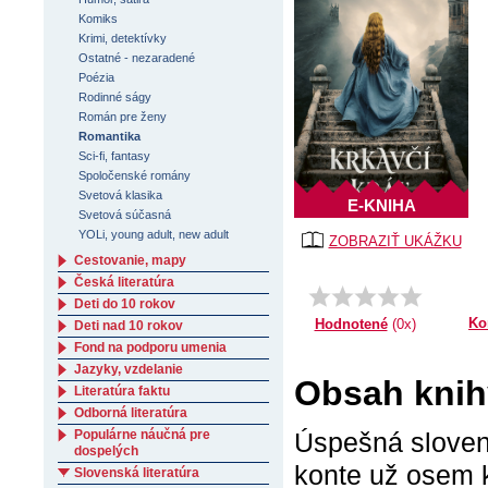
Komiks
Krimi, detektívky
Ostatné - nezaradené
Poézia
Rodinné ságy
Román pre ženy
Romantika
Sci-fi, fantasy
Spoločenské romány
Svetová klasika
E-KNIHA
Svetová súčasná
YOLi, young adult, new adult
ZOBRAZIŤ UKÁŽKU
Cestovanie, mapy
Česká literatúra
Deti do 10 rokov
Ko
Hodnotené
(0x)
Deti nad 10 rokov
Fond na podporu umenia
Jazyky, vzdelanie
Obsah knihy
Literatúra faktu
Odborná literatúra
Populárne náučná pre
Úspešná sloven
dospelých
konte už osem 
Slovenská literatúra