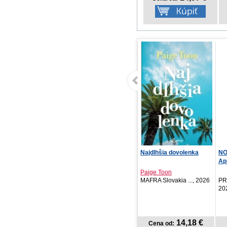
S nasadením vlastného
Najdlhšia dovolenka
NO
života
Apr
Kristian Novak
Paige Toon
Terst, 2026
MAFRA Slovakia ..., 2026
PR
20
NOVINKA
14,92 €
14,18 €
Cena od:
Cena od: