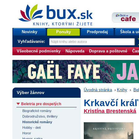
bux.sk
knihy, ktorými žijete
Úvodná stránka
Novinky
Ponuky
Predpredaj
Škola a u
Vyhľadávanie:
Všeobecné podmienky
Nápoveda
Doprava a poštovné
Čas
Úvodná stránka
›
Knihy
›
Bel
Výber žánrov
Krkavčí kráľ
Beletria pre dospelých
Kristína Brestenská
Biografické romány
Dobrodružstvo, thrillery
Historické romány
Hobby - deti
Horor
Humor, satira