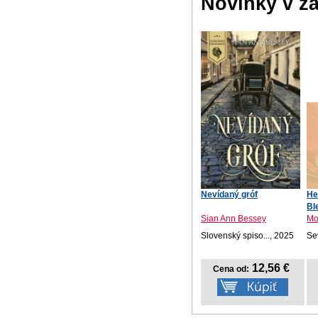
Novinky v ž
Nevídaný gróf
He
Bl
Sian Ann Bessey
Mo
Slovenský spiso..., 2025
Se
12,56 €
Cena od: