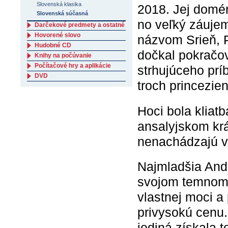
Slovenská klasika
2018. Jej domén
Slovenská súčasná
no veľký záujem 
Darčekové predmety a ostatné
Hovorené slovo
názvom Srieň, 
Hudobné CD
dočkal pokračo
Knihy na počúvanie
Počítačové hry a aplikácie
strhujúceho prí
DVD
troch princezien
Hoci bola kliat
ansalyjskom kráľ
nenachádzajú vy
Najmladšia And
svojom temnom 
vlastnej moci a 
privysokú cenu.
jediná získala t