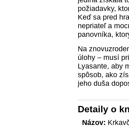
požiadavky, kto
Keď sa pred hra
nepriateľ a moc
panovníka, ktor
Na znovuzroden
úlohy – musí p
Lyasante, aby mu
spôsob, ako získ
jeho duša dopos
Detaily o k
Názov:
Krkavč