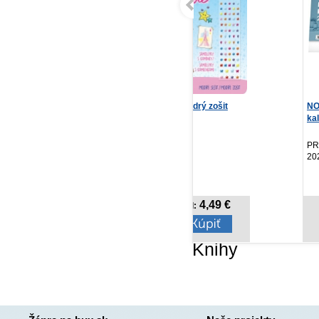
Barbie - modrý zošit
NOTIQUE Stolový
Zra
kalendár Plánovací
2027,...
A.
Infoa, 2026
PRESCOGROUP SK,
YO
2026
4,49 €
2,07 €
Cena od:
Cena od:
Knihy