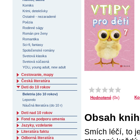
Komiks
Krimi, detektívky
Ostatné - nezaradené
Poézia
Rodinné ságy
Román pre ženy
Romantika
Sci-fi, fantasy
Spoločenské romány
Svetová klasika
Svetová súčasná
YOLi, young adult, new adult
Cestovanie, mapy
Česká literatúra
Deti do 10 rokov
Beletria (do 10 rokov)
Ko
Hodnotené
(0x)
Leporelo
Náučná literatúra (do 10 r)
Deti nad 10 rokov
Obsah knihy
Fond na podporu umenia
Jazyky, vzdelanie
Smích léčí, to 
Literatúra faktu
Odborná literatúra