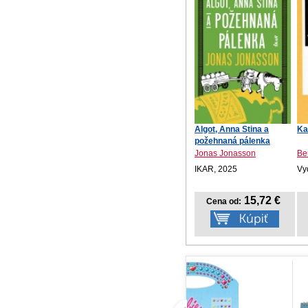
Algot, Anna Stina a
Ka
požehnaná pálenka
Jonas Jonasson
Be
IKAR, 2025
Vy
15,72 €
Cena od: