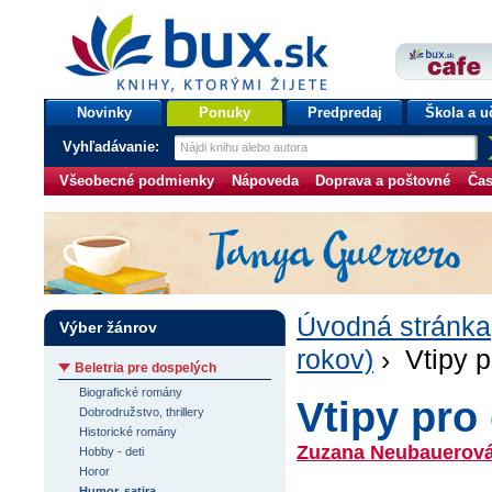
bux.sk
knihy, ktorými žijete
Úvodná stránka
Novinky
Ponuky
Predpredaj
Škola a u
Vyhľadávanie:
Všeobecné podmienky
Nápoveda
Doprava a poštovné
Čas
Úvodná stránka
Výber žánrov
rokov)
› Vtipy p
Beletria pre dospelých
Biografické romány
Vtipy pro 
Dobrodružstvo, thrillery
Historické romány
Zuzana Neubauerov
Hobby - deti
Horor
Humor, satira