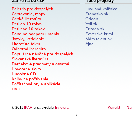
Žánre na bux.sk
Naše projekty
Beletria pre dospelých
Luxusná knižnica
Cestovanie, mapy
Stonozka.sk
Česká literatúra
Odeon
Deti do 10 rokov
Yoli.sk
Deti nad 10 rokov
Priroda.sk
Fond na podporu umenia
Severské krimi
Jazyky, vzdelanie
Mám talent.sk
Literatúra faktu
Ajna
Odborná literatúra
Populárne náučná pre dospelých
Slovenská literatúra
Darčekové predmety a ostatné
Hovorené slovo
Hudobné CD
Knihy na počúvanie
Počítačové hry a aplikácie
DVD
© 2011
IKAR
, a.s., vyrobila
Etnetera
Kontakt
Ná
x