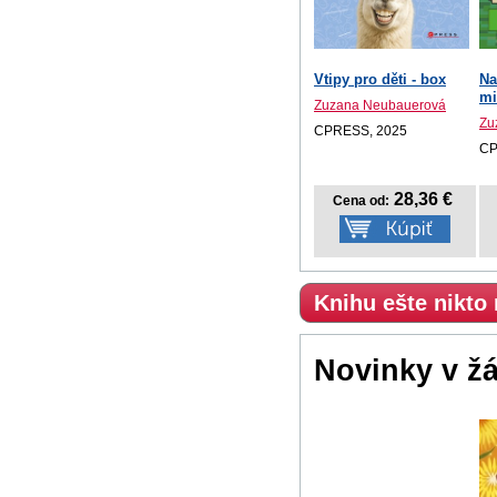
Vtipy pro děti - box
Na
mi
Zuzana Neubauerová
Zu
CPRESS, 2025
CP
28,36 €
Cena od:
Knihu ešte nikto
Novinky v ž