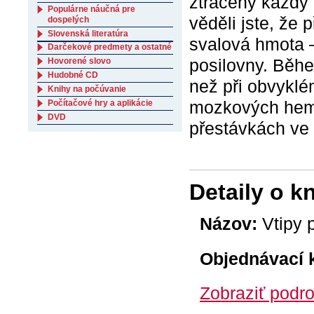
ztracený každý 
Populárne náučná pre
věděli jste, že 
dospelých
Slovenská literatúra
svalová hmota –
Darčekové predmety a ostatné
posilovny. Běhe
Hovorené slovo
Hudobné CD
než při obvyklé
Knihy na počúvanie
mozkových hemis
Počítačové hry a aplikácie
DVD
přestávkách ve 
Detaily o k
Názov:
Vtipy p
Objednávací 
Zobraziť podro