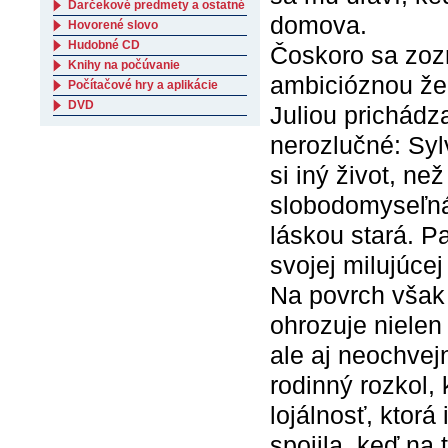
Darčekové predmety a ostatné
domova.
Hovorené slovo
Hudobné CD
Čoskoro sa zoz
Knihy na počúvanie
ambicióznou že
Počítačové hry a aplikácie
DVD
Juliou prichádza
nerozlučné: Syl
si iný život, n
slobodomyseľná
láskou stará. P
svojej milujúce
Na povrch však 
ohrozuje nielen 
ale aj neochvej
rodinný rozkol,
lojálnosť, ktorá
spojila, keď na 