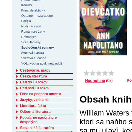
Komiks
Krimi, detektívky
Ostatné - nezaradené
Poézia
Rodinné ságy
Román pre ženy
Romantika
Sci-fi, fantasy
Spoločenské romány
Svetová klasika
Svetová súčasná
YOLi, young adult, new adult
Cestovanie, mapy
Česká literatúra
Ko
Hodnotené
(0x)
Deti do 10 rokov
Deti nad 10 rokov
Fond na podporu umenia
Obsah knih
Jazyky, vzdelanie
Literatúra faktu
William Waters 
Odborná literatúra
Populárne náučná pre
ktorí sa naňho s
dospelých
Slovenská literatúra
sa mu uľaví, ke