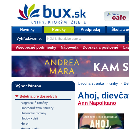
bux.sk
knihy, ktorými žijete
Úvodná stránka
Novinky
Ponuky
Predpredaj
Škola a u
Vyhľadávanie:
Všeobecné podmienky
Nápoveda
Doprava a poštovné
Čas
Úvodná stránka
›
Knihy
›
Bel
Výber žánrov
Ahoj, dievča
Beletria pre dospelých
Ann Napolitano
Biografické romány
Dobrodružstvo, thrillery
Historické romány
Hobby - deti
Horor
Humor, satira