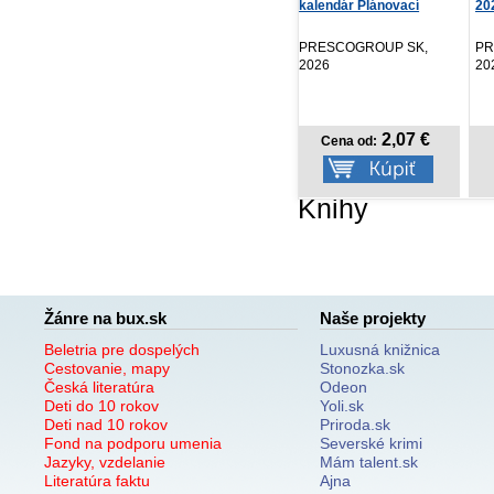
kalendár Plánovací
2027, čierný, 15 x...
kal
2027,...
PRESCOGROUP SK,
PRESCOGROUP SK,
PR
2026
2026
20
2,07 €
7,77 €
Cena od:
Cena od:
Knihy
Žánre na bux.sk
Naše projekty
Beletria pre dospelých
Luxusná knižnica
Cestovanie, mapy
Stonozka.sk
Česká literatúra
Odeon
Deti do 10 rokov
Yoli.sk
Deti nad 10 rokov
Priroda.sk
Fond na podporu umenia
Severské krimi
Jazyky, vzdelanie
Mám talent.sk
Literatúra faktu
Ajna