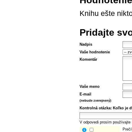
Knihu ešte nikt
Pridajte sv
Nadpis
Vaše hodnotenie
Komentár
Vaše meno
E-mail
(nebude zverejnený)
Kontrolná otázka:
Koľko je d
V odpovedi prosím používajte i
Prečí