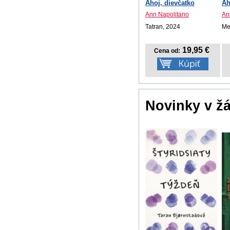
Ahoj, dievčatko
Ah
Ann Napolitano
An
Tatran, 2024
Me
19,95 €
Cena od:
Novinky v ž