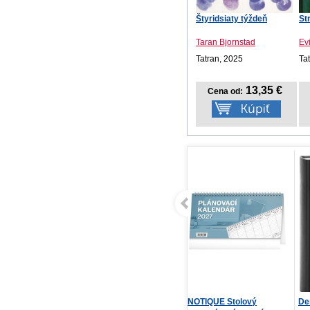
Štyridsiaty týždeň
St
Taran Bjornstad
Ev
Tatran, 2025
Ta
13,35 €
Cena od:
NOTIQUE Stolový
Denný diár Aprint Top
NO