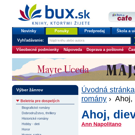
bux.sk
knihy, ktorými žijete
Úvodná stránka
Novinky
Ponuky
Predpredaj
Škola a u
Vyhľadávanie:
Všeobecné podmienky
Nápoveda
Doprava a poštovné
Čas
Úvodná stránka
Výber žánrov
romány
› Ahoj,
Beletria pre dospelých
Biografické romány
Ahoj, die
Dobrodružstvo, thrillery
Historické romány
Ann Napolitano
Hobby - deti
Horor
Humor, satira