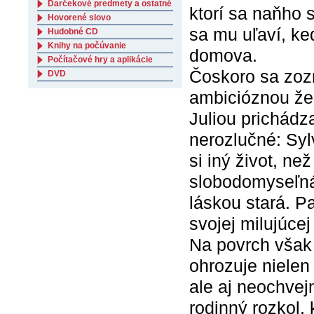
Darčekové predmety a ostatné
ktorí sa naňho s
Hovorené slovo
sa mu uľaví, ke
Hudobné CD
Knihy na počúvanie
domova.
Počítačové hry a aplikácie
Čoskoro sa zoz
DVD
ambicióznou že
Juliou prichádza
nerozlučné: Syl
si iný život, n
slobodomyseľná
láskou stará. P
svojej milujúce
Na povrch však 
ohrozuje nielen 
ale aj neochvej
rodinný rozkol,