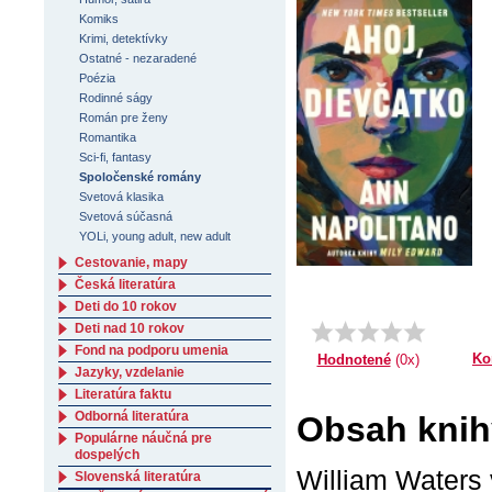
Komiks
Krimi, detektívky
Ostatné - nezaradené
Poézia
Rodinné ságy
Román pre ženy
Romantika
Sci-fi, fantasy
Spoločenské romány
Svetová klasika
Svetová súčasná
YOLi, young adult, new adult
Cestovanie, mapy
Česká literatúra
Deti do 10 rokov
Deti nad 10 rokov
Fond na podporu umenia
Ko
Hodnotené
(0x)
Jazyky, vzdelanie
Literatúra faktu
Odborná literatúra
Obsah knih
Populárne náučná pre
dospelých
William Waters 
Slovenská literatúra