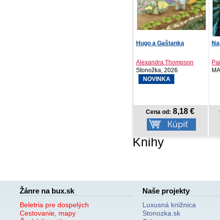
Hugo a Gaštanka
Najdlhšia dovolenka
Na
Alexandra Thompson
Paige Toon
Mo
Stonožka, 2026
MAFRA Slovakia ..., 2026
Vyd
NOVINKA
8,18 €
14,18 €
Cena od:
Cena od:
Knihy
Žánre na bux.sk
Naše projekty
Beletria pre dospelých
Luxusná knižnica
Cestovanie, mapy
Stonozka.sk