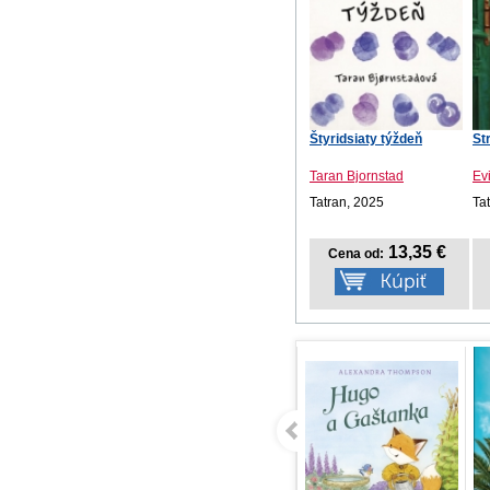
Štyridsiaty týždeň
St
Taran Bjornstad
Ev
Tatran, 2025
Ta
13,35 €
Cena od: