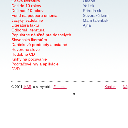
Česká literatúra
Odeon
Deti do 10 rokov
Yoli.sk
Deti nad 10 rokov
Priroda.sk
Fond na podporu umenia
Severské krimi
Jazyky, vzdelanie
Mám talent.sk
Literatúra faktu
Ajna
Odborná literatúra
Populárne náučná pre dospelých
Slovenská literatúra
Darčekové predmety a ostatné
Hovorené slovo
Hudobné CD
Knihy na počúvanie
Počítačové hry a aplikácie
DVD
© 2011
IKAR
, a.s., vyrobila
Etnetera
Kontakt
Ná
x