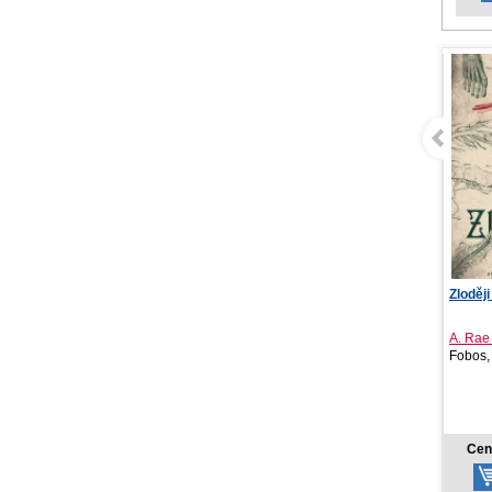
Zloději těl
Cítiť 
A. Rae Dunlap
Mona 
Fobos, 2026
YOLi, 
14,06 €
Cena od:
Cen