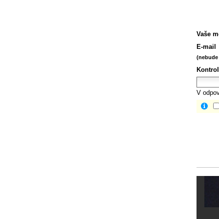
Vaše m
E-mail
(nebude 
Kontrol
V odpov