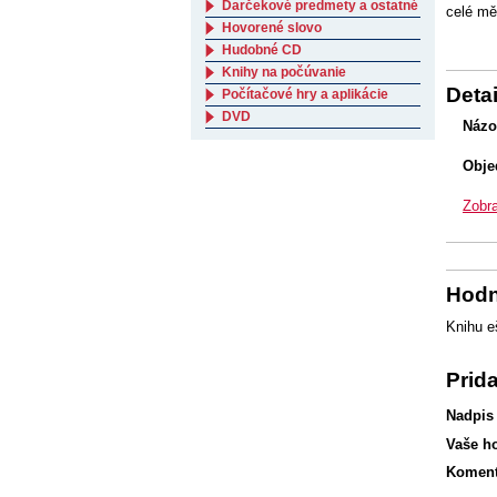
Darčekové predmety a ostatné
celé mě
Hovorené slovo
Hudobné CD
Knihy na počúvanie
Detai
Počítačové hry a aplikácie
DVD
Názo
Obje
Zobra
Hodn
Knihu e
Prid
Nadpis
Vaše h
Koment