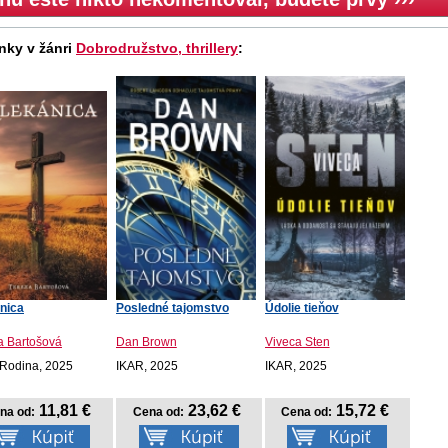
nky v žánri
Dobrodružstvo, thrillery
:
nica
Posledné tajomstvo
Údolie tieňov
a Bartošová
Dan Brown
Viveca Sten
Rodina, 2025
IKAR, 2025
IKAR, 2025
11,81 €
23,62 €
15,72 €
na od:
Cena od:
Cena od: