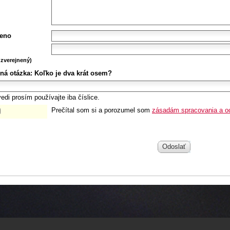
eno
zverejnený)
ná otázka:
Koľko je dva krát osem?
edi prosím používajte iba číslice.
Prečítal som si a porozumel som
zásadám spracovania a o
Odoslať