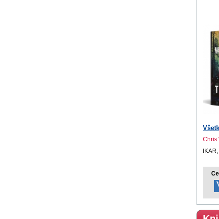
Všetk
Chris
IKAR,
Ce
Kni