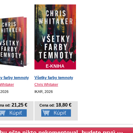
E-KNIHA
y farby temnoty
Všetky farby temnoty
 Whitaker
Chris Whitaker
 2026
IKAR, 2026
21,25 €
18,80 €
na od:
Cena od:
hu ešte nikto nekomentoval, budete prvý ›››