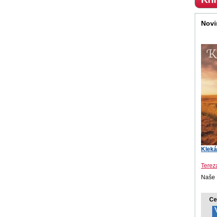
Novi
Kleká
Terez
Naše 
Ce