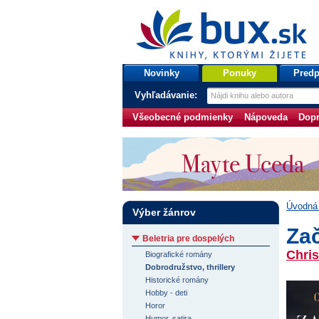
bux.sk
knihy, ktorými žijete
Úvodná stránka
Novinky
Ponuky
Predp
Vyhľadávanie:
Všeobecné podmienky
Nápoveda
Dopr
Úvodná 
Výber žánrov
Za
Beletria pre dospelých
Chris
Biografické romány
Dobrodružstvo, thrillery
Historické romány
Hobby - deti
Horor
Humor, satira