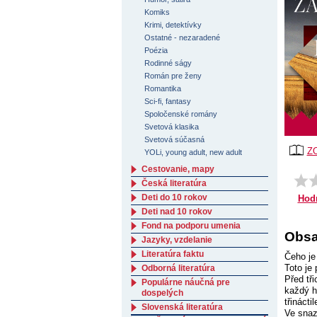
Komiks
Krimi, detektívky
Ostatné - nezaradené
Poézia
Rodinné ságy
Román pre ženy
Romantika
Sci-fi, fantasy
Spoločenské romány
Svetová klasika
Svetová súčasná
Z
YOLi, young adult, new adult
Cestovanie, mapy
Česká literatúra
Deti do 10 rokov
Hod
Deti nad 10 rokov
Fond na podporu umenia
Obsa
Jazyky, vzdelanie
Literatúra faktu
Čeho je
Toto je
Odborná literatúra
Před tř
Populárne náučná pre
každý ho
dospelých
třináct
Slovenská literatúra
Ve snaz