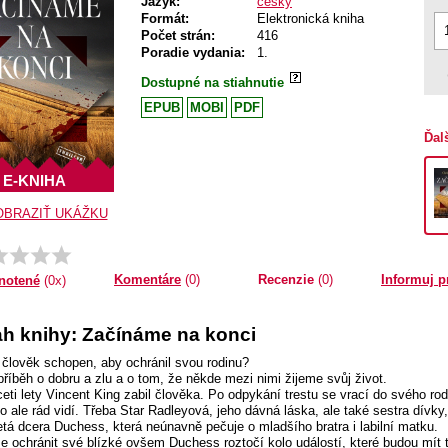
Jazyk:
český
Formát:
Elektronická kniha
Počet strán:
416
Poradie vydania:
1.
Dostupné na stiahnutie
EPUB
MOBI
PDF
Ďal
E-KNIHA
OBRAZIŤ UKÁŽKU
Komentáre
(0)
Recenzie
(0)
Informuj p
notené
(0x)
h knihy: Začínáme na konci
 člověk schopen, aby ochránil svou rodinu?
 příběh o dobru a zlu a o tom, že někde mezi nimi žijeme svůj život.
iceti lety Vincent King zabil člověka. Po odpykání trestu se vrací do svého 
 ale rád vidí. Třeba Star Radleyová, jeho dávná láska, ale také sestra dívky, 
iletá dcera Duchess, která neúnavně pečuje o mladšího bratra i labilní matku.
e ochránit své blízké ovšem Duchess roztočí kolo událostí, které budou mít tra