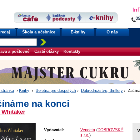
redaj
Škola a učebnice
E-knihy
O nás
ava a poštovné
Časté otázky
Kontakty
stránka
›
Knihy
›
Beletria pre dospelých
›
Dobrodružstvo, thrillery
› Začíná
čínáme na konci
 Whitaker
Vydavateľ:
Vendeta
(
DOBROVSKÝ
V
s.r.o.
)