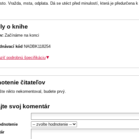
sto. Vražda, msta, odplata. Dá se utéct před minulostí, která je předurčena 
ly o knihe
v:
Začínáme na konci
dnávací kód
NADBK118254
ziť podrobnú špecifikáciu
otenie čitateľov
šte nikto nekomentoval, budete prvý.
ajte svoj komentár
odnotenie
ár