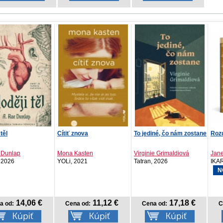
znova
To jediné, čo nám zostane
Rozum a cit, 2. vydanie
Siro
Kasten
Virginie Grimaldiová
Jane Austen
Dani
2021
Tatran, 2026
IKAR, 2026
Vend
NOVINKA
11,12 €
17,18 €
13,42 €
a od:
Cena od:
Cena od:
C