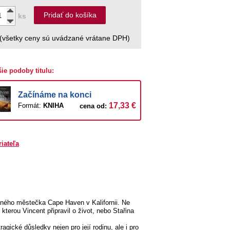
Pridať do košíka
ks
(všetky ceny sú uvádzané vrátane DPH)
šie podoby titulu:
Začínáme na konci
17,33 €
Formát:
KNIHA
cena od:
riateľa
rodného městečka Cape Haven v Kalifornii. Ne
kterou Vincent připravil o život, nebo Stařina
gické důsledky nejen pro její rodinu, ale i pro