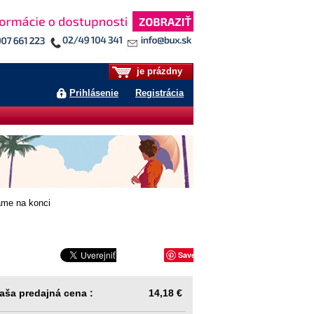
je prázdny
Prihlásenie
Registrácia
me na konci
Save
aša predajná cena :
14,18 €