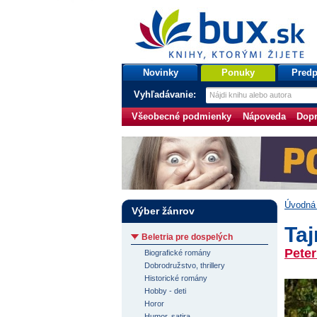
bux.sk
knihy, ktorými žijete
Úvodná stránka
Novinky
Ponuky
Predp
Vyhľadávanie:
Všeobecné podmienky
Nápoveda
Dopr
Úvodná 
Výber žánrov
Taj
Beletria pre dospelých
Pete
Biografické romány
Dobrodružstvo, thrillery
Historické romány
Hobby - deti
Horor
Humor, satira