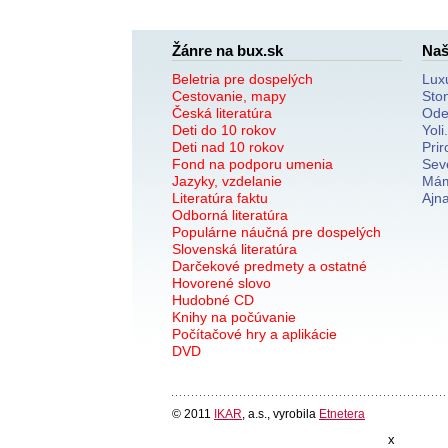
Žánre na bux.sk
Naš
Beletria pre dospelých
Lux
Cestovanie, mapy
Sto
Česká literatúra
Ode
Deti do 10 rokov
Yoli
Deti nad 10 rokov
Prir
Fond na podporu umenia
Sev
Jazyky, vzdelanie
Mám
Literatúra faktu
Ajn
Odborná literatúra
Populárne náučná pre dospelých
Slovenská literatúra
Darčekové predmety a ostatné
Hovorené slovo
Hudobné CD
Knihy na počúvanie
Počítačové hry a aplikácie
DVD
© 2011
IKAR
, a.s., vyrobila
Etnetera
x