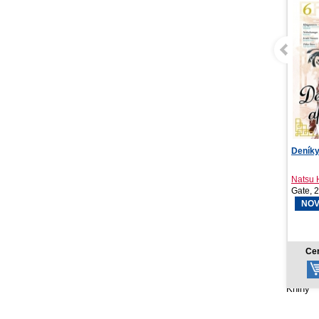
Deníky apatykářky 6
Sirény
Natsu Hyuuga
Emilia 
Gate, 2026
Kontra
NOVINKA
8,78 €
Cena od:
Cen
Knihy