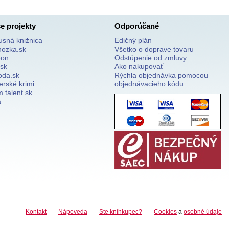
e projekty
Odporúčané
usná knižnica
Edičný plán
nozka.sk
Všetko o doprave tovaru
on
Odstúpenie od zmluvy
.sk
Ako nakupovať
oda.sk
Rýchla objednávka pomocou
erské krimi
objednávacieho kódu
 talent.sk
a
Kontakt
Nápoveda
Ste kníhkupec?
Cookies
a
osobné údaje