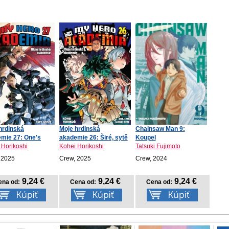
hrdinská
Moje hrdinská
Chainsaw Man 9:
mie 27: One's
akademie 26: Širé, sytě
Koupel
ce
mo...
 Horikoshi
Kohei Horikoshi
Tatsuki Fujimoto
 2025
Crew, 2025
Crew, 2024
9,24 €
9,24 €
9,24 €
ena od:
Cena od:
Cena od: