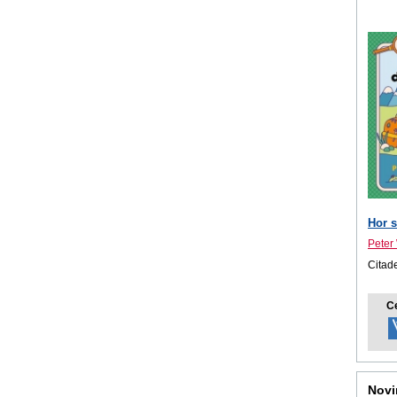
Hor s
Peter
Citad
C
Novi