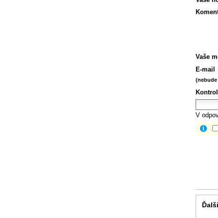
Koment
Vaše m
E-mail
(nebude 
Kontrol
V odpov
Ďalši