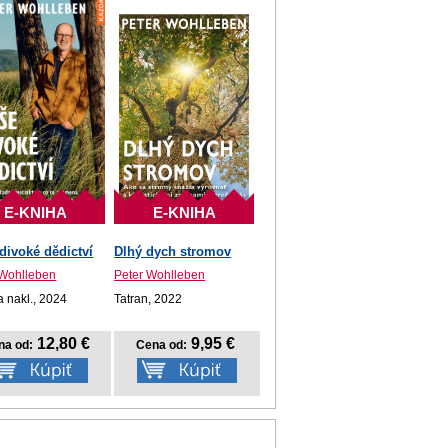
E-KNIHA
E-KNIHA
divoké dědictví
Dlhý dych stromov
 Wohlleben
Peter Wohlleben
 nakl., 2024
Tatran, 2022
12,80 €
9,95 €
na od:
Cena od: