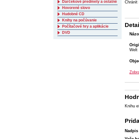
Darčekové predmety a ostatné
Chránit
Hovorené slovo
Hudobné CD
Knihy na počúvanie
Detai
Počítačové hry a aplikácie
DVD
Názo
Orig
Welt
Obje
Zobra
Hodn
Knihu e
Prid
Nadpis
Vaše h