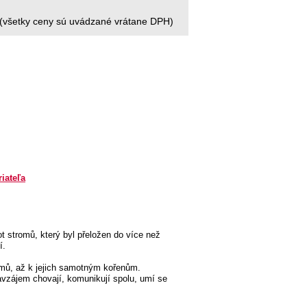
(všetky ceny sú uvádzané vrátane DPH)
riateľa
t stromů, který byl přeložen do více než
í.
mů, až k jejich samotným kořenům.
avzájem chovají, komunikují spolu, umí se