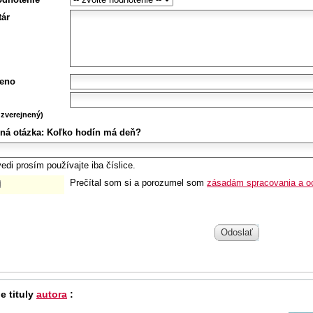
ár
eno
zverejnený)
ná otázka:
Koľko hodín má deň?
edi prosím používajte iba číslice.
Prečítal som si a porozumel som
zásadám spracovania a o
Odoslať
e tituly
autora
: