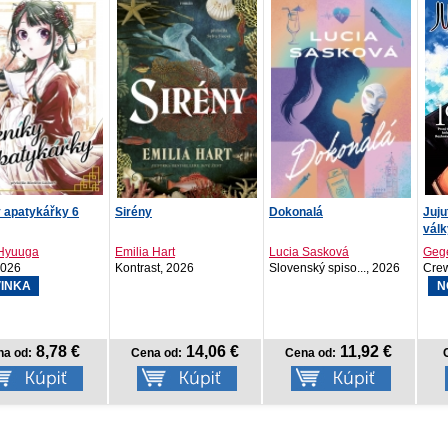
Dokonalá
Jujutsu Kaisen - Prokleté
Poms
války 19: Prvn...
Hart
Lucia Sasková
Gege Akutami
S. T
st, 2026
Slovenský spiso..., 2026
Crew, 2026
IKAR
NOVINKA
N
14,06 €
11,92 €
8,77 €
a od:
Cena od:
Cena od:
C