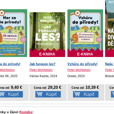
E-KNIHA
E-KNIHA
a do prírody!
Jak funguje les?
Vzhůru do přírody!
Naše 
 Wohlleben
Peter Wohlleben
Peter Wohlleben
Peter
ella SK, 2025
Václav Kazda, 2024
Grada, 2024
Brázda
9,40 €
29,20 €
10,39 €
ena od:
Cena od:
Cena od:
Ce
nky v žánri
Komiks
: