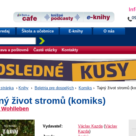
redaj
Škola a učebnice
E-knihy
O nás
ava a poštovné
Časté otázky
Kontakty
stránka
›
Knihy
›
Beletria pre dospelých
›
Komiks
› Tajný život stromů (k
ný život stromů (komiks)
r Wohlleben
Vydavateľ:
Václav Kazda
(
Václav
Kazda
)