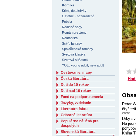
Komiks
Krimi, detektívky
Ostatné - nezaradené
Poézia
Rodinné ságy
Román pre ženy
Romantika
Sci-fi, fantasy
Spoločenské romány
Svetová klasika
Svetová súčasná
YOLi, young adult, new adult
Cestovanie, mapy
Česká literatúra
Hod
Deti do 10 rokov
Deti nad 10 rokov
Obsa
Fond na podporu umenia
Jazyky, vzdelanie
Peter W
čtyřice
Literatúra faktu
*****
Odborná literatúra
Díky sv
Populárne náučná pre
Na jedn
dospelých
pohybov
Slovenská literatúra
Kniha T