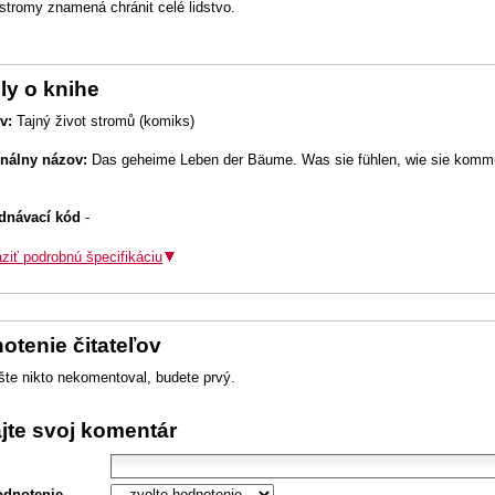
 stromy znamená chránit celé lidstvo.
ly o knihe
v:
Tajný život stromů (komiks)
inálny názov:
Das geheime Leben der Bäume. Was sie fühlen, wie sie kommun
dnávací kód
-
ziť podrobnú špecifikáciu
otenie čitateľov
šte nikto nekomentoval, budete prvý.
ajte svoj komentár
odnotenie