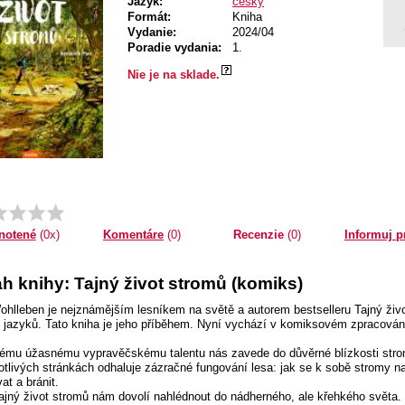
Jazyk:
český
Formát:
Kniha
Vydanie:
2024/04
Poradie vydania:
1.
Nie je na sklade.
Komentáre
(0)
Recenzie
(0)
Informuj p
notené
(0x)
h knihy: Tajný život stromů (komiks)
ohlleben je nejznámějším lesníkem na světě a autorem bestselleru Tajný živo
ti jazyků. Tato kniha je jeho příběhem. Nyní vychází v komiksovém zpracován
ému úžasnému vypravěčskému talentu nás zavede do důvěrné blízkosti stro
otlivých stránkách odhaluje zázračné fungování lesa: jak se k sobě stromy n
at a bránit.
ajný život stromů nám dovolí nahlédnout do nádherného, ale křehkého světa.