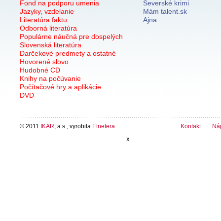
Fond na podporu umenia
Severské krimi
Jazyky, vzdelanie
Mám talent.sk
Literatúra faktu
Ajna
Odborná literatúra
Populárne náučná pre dospelých
Slovenská literatúra
Darčekové predmety a ostatné
Hovorené slovo
Hudobné CD
Knihy na počúvanie
Počítačové hry a aplikácie
DVD
© 2011
IKAR
, a.s., vyrobila
Etnetera
Kontakt
Ná
x