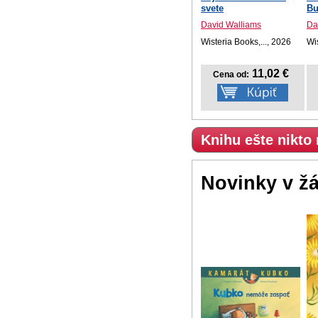
svete
Bu
David Walliams
Da
Wisteria Books,..., 2026
Wis
11,02 €
Cena od:
Knihu ešte nikto
Novinky v ž