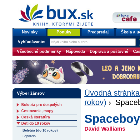
bux.sk
knihy, ktorými žijete
Úvodná stránka
Novinky
Ponuky
Predpredaj
Škola a u
Vyhľadávanie:
Všeobecné podmienky
Nápoveda
Doprava a poštovné
Čas
Úvodná stránka
Výber žánrov
rokov)
› Space
Beletria pre dospelých
Cestovanie, mapy
Spaceboy
Česká literatúra
Deti do 10 rokov
David Walliams
Beletria (do 10 rokov)
Leporelo