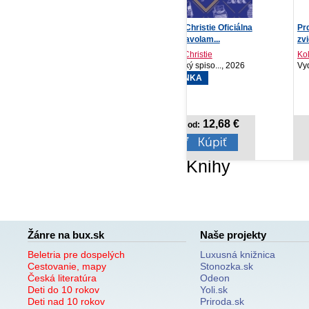
Agatha Christie Oficiálna
Prdík nie je hanba -
Tý
kniha hlavolam...
zvieratká
202
Agatha Christie
Kolektív autorov
Slovenský spiso..., 2026
Vydavateľstvo T..., 2026
PR
20
NOVINKA
12,68 €
8,92 €
Cena od:
Cena od:
Knihy
Žánre na bux.sk
Naše projekty
Beletria pre dospelých
Luxusná knižnica
Cestovanie, mapy
Stonozka.sk
Česká literatúra
Odeon
Deti do 10 rokov
Yoli.sk
Deti nad 10 rokov
Priroda.sk