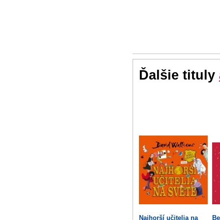
Ďalšie tituly
Najhorší učitelia na
Be