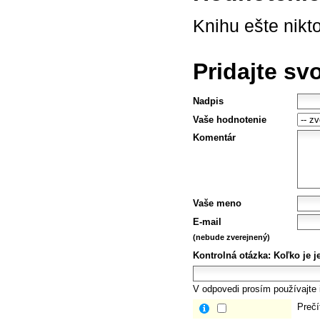
Knihu ešte nikt
Pridajte sv
Nadpis
Vaše hodnotenie
Komentár
Vaše meno
E-mail
(nebude zverejnený)
Kontrolná otázka:
Koľko je j
V odpovedi prosím používajte i
Prečí