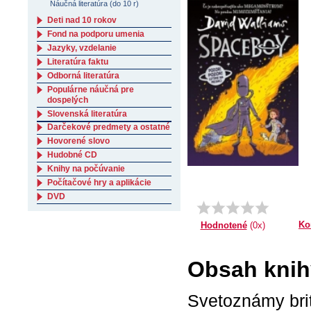
Náučná literatúra (do 10 r)
Deti nad 10 rokov
Fond na podporu umenia
Jazyky, vzdelanie
Literatúra faktu
Odborná literatúra
Populárne náučná pre
dospelých
Slovenská literatúra
Darčekové predmety a ostatné
Hovorené slovo
Hudobné CD
Knihy na počúvanie
Počítačové hry a aplikácie
DVD
Ko
Hodnotené
(0x)
Obsah knih
Svetoznámy brit