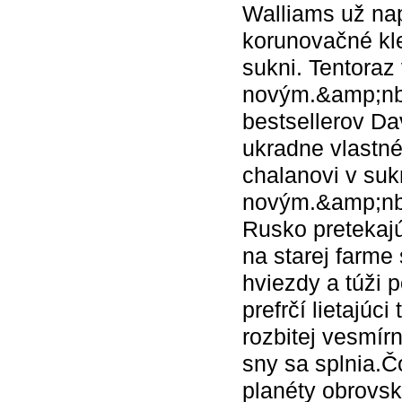
Walliams už nap
korunovačné kle
sukni. Tentoraz
novým.&amp;nbs
bestsellerov Da
ukradne vlastné
chalanovi v suk
novým.&amp;nbsp
Rusko pretekajú
na starej farme
hviezdy a túži
prefrčí lietajúc
rozbitej vesmír
sny sa splnia.Č
planéty obrovs