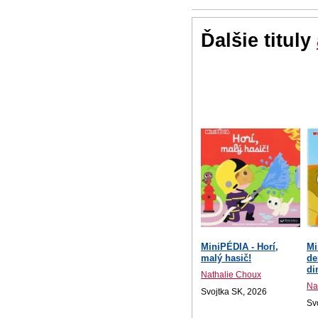
Ďalšie tituly
MiniPÉDIA - Horí,
Mi
malý hasič!
de
di
Nathalie Choux
Na
Svojtka SK, 2026
Sv