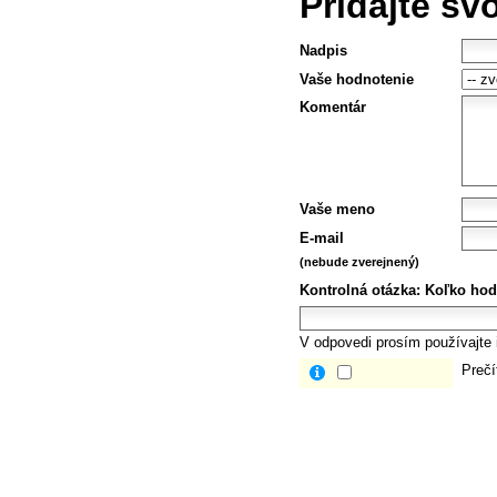
Pridajte sv
Nadpis
Vaše hodnotenie
Komentár
Vaše meno
E-mail
(nebude zverejnený)
Kontrolná otázka:
Koľko hod
V odpovedi prosím používajte i
Prečí