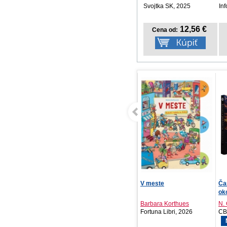
Svojtka SK, 2025
In
12,56 €
Cena od:
V meste
Čarovné Humenné a
Kn
okolie
TA
Barbara Korthues
N. Čerňa, R. Hlava ...
Fortuna Libri, 2026
CBS, 2026
Sv
NOVINKA