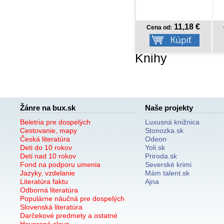
11,18 €
18,75 €
Cena od:
Cena od:
Knihy
Žánre na bux.sk
Naše projekty
Beletria pre dospelých
Luxusná knižnica
Cestovanie, mapy
Stonozka.sk
Česká literatúra
Odeon
Deti do 10 rokov
Yoli.sk
Deti nad 10 rokov
Priroda.sk
Fond na podporu umenia
Severské krimi
Jazyky, vzdelanie
Mám talent.sk
Literatúra faktu
Ajna
Odborná literatúra
Populárne náučná pre dospelých
Slovenská literatúra
Darčekové predmety a ostatné
Hovorené slovo