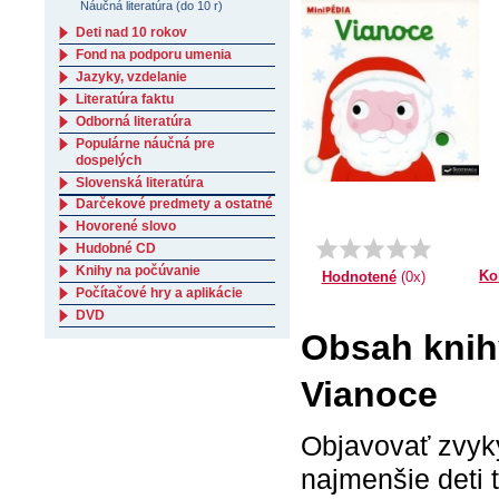
Náučná literatúra (do 10 r)
Deti nad 10 rokov
Fond na podporu umenia
Jazyky, vzdelanie
Literatúra faktu
Odborná literatúra
Populárne náučná pre
dospelých
Slovenská literatúra
Darčekové predmety a ostatné
Hovorené slovo
Hudobné CD
Knihy na počúvanie
Ko
Hodnotené
(0x)
Počítačové hry a aplikácie
DVD
Obsah knih
Vianoce
Objavovať zvyky
najmenšie deti 