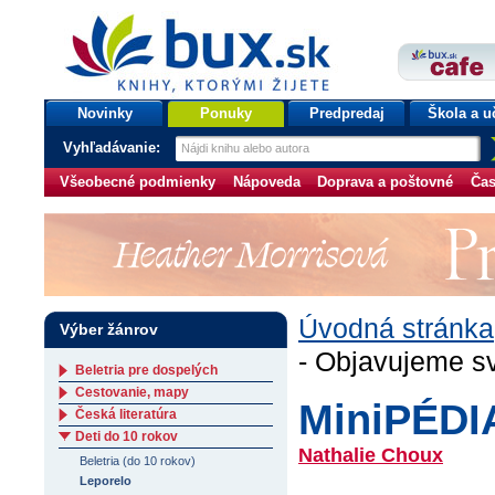
bux.sk
knihy, ktorými žijete
Úvodná stránka
Novinky
Ponuky
Predpredaj
Škola a u
Vyhľadávanie:
Všeobecné podmienky
Nápoveda
Doprava a poštovné
Čas
Úvodná stránka
Výber žánrov
- Objavujeme s
Beletria pre dospelých
Cestovanie, mapy
MiniPÉDIA
Česká literatúra
Deti do 10 rokov
Nathalie Choux
Beletria (do 10 rokov)
Leporelo