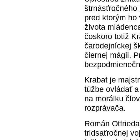
štrnásťročného
pred ktorým ho 
života mládenca
čoskoro totiž K
čarodejníckej š
čiernej mágii. 
bezpodmienečná
Krabat je majstr
túžbe ovládať a 
na morálku člo
rozprávača.
Román Otfrieda
tridsaťročnej vo