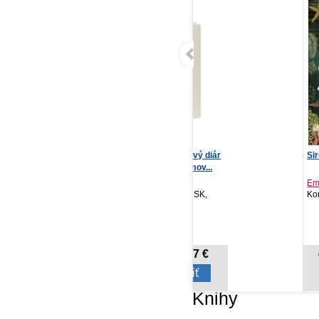
NOTIQUE Vreckový diár
Sirény
NO
Ponza 2027, krémov...
Po
Emilia Hart
PRESCOGROUP SK,
Kontrast, 2026
PR
2026
20
3,27 €
14,06 €
Cena od:
Cena od:
Knihy