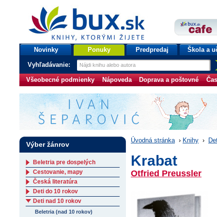
bux.sk
knihy, ktorými žijete
Úvodná stránka
Novinky
Ponuky
Predpredaj
Škola a u
Vyhľadávanie:
Všeobecné podmienky
Nápoveda
Doprava a poštovné
Čas
Úvodná stránka
›
Knihy
›
Det
Výber žánrov
Krabat
Beletria pre dospelých
Cestovanie, mapy
Otfried Preussler
Česká literatúra
Deti do 10 rokov
Deti nad 10 rokov
Beletria (nad 10 rokov)