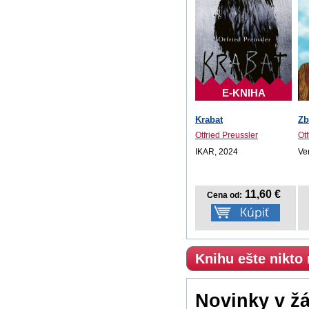
E-KNIHA
Krabat
Zb
Otfried Preussler
Otf
IKAR, 2024
Ve
11,60 €
Cena od:
Knihu ešte nikto
Novinky v ž