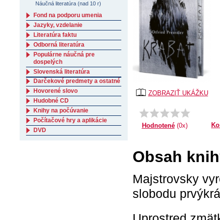
Náučná literatúra (nad 10 r)
Fond na podporu umenia
Jazyky, vzdelanie
Literatúra faktu
Odborná literatúra
Populárne náučná pre
dospelých
Slovenská literatúra
Darčekové predmety a ostatné
Hovorené slovo
ZOBRAZIŤ UKÁŽKU
Hudobné CD
Knihy na počúvanie
Počítačové hry a aplikácie
Ko
Hodnotené
(0x)
DVD
Obsah knih
Majstrovsky vy
slobodu prvýkrá
Uprostred zmätk