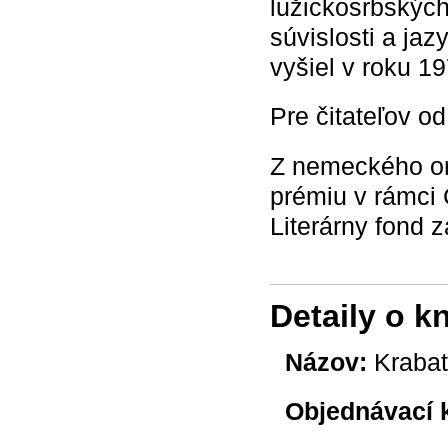
lužickosrbských
súvislosti a ja
vyšiel v roku 19
Pre čitateľov o
Z nemeckého ori
prémiu v rámci 
Literárny fond z
Detaily o k
Názov:
Krabat
Objednávací 