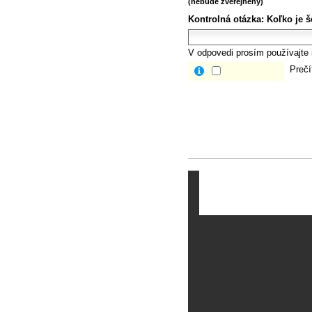
(nebude zverejnený)
Kontrolná otázka:
Koľko je š
V odpovedi prosím používajte i
Prečí