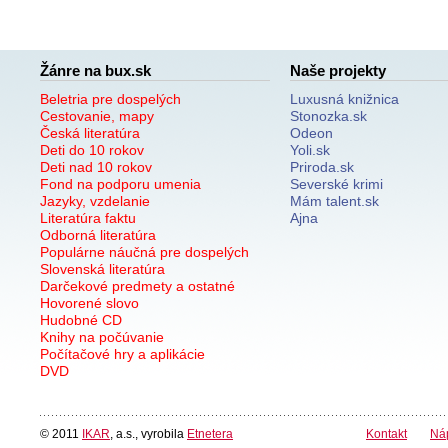
Žánre na bux.sk
Naše projekty
Beletria pre dospelých
Luxusná knižnica
Cestovanie, mapy
Stonozka.sk
Česká literatúra
Odeon
Deti do 10 rokov
Yoli.sk
Deti nad 10 rokov
Priroda.sk
Fond na podporu umenia
Severské krimi
Jazyky, vzdelanie
Mám talent.sk
Literatúra faktu
Ajna
Odborná literatúra
Populárne náučná pre dospelých
Slovenská literatúra
Darčekové predmety a ostatné
Hovorené slovo
Hudobné CD
Knihy na počúvanie
Počítačové hry a aplikácie
DVD
© 2011
IKAR
, a.s., vyrobila
Etnetera
Kontakt
Ná