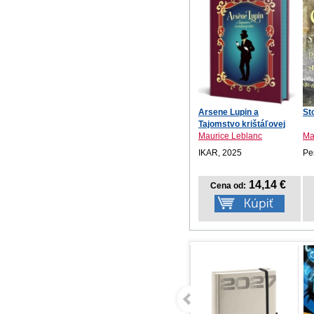
Arsene Lupin a
St
Tajomstvo krištáľovej
zát...
Maurice Leblanc
Mar
IKAR, 2025
Pe
14,14 €
Cena od: