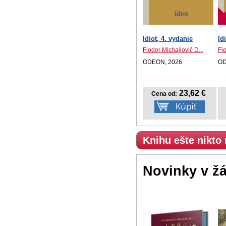
Idiot, 4. vydanie
Id
Fiodor Michajlovič D...
Fio
ODEON, 2026
OD
23,62 €
Cena od:
Knihu ešte nikto
Novinky v ž