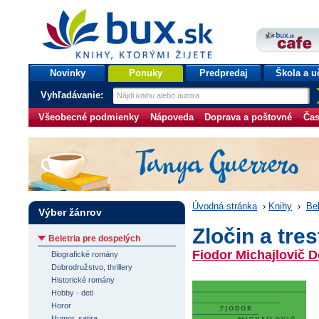
bux.sk
knihy, ktorými žijete
Úvodná stránka
Novinky
Ponuky
Predpredaj
Škola a u
Vyhľadávanie:
Všeobecné podmienky
Nápoveda
Doprava a poštovné
Čas
Úvodná stránka
›
Knihy
›
Bel
Výber žánrov
Zločin a tres
Beletria pre dospelých
Fiodor Michajlovič D
Biografické romány
Dobrodružstvo, thrillery
Historické romány
Hobby - deti
Horor
Humor, satira