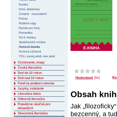
Komiks
Krimi, detektívky
Ostatné - nezaradené
Poézia
Rodinné ságy
Román pre ženy
Romantika
Sci-fi, fantasy
Spoločenské romány
Svetová klasika
E-KNIHA
Svetová súčasná
YOLi, young adult, new adult
Cestovanie, mapy
Česká literatúra
Deti do 10 rokov
Ko
Hodnotené
(0x)
Deti nad 10 rokov
Fond na podporu umenia
Jazyky, vzdelanie
Obsah knihy
Literatúra faktu
Odborná literatúra
Populárne náučná pre
Jak „filozoficky
dospelých
bezcenný, a tud
Slovenská literatúra