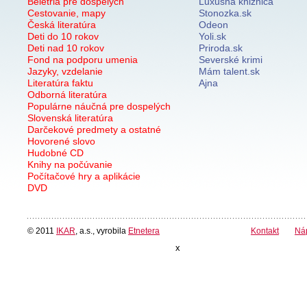
Beletria pre dospelých
Luxusná knižnica
Cestovanie, mapy
Stonozka.sk
Česká literatúra
Odeon
Deti do 10 rokov
Yoli.sk
Deti nad 10 rokov
Priroda.sk
Fond na podporu umenia
Severské krimi
Jazyky, vzdelanie
Mám talent.sk
Literatúra faktu
Ajna
Odborná literatúra
Populárne náučná pre dospelých
Slovenská literatúra
Darčekové predmety a ostatné
Hovorené slovo
Hudobné CD
Knihy na počúvanie
Počítačové hry a aplikácie
DVD
© 2011
IKAR
, a.s., vyrobila
Etnetera
Kontakt
Ná
x