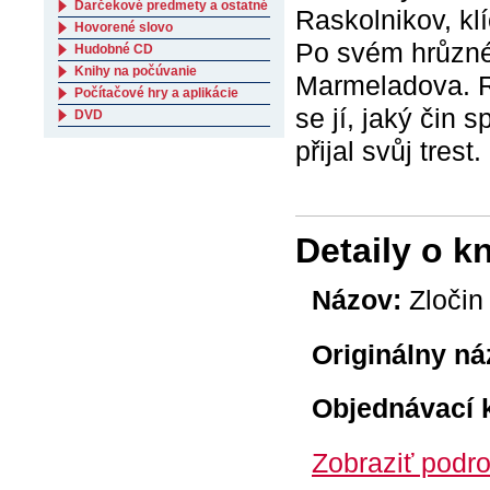
Darčekové predmety a ostatné
Raskolnikov, k
Hovorené slovo
Po svém hrůzném
Hudobné CD
Knihy na počúvanie
Marmeladova. Ra
Počítačové hry a aplikácie
se jí, jaký čin 
DVD
přijal svůj tres
Detaily o k
Názov:
Zločin 
Originálny ná
Objednávací 
Zobraziť podro