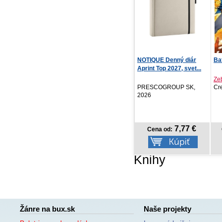
NOTIQUE Denný diár
Batman / Deadpool
Sir
Aprint Top 2027, svet...
Zeb Wells
Dan
PRESCOGROUP SK,
Crew, 2026
Ve
2026
7,77 €
15,09 €
Cena od:
Cena od:
Knihy
Žánre na bux.sk
Naše projekty