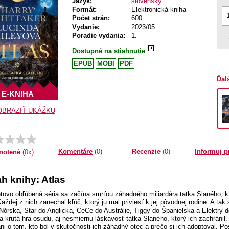
Jazyk:
slovenský
Formát:
Elektronická kniha
Počet strán:
600
Vydanie:
2023/05
Poradie vydania:
1.
Dostupné na stiahnutie
EPUB
MOBI
PDF
Ďal
E-KNIHA
OBRAZIŤ UKÁŽKU
Komentáre
(0)
Recenzie
(0)
Informuj p
notené
(0x)
h knihy: Atlas
tovo obľúbená séria sa začína smrťou záhadného miliardára tatka Slaného, kt
Každej z nich zanechal kľúč, ktorý ju mal priviesť k jej pôvodnej rodine. A ta
 Nórska, Star do Anglicka, CeCe do Austrálie, Tiggy do Španielska a Elektry d
la krutá hra osudu, aj nesmiernu láskavosť tatka Slaného, ktorý ich zachránil.
ani o tom, kto bol v skutočnosti ich záhadný otec a prečo si ich adoptoval. Po