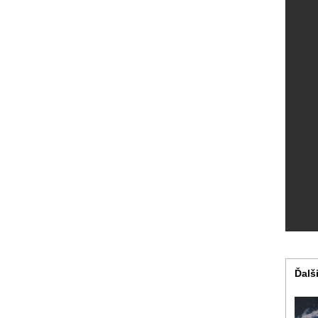
Ďalši