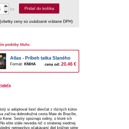
Pridať do košíka
ks
(všetky ceny sú uvádzané vrátane DPH)
šie podoby titulu:
Atlas - Príbeh tatka Slaného
20,46 €
Formát:
KNIHA
cena od:
riateľa
orý si adoptoval šesť dievčat z rôznych kútov
k sa začína dobrodružná cesta Maie do Brazílie,
o Kene. Sestry spoznajú rodiny, o ktoré ich
 No ešte stále nevedia nič o stratenej siedmej
sledný netrpezlivo očakávaný diel knižnej série