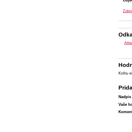
Obje
Zobra
Odk
Atla
Hodn
Knihu e
Prid
Nadpis
Vaše h
Koment