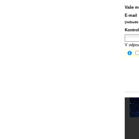
Vaše m
E-mail
(nebude 
Kontrol
V odpov