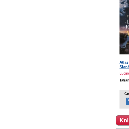
Atlas
Slan
Lucind
Tatra
Ce
Kni