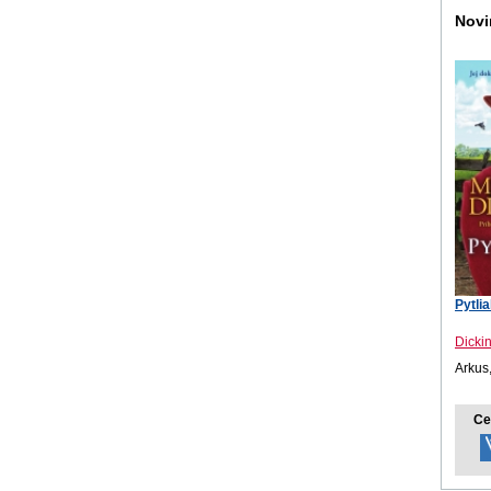
Novi
Pytli
Dicki
Arkus
Ce