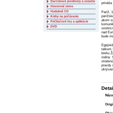
Darčekové predmety a ostatné
prináša
Hovorené slovo
Hudobné CD
Paríž, 
parížsk
Knihy na počúvanie
akom sa
Počítačové hry a aplikácie
komunik
DVD
sirotin
nad Eur
bude mu
Egejské
tatkom 
brehu Ž
rodiny.
straten
pravdy 
ukrývan
Detai
Názo
Orig