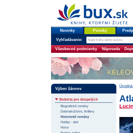
bux.sk
knihy, ktorými žijete
Úvodná stránka
Novinky
Ponuky
Predp
Vyhľadávanie:
Všeobecné podmienky
Nápoveda
Dopr
Úvodná 
Výber žánrov
Atl
Beletria pre dospelých
Lucin
Biografické romány
Dobrodružstvo, thrillery
Historické romány
Hobby - deti
Horor
Humor, satira