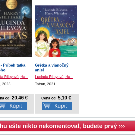
 - Príbeh tatka
Grétka a vianočný
ého
anjel
a Rileyová, Ha...
Lucinda Rileyová, Ha...
n, 2023
Tatran, 2021
20,46 €
5,10 €
na od:
Cena od:
hu ešte nikto nekomentoval, budete prvý ›››