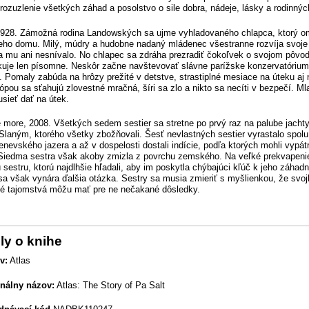
 rozuzlenie všetkých záhad a posolstvo o sile dobra, nádeje, lásky a rodinnýc
1928. Zámožná rodina Landowských sa ujme vyhladovaného chlapca, ktorý om
eho domu. Milý, múdry a hudobne nadaný mládenec všestranne rozvíja svoje
 mu ani nesnívalo. No chlapec sa zdráha prezradiť čokoľvek o svojom pôvode,
uje len písomne. Neskôr začne navštevovať slávne parížske konzervatórium a
ci. Pomaly zabúda na hrôzy prežité v detstve, strastiplné mesiace na úteku aj
ópou sa sťahujú zlovestné mračná, šíri sa zlo a nikto sa necíti v bezpečí. M
sieť dať na útek.
 more, 2008. Všetkých sedem sestier sa stretne po prvý raz na palube jachty
Slaným, ktorého všetky zbožňovali. Šesť nevlastných sestier vyrastalo spolu
enevského jazera a až v dospelosti dostali indície, podľa ktorých mohli vypát
 Siedma sestra však akoby zmizla z povrchu zemského. Na veľké prekvapenie
ú sestru, ktorú najdlhšie hľadali, aby im poskytla chýbajúci kľúč k jeho záh
sa však vynára ďalšia otázka. Sestry sa musia zmieriť s myšlienkou, že svoj
é tajomstvá môžu mať pre ne nečakané dôsledky.
ly o knihe
v:
Atlas
inálny názov:
Atlas: The Story of Pa Salt