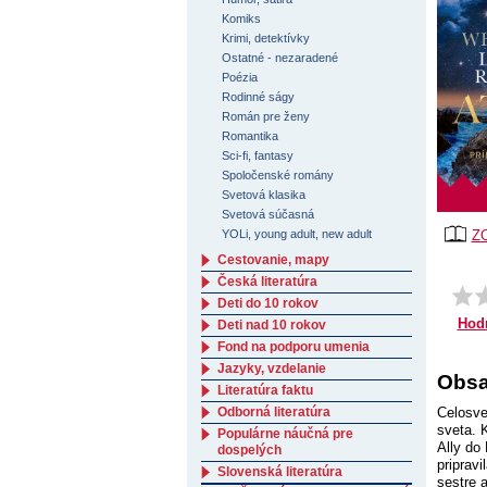
Komiks
Krimi, detektívky
Ostatné - nezaradené
Poézia
Rodinné ságy
Román pre ženy
Romantika
Sci-fi, fantasy
Spoločenské romány
Svetová klasika
Svetová súčasná
YOLi, young adult, new adult
Z
Cestovanie, mapy
Česká literatúra
Deti do 10 rokov
Hod
Deti nad 10 rokov
Fond na podporu umenia
Jazyky, vzdelanie
Obsa
Literatúra faktu
Odborná literatúra
Celosve
sveta. 
Populárne náučná pre
Ally do
dospelých
pripravi
Slovenská literatúra
sestre 