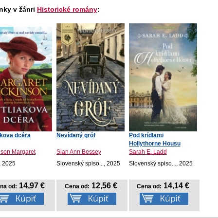
nky v žánri
Historické romány
:
akova dcéra
Nevídaný gróf
Pod krídlami
Hollythorne Housu
nson Margaret
Sian Ann Bessey
Sarah E. Ladd
, 2025
Slovenský spiso..., 2025
Slovenský spiso..., 2025
14,97 €
12,56 €
14,14 €
na od:
Cena od:
Cena od: