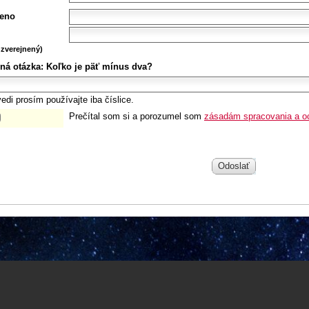
eno
zverejnený)
ná otázka:
Koľko je päť mínus dva?
edi prosím používajte iba číslice.
Prečítal som si a porozumel som
zásadám spracovania a o
Odoslať