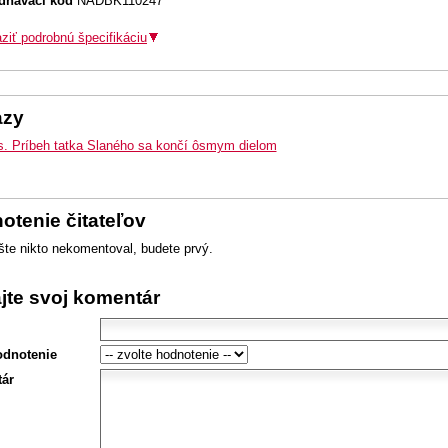
dnávací kód
NADBK110247
ziť podrobnú špecifikáciu
azy
s. Príbeh tatka Slaného sa končí ôsmym dielom
otenie čitateľov
šte nikto nekomentoval, budete prvý.
ajte svoj komentár
odnotenie
ár