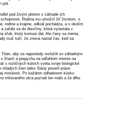
h pút.
dlel pod živým plotom v záhrade ich
 schopnosti. Rodina mu umožní žiť životom, o
 rodine a krajine, odkiaľ pochádza, a s okolím
 zaľúbi sa do dievčiny, ktorá vyrastala v
 na sľub, ktorý komusi dal. Ale časy sa menia,
ladý muž tuší, že znova nastal čas, keď sa
 Titan, aby sa naposledy rozlúčili so záhadným
 v šťastí a prepychu na odľahlom mieste na
rať v rozličných kútoch sveta svoje biologické
 mladých žien tatko Slaný poveril práve
adnej minulosti. Po každom odhalenom kúsku
ho milovaného otca poznali len málo a že dlho