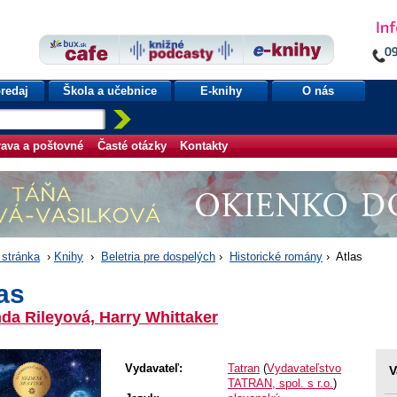
redaj
Škola a učebnice
E-knihy
O nás
ava a poštovné
Časté otázky
Kontakty
stránka
›
Knihy
›
Beletria pre dospelých
›
Historické romány
› Atlas
as
da Rileyová, Harry Whittaker
Vydavateľ:
Tatran
(
Vydavateľstvo
V
TATRAN, spol. s r.o.
)