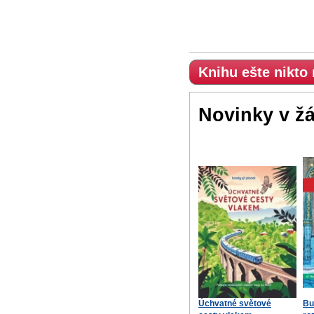
Knihu ešte nikto
Novinky v ž
Úchvatné světové
Bu