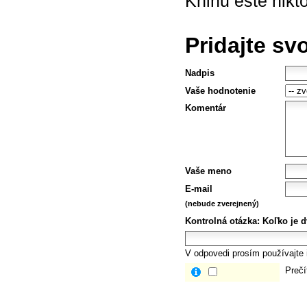
Knihu ešte nikt
Pridajte sv
Nadpis
Vaše hodnotenie
Komentár
Vaše meno
E-mail
(nebude zverejnený)
Kontrolná otázka:
Koľko je d
V odpovedi prosím používajte i
Prečí