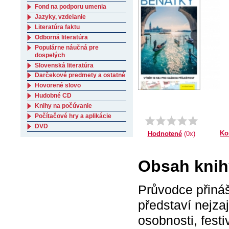
Fond na podporu umenia
Jazyky, vzdelanie
Literatúra faktu
Odborná literatúra
Populárne náučná pre
dospelých
Slovenská literatúra
Darčekové predmety a ostatné
Hovorené slovo
Hudobné CD
Knihy na počúvanie
Počítačové hry a aplikácie
DVD
Ko
Hodnotené
(0x)
Obsah knih
Průvodce přináš
představí nejza
osobnosti, fest