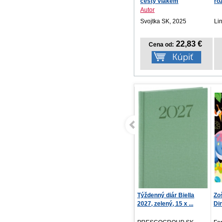
cesty vlakem
ro
Autor
Svojtka SK, 2025
Li
22,83 €
Cena od:
Týždenný diár Biella
Zo
2027, zelený, 15 x ...
Di