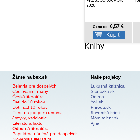
PRESCOGROUP SK,
For
2026
6,57 €
Cena od:
Knihy
Žánre na bux.sk
Naše projekty
Beletria pre dospelých
Luxusná knižnica
Cestovanie, mapy
Stonozka.sk
Česká literatúra
Odeon
Deti do 10 rokov
Yoli.sk
Deti nad 10 rokov
Priroda.sk
Fond na podporu umenia
Severské krimi
Jazyky, vzdelanie
Mám talent.sk
Literatúra faktu
Ajna
Odborná literatúra
Populárne náučná pre dospelých
Slovenská literatúra