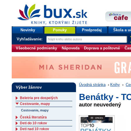
bux.sk
knihy, ktorými žijete
Úvodná stránka
Novinky
Ponuky
Predpredaj
Škola a u
Vyhľadávanie:
Všeobecné podmienky
Nápoveda
Doprava a poštovné
Čas
Úvodná stránka
›
Knihy
›
Ce
Výber žánrov
Benátky - T
Beletria pre dospelých
Cestovanie, mapy
autor neuvedený
Cestovanie, mapy
Česká literatúra
Deti do 10 rokov
Deti nad 10 rokov