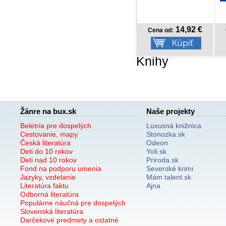
14,92 €
14,18 €
Cena od:
Cena od:
Knihy
Žánre na bux.sk
Naše projekty
Beletria pre dospelých
Luxusná knižnica
Cestovanie, mapy
Stonozka.sk
Česká literatúra
Odeon
Deti do 10 rokov
Yoli.sk
Deti nad 10 rokov
Priroda.sk
Fond na podporu umenia
Severské krimi
Jazyky, vzdelanie
Mám talent.sk
Literatúra faktu
Ajna
Odborná literatúra
Populárne náučná pre dospelých
Slovenská literatúra
Darčekové predmety a ostatné