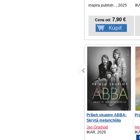
inspira publish..., 2025
IK
7,90 €
Cena od:
Príbeh skupiny ABBA:
Prianie
Bo
Skrytá melanchólia
Jan Gradvall
Heather Morris
Ju
IKAR, 2026
IKAR, 2026
Kon
NOVINKA