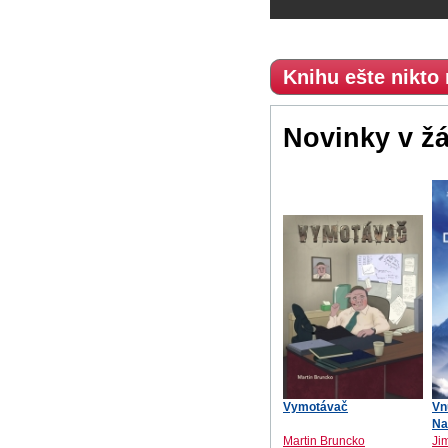
Knihu ešte nikto
Novinky v ž
Vymotávač
Vn
Na
Martin Bruncko
Ji