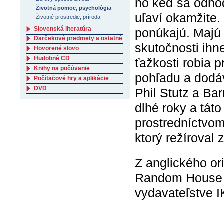
no keď sa odho
Životná pomoc, psychológia
uľaví okamžite. 
Životné prostredie, príroda
Slovenská literatúra
ponúkajú. Majú
Darčekové predmety a ostatné
skutočnosti ihn
Hovorené slovo
Hudobné CD
ťažkosti robia p
Knihy na počúvanie
pohľadu a dodáv
Počítačové hry a aplikácie
DVD
Phil Stutz a Bar
dlhé roky a tát
prostredníctvom
ktorý režíroval
Z anglického or
Random House P
vydavateľstve I