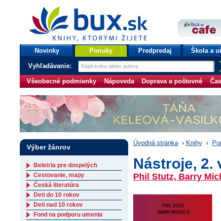
bux.sk
knihy, ktorými žijete
Úvodná stránka
Novinky
Ponuky
Predpredaj
Škola a u
Vyhľadávanie:
Všeobecné podmienky
Nápoveda
Doprava a poštovné
Čas
Úvodná stránka
›
Knihy
›
Po
Výber žánrov
Nástroje, 2.
Beletria pre dospelých
Cestovanie, mapy
Phil Stutz, Barry Mic
Česká literatúra
Deti do 10 rokov
Deti nad 10 rokov
Fond na podporu umenia