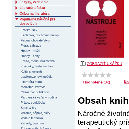
Jazyky, vzdelanie
Literatúra faktu
Odborná literatúra
Populárne náučná pre
dospelých
Erotika, sex
Ezoterika, duchovné náuky
Fauna, chovateľstvo
Flóra, záhrada
Hobby - muži
Hobby - ženy
Krása, móda, kozmetika
ZOBRAZIŤ UKÁŽKU
Krížovky, hádanky, hry
Kultúra, umenie
Lexikóny,encyklopédie
Ko
Hodnotené
(0x)
Literatúra faktu
Medicína, zdravie
Obrazové publikácie
Obsah knihy
Partnerské vzťahy, rodina
Právo, sociológia
Šport & hry
Náročné životné
Varenie, nápoje, diéty
Veda a technika
terapeutický pr
Záhady, tajomno
Zdravý spôsob života