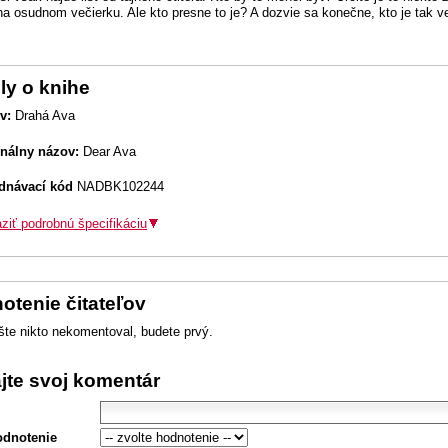
na osudnom večierku. Ale kto presne to je? A dozvie sa konečne, kto je tak veľ
ly o knihe
v:
Drahá Ava
inálny názov:
Dear Ava
dnávací kód
NADBK102244
ziť podrobnú špecifikáciu
otenie čitateľov
šte nikto nekomentoval, budete prvý.
ajte svoj komentár
odnotenie