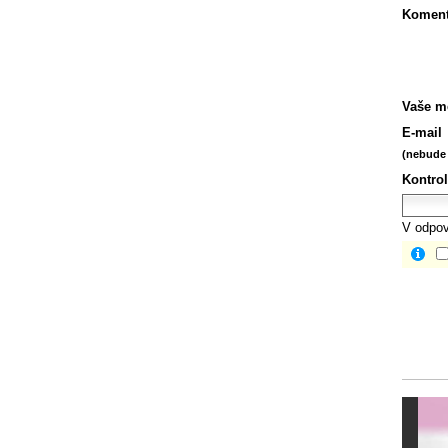
Koment
Vaše m
E-mail
(nebude 
Kontrol
V odpov