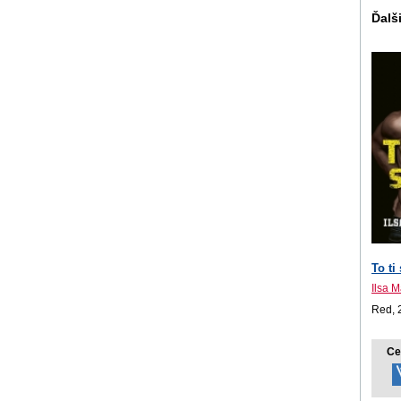
Ďalši
To ti
Ilsa 
Red, 
Ce