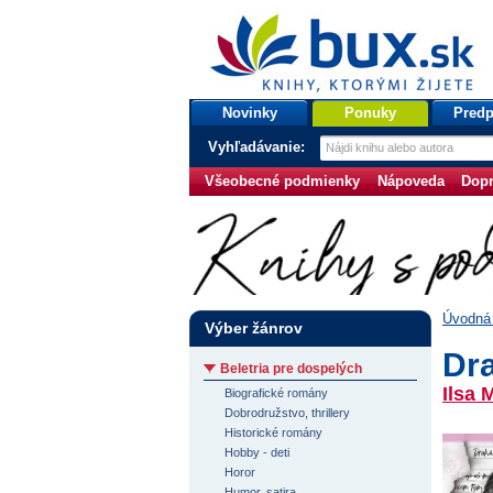
bux.sk
knihy, ktorými žijete
Úvodná stránka
Novinky
Ponuky
Predp
Vyhľadávanie:
Všeobecné podmienky
Nápoveda
Dopr
Úvodná 
Výber žánrov
Dr
Beletria pre dospelých
Ilsa 
Biografické romány
Dobrodružstvo, thrillery
Historické romány
Hobby - deti
Horor
Humor, satira