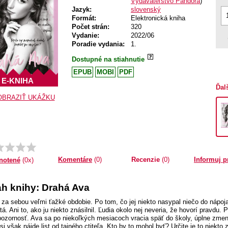
Vydavateľstvo Pandora
)
Jazyk:
slovenský
Formát:
Elektronická kniha
Počet strán:
320
Vydanie:
2022/06
Poradie vydania:
1.
Dostupné na stiahnutie
EPUB
MOBI
PDF
E-KNIHA
Ďal
OBRAZIŤ UKÁŽKU
Komentáre
(0)
Recenzie
(0)
Informuj p
notené
(0x)
h knihy: Drahá Ava
za sebou veľmi ťažké obdobie. Po tom, čo jej niekto nasypal niečo do nápoja
á. Ani to, ako ju niekto znásilnil. Ľudia okolo nej neveria, že hovorí pravdu.
pozornosť. Ava sa po niekoľkých mesiacoch vracia späť do školy, úplne zmenená
si však nájde list od tajného ctiteľa. Kto by to mohol byť? Určite je to niekto 