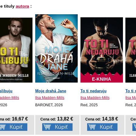
e tituly
autora
:
E-KNIHA
 slibuju
Moje drahá Jane
To ti nedaruju
To ti
Madden-Mills
Ilsa Madden-Mills
Ilsa Madden-Mills
Ilsa M
2026
BARONET, 2026
Red, 2025
Red, 
16,67 €
13,82 €
14,18 €
na od:
Cena od:
Cena od:
Ce