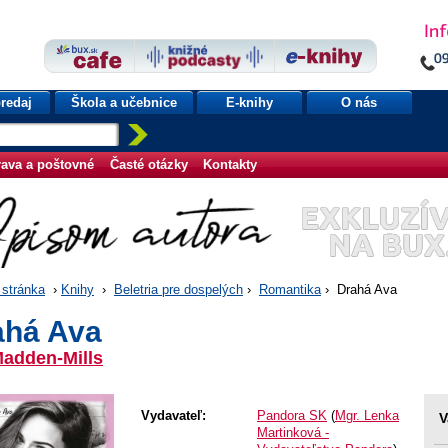
redaj
Škola a učebnice
E-knihy
O nás
ava a poštovné
Časté otázky
Kontakty
stránka
›
Knihy
›
Beletria pre dospelých
›
Romantika
› Drahá Ava
ahá Ava
Madden-Mills
Vydavateľ:
Pandora SK
(
Mgr. Lenka
V
Martinková -