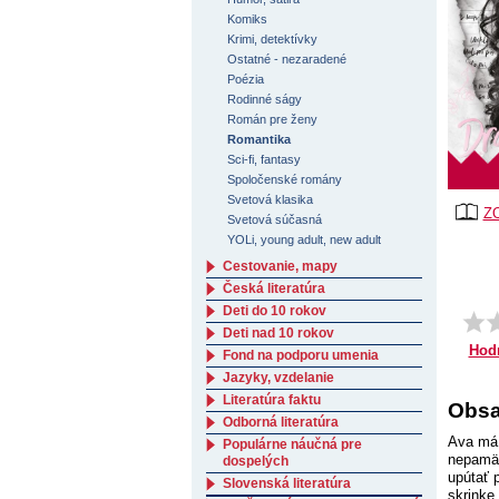
Komiks
Krimi, detektívky
Ostatné - nezaradené
Poézia
Rodinné ságy
Román pre ženy
Romantika
Sci-fi, fantasy
Spoločenské romány
Svetová klasika
Z
Svetová súčasná
YOLi, young adult, new adult
Cestovanie, mapy
Česká literatúra
Deti do 10 rokov
Deti nad 10 rokov
Hod
Fond na podporu umenia
Jazyky, vzdelanie
Literatúra faktu
Obsa
Odborná literatúra
Ava má 
Populárne náučná pre
nepamät
dospelých
upútať 
Slovenská literatúra
skrinke 