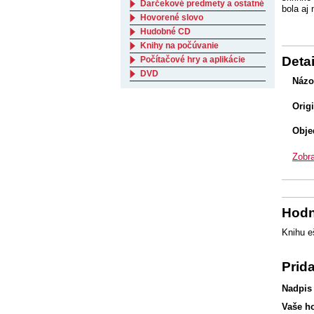
Darčekové predmety a ostatné
bola aj 
Hovorené slovo
Hudobné CD
Knihy na počúvanie
Detai
Počítačové hry a aplikácie
DVD
Názo
Orig
Obje
Zobra
Hodn
Knihu e
Prid
Nadpis
Vaše h