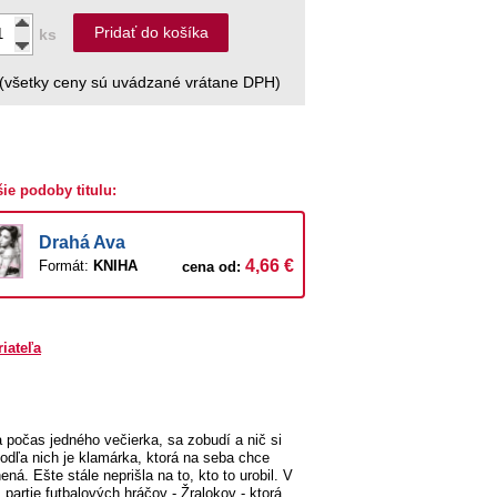
Pridať do košíka
ks
(všetky ceny sú uvádzané vrátane DPH)
šie podoby titulu:
Drahá Ava
4,66 €
Formát:
KNIHA
cena od:
riateľa
 počas jedného večierka, sa zobudí a nič si
 Podľa nich je klamárka, ktorá na seba chce
. Ešte stále neprišla na to, kto to urobil. V
z partie futbalových hráčov - Žralokov - ktorá