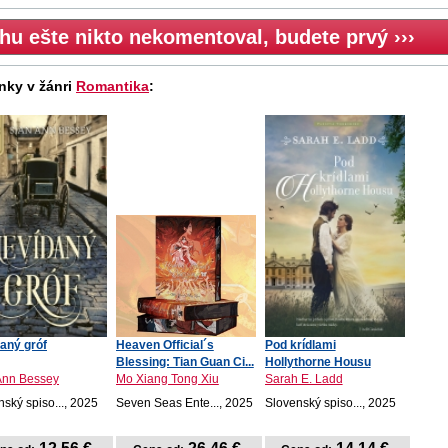
hu ešte nikto nekomentoval, budete prvý ›››
nky v žánri
Romantika
:
aný gróf
Heaven Official´s
Pod krídlami
Blessing: Tian Guan Ci...
Hollythorne Housu
Ann Bessey
Mo Xiang Tong Xiu
Sarah E. Ladd
ský spiso..., 2025
Seven Seas Ente..., 2025
Slovenský spiso..., 2025