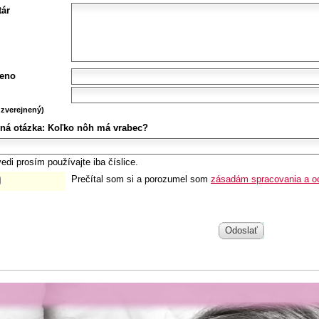
ár
eno
zverejnený)
ná otázka:
Koľko nôh má vrabec?
edi prosím používajte iba číslice.
Prečítal som si a porozumel som
zásadám spracovania a o
Odoslať