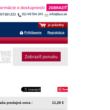
je prázdny
Prihlásenie
Registrácia
Save
aša predajná cena :
11,20 €