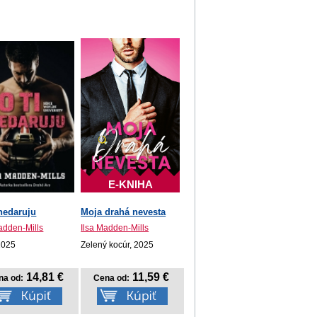
E-KNIHA
 nedaruju
Moja drahá nevesta
adden-Mills
Ilsa Madden-Mills
2025
Zelený kocúr, 2025
14,81 €
11,59 €
na od:
Cena od: