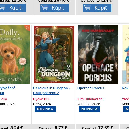
12,56 €
26,46 €
14,14 €
na od:
Cena od:
Cena od:
ous in Dungeon -
Operace Porcus
Rok v keramické dílně
Ako 
odzemí 2
filo
Kui
Kim Hundevadt
Yeon Somin
Pete
2026
Vendeta, 2026
Kontrast, 2026
Perf
INKA
NOVINKA
NOVINKA
8,77 €
17,59 €
14,06 €
na od:
Cena od:
Cena od:
C