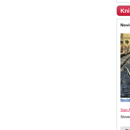
Kni
Novi
Nevíd
Sian 
Sloven