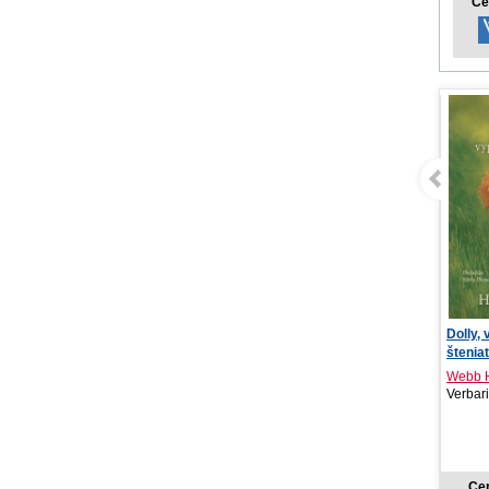
Ce
Dolly, vyplašené
Delici
šteniatko
Chuť p
Webb Holly
Ryoko 
Verbarium, 2026
Crew, 
NOV
8,24 €
Cena od:
Ce