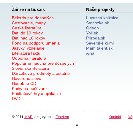
Žánre na bux.sk
Naše projekty
Beletria pre dospelých
Luxusná knižnica
Cestovanie, mapy
Stonozka.sk
Česká literatúra
Odeon
Deti do 10 rokov
Yoli.sk
Deti nad 10 rokov
Priroda.sk
Fond na podporu umenia
Severské krimi
Jazyky, vzdelanie
Mám talent.sk
Literatúra faktu
Ajna
Odborná literatúra
Populárne náučná pre dospelých
Slovenská literatúra
Darčekové predmety a ostatné
Hovorené slovo
Hudobné CD
Knihy na počúvanie
Počítačové hry a aplikácie
DVD
© 2011
IKAR
, a.s., vyrobila
Etnetera
Kontakt
Ná
x