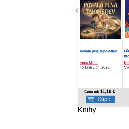
Povala plná tajomstiev
Fúkni a rozsvieť - Pod
Na
morom
Anna Miller
Kolektív autorov
Pa
Fortuna Libri, 2026
Svojtka SK, 2026
MA
11,18 €
11,92 €
Cena od:
Cena od:
Knihy