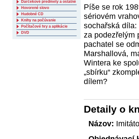
Darčekové predmety a ostatné
Píše se rok 198
Hovorené slovo
sériovém vrahov
Hudobné CD
Knihy na počúvanie
sochařská díla: 
Počítačové hry a aplikácie
za podezřelým p
DVD
pachatel se odm
Marshallová, m
Wintera ke spolu
„sbírku“ zkompl
dílem?
Detaily o k
Názov:
Imitáto
Objednávací 