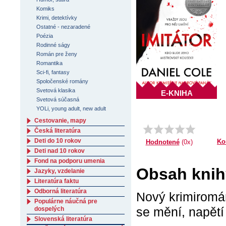
Komiks
Krimi, detektívky
Ostatné - nezaradené
Poézia
Rodinné ságy
Román pre ženy
Romantika
Sci-fi, fantasy
Spoločenské romány
Svetová klasika
E-KNIHA
Svetová súčasná
YOLi, young adult, new adult
Cestovanie, mapy
Česká literatúra
Deti do 10 rokov
Ko
Hodnotené
(0x)
Deti nad 10 rokov
Fond na podporu umenia
Obsah knihy
Jazyky, vzdelanie
Literatúra faktu
Odborná literatúra
Nový krimiromá
Populárne náučná pre
se mění, napětí 
dospelých
Slovenská literatúra