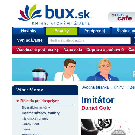
bux.sk
knihy, ktorými žijete
Úvodná stránka
Novinky
Ponuky
Predpredaj
Škola a u
Vyhľadávanie:
Všeobecné podmienky
Nápoveda
Doprava a poštovné
Čas
Úvodná stránka
›
Knihy
›
Bel
Výber žánrov
Imitátor
Beletria pre dospelých
Daniel Cole
Biografické romány
Dobrodružstvo, thrillery
Historické romány
Hobby - deti
Horor
Humor, satira