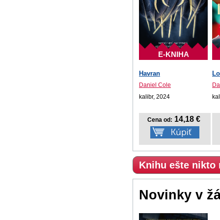
E-KNIHA
Havran
Lo
Daniel Cole
Da
kalibr, 2024
kal
14,18 €
Cena od:
Knihu ešte nikto
Novinky v ž