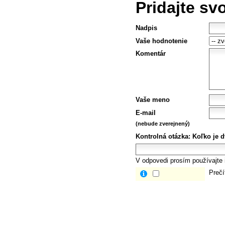
Pridajte sv
Nadpis
Vaše hodnotenie
Komentár
Vaše meno
E-mail
(nebude zverejnený)
Kontrolná otázka:
Koľko je d
V odpovedi prosím používajte i
Prečí