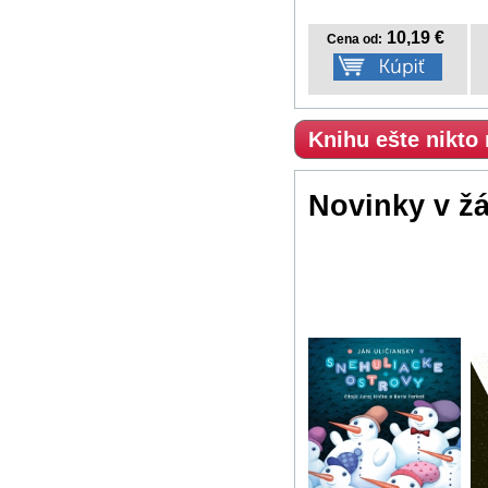
10,19 €
Cena od:
Knihu ešte nikto
Novinky v ž