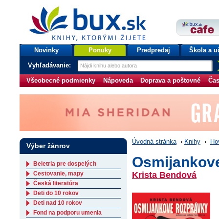
bux.sk
knihy, ktorými žijete
Úvodná stránka
Novinky
Ponuky
Predpredaj
Škola a u
Vyhľadávanie:
Všeobecné podmienky
Nápoveda
Doprava a poštovné
Čas
Úvodná stránka
›
Knihy
›
Ho
Výber žánrov
Osmijankove
Beletria pre dospelých
Cestovanie, mapy
Krista Bendová
Česká literatúra
Deti do 10 rokov
Deti nad 10 rokov
Fond na podporu umenia