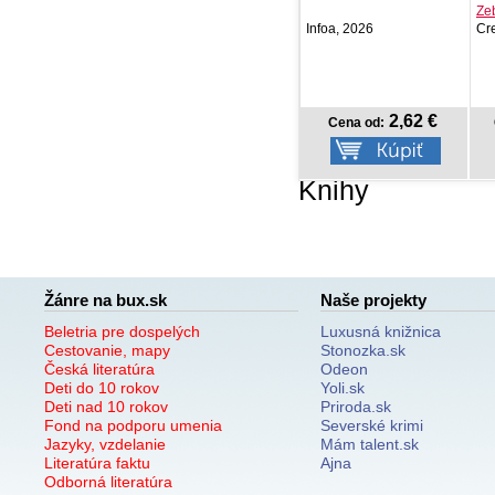
medvedíkom
Zeb Wells
Jo
Infoa, 2026
Crew, 2026
Mg
2,62 €
15,09 €
Cena od:
Cena od:
Knihy
Žánre na bux.sk
Naše projekty
Beletria pre dospelých
Luxusná knižnica
Cestovanie, mapy
Stonozka.sk
Česká literatúra
Odeon
Deti do 10 rokov
Yoli.sk
Deti nad 10 rokov
Priroda.sk
Fond na podporu umenia
Severské krimi
Jazyky, vzdelanie
Mám talent.sk
Literatúra faktu
Ajna
Odborná literatúra