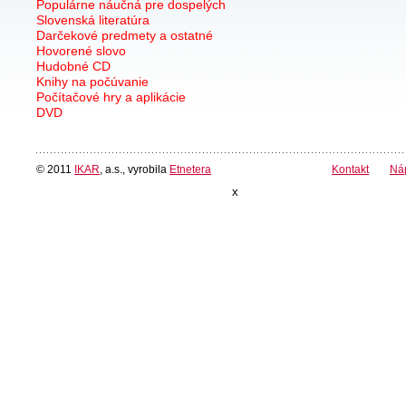
Populárne náučná pre dospelých
Slovenská literatúra
Darčekové predmety a ostatné
Hovorené slovo
Hudobné CD
Knihy na počúvanie
Počítačové hry a aplikácie
DVD
© 2011
IKAR
, a.s., vyrobila
Etnetera
Kontakt
Ná
x