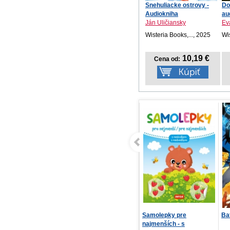
Snehuliacke ostrovy -
Do
Audiokniha
au
Ján Uličiansky
Ev
Wisteria Books,..., 2025
Wis
10,19 €
Cena od:
Samolepky pre
Batman / Deadpool
Vy
najmenších - s