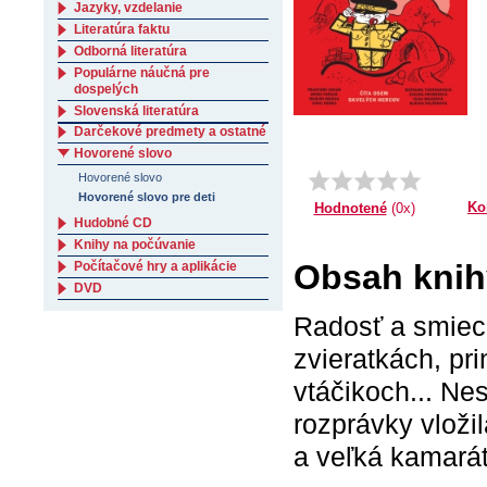
Jazyky, vzdelanie
Literatúra faktu
Odborná literatúra
Populárne náučná pre
dospelých
Slovenská literatúra
Darčekové predmety a ostatné
Hovorené slovo
Hovorené slovo
Hovorené slovo pre deti
Ko
Hodnotené
(0x)
Hudobné CD
Knihy na počúvanie
Obsah knih
Počítačové hry a aplikácie
DVD
Radosť a smiech
zvieratkách, pr
vtáčikoch... Nes
rozprávky vloži
a veľká kamarát