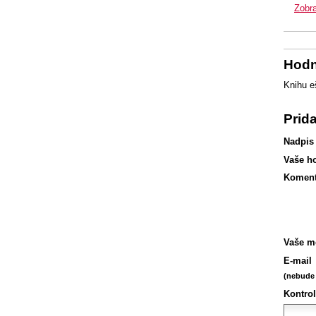
Zobra
Hodn
Knihu e
Prid
Nadpis
Vaše h
Koment
Vaše m
E-mail
(nebude 
Kontrol