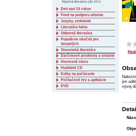
Náučná literatúra (do 10 r)
Deti nad 10 rokov
Fond na podporu umenia
Jazyky, vzdelanie
Literatúra faktu
Odborná literatúra
Populárne náučná pre
dospelých
Slovenská literatúra
Hod
Darčekové predmety a ostatné
Hovorené slovo
Obsa
Hudobné CD
Knihy na počúvanie
Nabízím
Počítačové hry a aplikácie
jim udě
DVD
vývoj dů
Detai
Názo
Obje