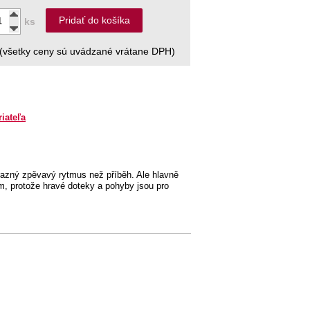
Pridať do košíka
ks
(všetky ceny sú uvádzané vrátane DPH)
riateľa
razný zpěvavý rytmus než příběh. Ale hlavně
em, protože hravé doteky a pohyby jsou pro