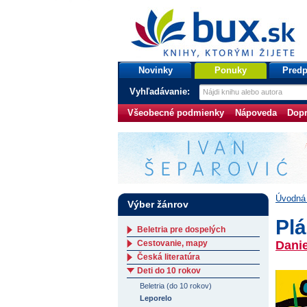
bux.sk
knihy, ktorými žijete
Úvodná stránka
Novinky
Ponuky
Predp
Vyhľadávanie:
Všeobecné podmienky
Nápoveda
Dopr
Úvodná 
Výber žánrov
Plá
Beletria pre dospelých
Cestovanie, mapy
Danie
Česká literatúra
Deti do 10 rokov
Beletria (do 10 rokov)
Leporelo