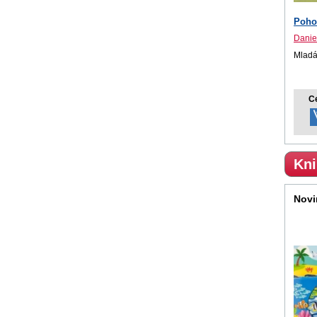
Poho
Danie
Mladá
C
Kni
Novi