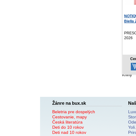
NOTIQUE Vreckový diár
Zažehn
Biella 2027, ružov...
Melani
PRESCOGROUP SK,
Red, 2
2026
NOV
3,57 €
Cena od:
Cen
Knihy
Žánre na bux.sk
Naš
Beletria pre dospelých
Lux
Cestovanie, mapy
Sto
Česká literatúra
Ode
Deti do 10 rokov
Yoli
Deti nad 10 rokov
Prir