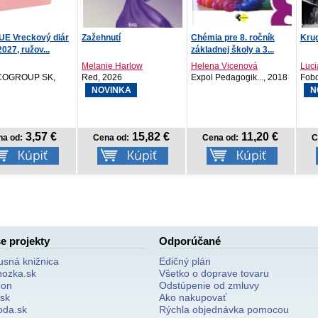
utí
Chémia pre 8. ročník
Kruguerský masakr
Rozu
základnej školy a 3...
e Harlow
Helena Vicenová
Luciano Lamberti
Hele
026
Expol Pedagogik..., 2018
Fobos, 2026
Red
INKA
NOVINKA
N
15,82 €
11,20 €
12,30 €
a od:
Cena od:
Cena od:
C
e projekty
Odporúčané
usná knižnica
Edičný plán
nozka.sk
Všetko o doprave tovaru
on
Odstúpenie od zmluvy
.sk
Ako nakupovať
oda.sk
Rýchla objednávka pomocou