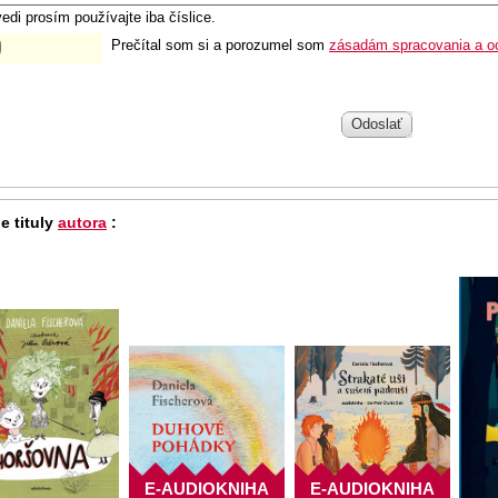
edi prosím používajte iba číslice.
Prečítal som si a porozumel som
zásadám spracovania a o
Odoslať
e tituly
autora
:
E-AUDIOKNIHA
E-AUDIOKNIHA