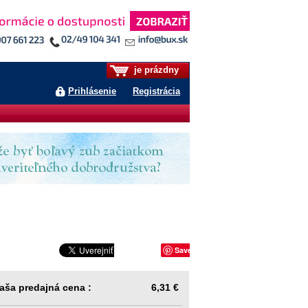
je prázdny
Prihlásenie
Registrácia
Save
aša predajná cena :
6,31 €