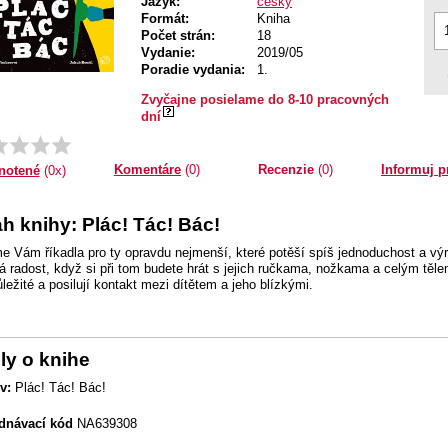
Jazyk:
český
Formát:
Kniha
Počet strán:
18
Vydanie:
2019/05
Poradie vydania:
1.
Zvyčajne posielame do 8-10 pracovných
dní
Komentáre
(0)
Recenzie
(0)
Informuj p
notené
(0x)
h knihy: Plác! Tác! Bác!
e Vám říkadla pro ty opravdu nejmenší, které potěší spíš jednoduchost a vý
lá radost, když si při tom budete hrát s jejich ručkama, nožkama a celým těl
ležité a posilují kontakt mezi dítětem a jeho blízkými.
ly o knihe
v:
Plác! Tác! Bác!
dnávací kód
NA639308