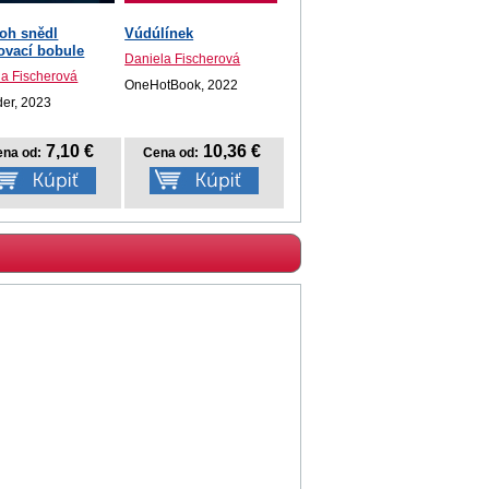
oh snědl
Vúdúlínek
ovací bobule
Daniela Fischerová
la Fischerová
OneHotBook, 2022
er, 2023
7,10 €
10,36 €
na od:
Cena od: