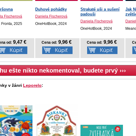
ršovna
Duhové pohádky
Strakaté uši a sušení
Jak N
padouši
zvětš
la Fischerová
Daniela Fischerová
Daniela Fischerová
Danie
 Fronta, 2025
OneHotBook, 2024
OneHotBook, 2024
Meand
9,47 €
9,96 €
9,96 €
ena od:
Cena od:
Cena od:
Ce
hu ešte nikto nekomentoval, budete prvý ›››
nky v žánri
Leporelo
: