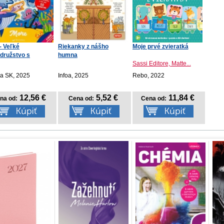
- Veľké
Riekanky z nášho
Moje prvé zvieratká
družstvo s
humna
etmi
Sassi Editore, Matte...
ka SK, 2025
Infoa, 2025
Rebo, 2022
12,56 €
5,52 €
11,84 €
na od:
Cena od:
Cena od: