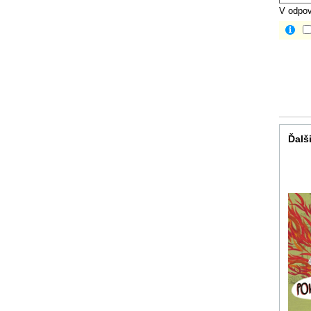
V odpov
Ďalši