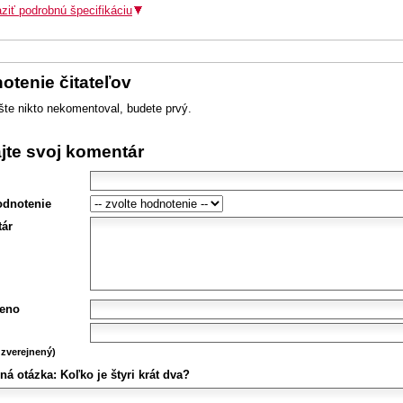
ziť podrobnú špecifikáciu
otenie čitateľov
šte nikto nekomentoval, budete prvý.
ajte svoj komentár
odnotenie
ár
eno
zverejnený)
ná otázka:
Koľko je štyri krát dva?