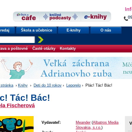
redaj
Škola a učebnice
E-knihy
O nás
ava a poštovné
Časté otázky
Kontakty
stránka
›
Knihy
›
Deti do 10 rokov
›
Leporelo
› Plác! Tác! Bác!
c! Tác! Bác!
la Fischerová
Vydavateľ:
Meander
(
Albatros Media
V
Slovakia, s.r.o.
)