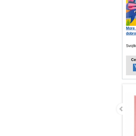
More 
dobro
magn
Svojt
Ce