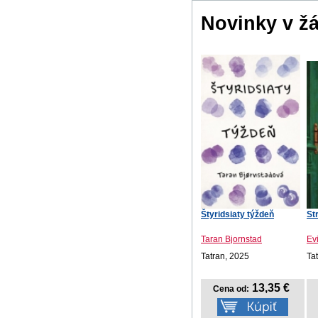
Novinky v ž
Štyridsiaty týždeň
St
Taran Bjornstad
Ev
Tatran, 2025
Ta
13,35 €
Cena od: