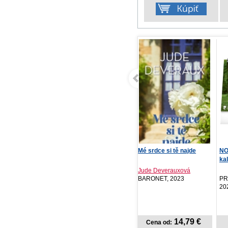
Mé srdce si tě najde
NOTIQUE Stolový
Ča
kalendár Psy – s menami
...
Jude Deverauxová
Hen
BARONET, 2023
PRESCOGROUP SK,
CB
2026
14,79 €
2,37 €
Cena od:
Cena od: