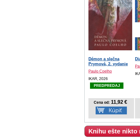
Démon a slečna
Di
Prymová, 2. vydanie
Pa
Paulo Coelho
IK
IKAR, 2026
PREDPREDAJ
11,92 €
Cena od:
Knihu ešte nikto