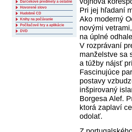
vojnová korešp
Darčekové predmety a ostatné
Hovorené slovo
Pri jej hľadaní
Hudobné CD
Ako moderný Od
Knihy na počúvanie
Počítačové hry a aplikácie
novými vetrami
DVD
na úplné odhale
V rozprávaní pr
manželstve sa s
a túžby nájsť pr
Fascinujúce pa
postavy vzbudzu
inšpirovaný isl
Borgesa Alef. P
ktorá zaplaví ce
odolať.
Z portugalského