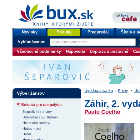
bux.sk
knihy, ktorými žijete
Úvodná stránka
Novinky
Ponuky
Predpredaj
Škola a u
Vyhľadávanie:
Všeobecné podmienky
Nápoveda
Doprava a poštovné
Čas
Úvodná stránka
›
Knihy
›
Bel
Výber žánrov
Záhir, 2. vyd
Beletria pre dospelých
Paulo Coelho
Biografické romány
Dobrodružstvo, thrillery
Historické romány
Hobby - deti
Horor
Humor, satira