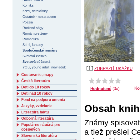
Komiks
Krimi, detektívky
Ostatné - nezaradené
Poézia
Rodinné ságy
Román pre ženy
Romantika
Sci-fi, fantasy
Spoločenské romány
Svetová klasika
Svetová súčasná
YOLi, young adult, new adult
ZOBRAZIŤ UKÁŽKU
Cestovanie, mapy
Česká literatúra
Deti do 10 rokov
Ko
Hodnotené
(0x)
Deti nad 10 rokov
Fond na podporu umenia
Obsah knihy
Jazyky, vzdelanie
Literatúra faktu
Odborná literatúra
Známy spisovate
Populárne náučná pre
dospelých
a tiež prešiel 
Slovenská literatúra