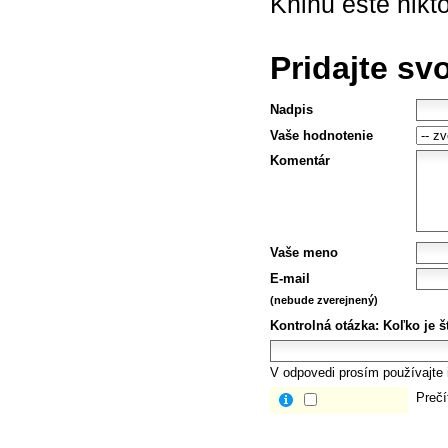
Knihu ešte nikt
Pridajte sv
Nadpis
Vaše hodnotenie
Komentár
Vaše meno
E-mail
(nebude zverejnený)
Kontrolná otázka:
Koľko je š
V odpovedi prosím používajte i
Prečí