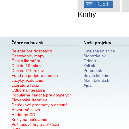
Knihy
Žánre na bux.sk
Naše projekty
Beletria pre dospelých
Luxusná knižnica
Cestovanie, mapy
Stonozka.sk
Česká literatúra
Odeon
Deti do 10 rokov
Yoli.sk
Deti nad 10 rokov
Priroda.sk
Fond na podporu umenia
Severské krimi
Jazyky, vzdelanie
Mám talent.sk
Literatúra faktu
Ajna
Odborná literatúra
Populárne náučná pre dospelých
Slovenská literatúra
Darčekové predmety a ostatné
Hovorené slovo
Hudobné CD
Knihy na počúvanie
Počítačové hry a aplikácie