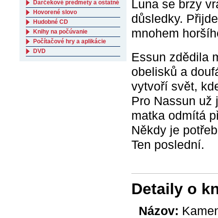
Luna se brzy vr
Darčekové predmety a ostatné
Hovorené slovo
důsledky. Přijd
Hudobné CD
mnohem horšíh
Knihy na počúvanie
Počítačové hry a aplikácie
DVD
Essun zdědila m
obelisků a douf
vytvoří svět, k
Pro Nassun už j
matka odmítá př
Někdy je potřeb
Ten poslední.
Detaily o k
Názov:
Kamen