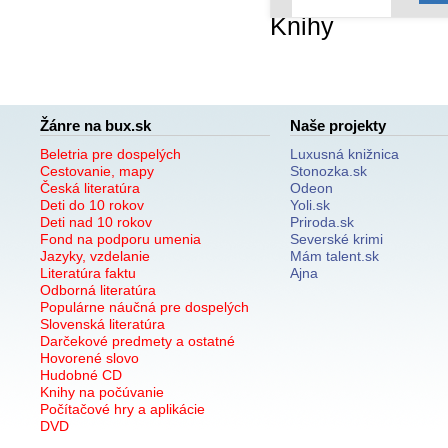
Knihy
Žánre na bux.sk
Naše projekty
Beletria pre dospelých
Luxusná knižnica
Cestovanie, mapy
Stonozka.sk
Česká literatúra
Odeon
Deti do 10 rokov
Yoli.sk
Deti nad 10 rokov
Priroda.sk
Fond na podporu umenia
Severské krimi
Jazyky, vzdelanie
Mám talent.sk
Literatúra faktu
Ajna
Odborná literatúra
Populárne náučná pre dospelých
Slovenská literatúra
Darčekové predmety a ostatné
Hovorené slovo
Hudobné CD
Knihy na počúvanie
Počítačové hry a aplikácie
DVD