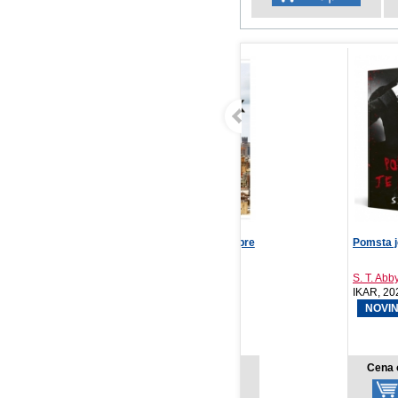
New York: Malý atlas pre
Pomsta je krvavá 1
De
hedonistov
202
Muriel Françoise, Sy...
S. T. Abby
IKAR, 2026
IKAR, 2026
PR
20
NOVINKA
NOVINKA
26,18 €
17,18 €
Cena od:
Cena od: