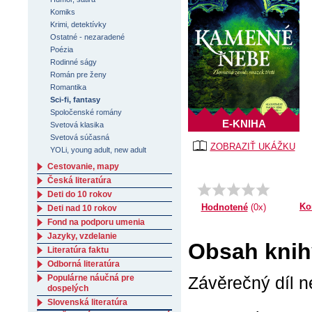
Komiks
Krimi, detektívky
Ostatné - nezaradené
Poézia
Rodinné ságy
Román pre ženy
Romantika
Sci-fi, fantasy
Spoločenské romány
E-KNIHA
Svetová klasika
Svetová súčasná
ZOBRAZIŤ UKÁŽKU
YOLi, young adult, new adult
Cestovanie, mapy
Česká literatúra
Deti do 10 rokov
Ko
Hodnotené
(0x)
Deti nad 10 rokov
Fond na podporu umenia
Jazyky, vzdelanie
Obsah knih
Literatúra faktu
Odborná literatúra
Populárne náučná pre
Závěrečný díl n
dospelých
Slovenská literatúra