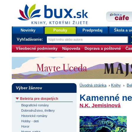
bux.sk
knihy, ktorými žijete
Úvodná stránka
Novinky
Ponuky
Predpredaj
Škola a u
Vyhľadávanie:
Všeobecné podmienky
Nápoveda
Doprava a poštovné
Čas
Úvodná stránka
›
Knihy
›
Bel
Výber žánrov
Kamenné n
Beletria pre dospelých
N.K. Jemisinová
Biografické romány
Dobrodružstvo, thrillery
Historické romány
Hobby - deti
Horor
Humor, satira