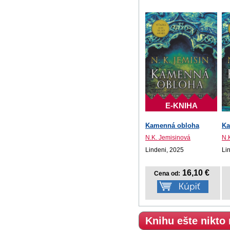
E-KNIHA
Kamenná obloha
Ka
N.K. Jemisinová
N.
Lindeni, 2025
Li
16,10 €
Cena od:
Knihu ešte nikto