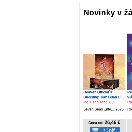
Novinky v ž
Heaven Official´s
Re
Blessing: Tian Guan Ci...
vl
Mo Xiang Tong Xiu
Ro
Seven Seas Ente..., 2025
Ro
26,46 €
Cena od: