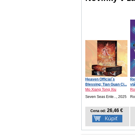
Heaven Official´s
Re
Blessing: Tian Guan Ci...
vl
Mo Xiang Tong Xiu
Ro
Seven Seas Ente..., 2025
Ro
26,46 €
Cena od: