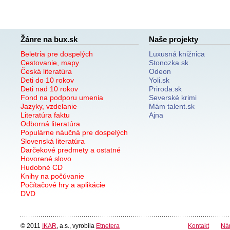
Žánre na bux.sk
Naše projekty
Beletria pre dospelých
Luxusná knižnica
Cestovanie, mapy
Stonozka.sk
Česká literatúra
Odeon
Deti do 10 rokov
Yoli.sk
Deti nad 10 rokov
Priroda.sk
Fond na podporu umenia
Severské krimi
Jazyky, vzdelanie
Mám talent.sk
Literatúra faktu
Ajna
Odborná literatúra
Populárne náučná pre dospelých
Slovenská literatúra
Darčekové predmety a ostatné
Hovorené slovo
Hudobné CD
Knihy na počúvanie
Počítačové hry a aplikácie
DVD
© 2011
IKAR
, a.s., vyrobila
Etnetera
Kontakt
Ná