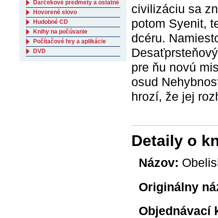
Darčekové predmety a ostatné
civilizáciu sa 
Hovorené slovo
potom Syenit, t
Hudobné CD
Knihy na počúvanie
dcéru. Namiesto
Počítačové hry a aplikácie
Desaťprsteňovým
DVD
pre ňu novú mis
osud Nehybnost
hrozí, že jej ro
Detaily o k
Názov:
Obelis
Originálny ná
Objednávací 