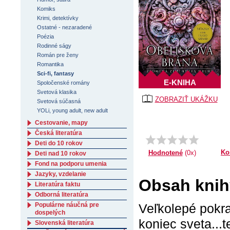
Komiks
Krimi, detektívky
Ostatné - nezaradené
Poézia
Rodinné ságy
Román pre ženy
Romantika
Sci-fi, fantasy
E-KNIHA
Spoločenské romány
Svetová klasika
ZOBRAZIŤ UKÁŽKU
Svetová súčasná
YOLi, young adult, new adult
Cestovanie, mapy
Česká literatúra
Deti do 10 rokov
Ko
Hodnotené
(0x)
Deti nad 10 rokov
Fond na podporu umenia
Jazyky, vzdelanie
Obsah knih
Literatúra faktu
Odborná literatúra
Populárne náučná pre
Veľkolepé pokra
dospelých
koniec sveta...
Slovenská literatúra