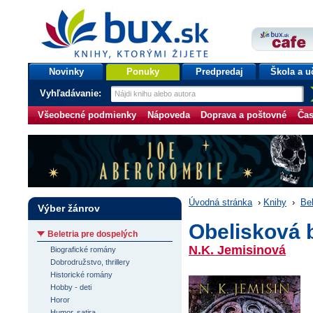
bux.sk
knihy, ktorými žijete
Úvodná stránka
Novinky
Ponuky
Predpredaj
Škola a u
Vyhľadávanie:
Všeobecné podmienky
Nápoveda
Doprava a poštovné
Čas
Úvodná stránka
›
Knihy
›
Bel
Výber žánrov
Obelisková 
Beletria pre dospelých
N.K. Jemisinová
Biografické romány
Dobrodružstvo, thrillery
Historické romány
Hobby - deti
Horor
Humor, satira