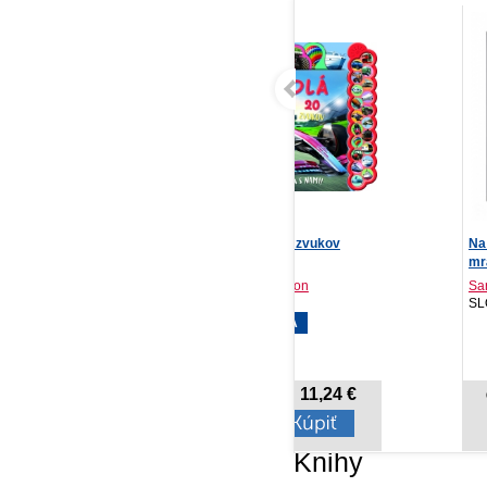
Vozidlá - 20 zvukov
Na dvore z hviezd a
Gi
mrazu (novela k séri...
Sophie Wilson
Sarah J. Maas
Nat
Rebo, 2026
SLOVART, 2024
Cr
NOVINKA
11,24 €
11,16 €
Cena od:
Cena od:
Knihy