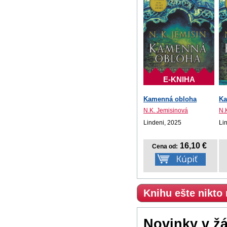
E-KNIHA
Kamenná obloha
Ka
N.K. Jemisinová
N.
Lindeni, 2025
Li
16,10 €
Cena od:
Knihu ešte nikto
Novinky v ž