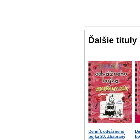
Ďalšie tituly
Denník odvážneho
De
bojka 20: Zbabraný
bo