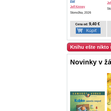
žúr
Je
Jeff Kinney
St
Stonožka, 2026
9,40 €
Cena od:
Knihu ešte nikto
Novinky v ž