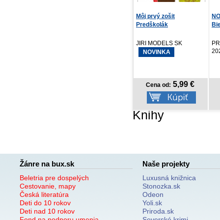
Môj prvý zošit
NOTIQUE Vreckový diár
Va
Predškolák
Biella 2027, ružov...
Jo
JIRI MODELS SK
PRESCOGROUP SK,
PR
2026
NOVINKA
5,99 €
3,57 €
Cena od:
Cena od:
Knihy
Žánre na bux.sk
Naše projekty
Beletria pre dospelých
Luxusná knižnica
Cestovanie, mapy
Stonozka.sk
Česká literatúra
Odeon
Deti do 10 rokov
Yoli.sk
Deti nad 10 rokov
Priroda.sk
Fond na podporu umenia
Severské krimi