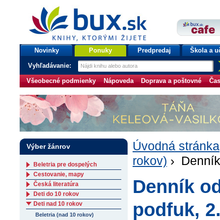
bux.sk
knihy, ktorými žijete
Úvodná stránka
Novinky
Ponuky
Predpredaj
Škola a u
Vyhľadávanie:
Všeobecné podmienky
Nápoveda
Doprava a poštovné
Čas
Úvodná stránka
Výber žánrov
rokov)
› Denník 
Beletria pre dospelých
Cestovanie, mapy
Denník od
Česká literatúra
Deti do 10 rokov
podfuk, 2
Deti nad 10 rokov
Beletria (nad 10 rokov)