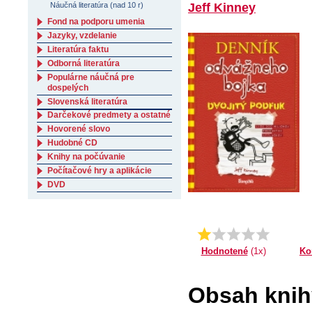
Náučná literatúra (nad 10 r)
Jeff Kinney
Fond na podporu umenia
Jazyky, vzdelanie
Literatúra faktu
Odborná literatúra
Populárne náučná pre
dospelých
Slovenská literatúra
Darčekové predmety a ostatné
Hovorené slovo
Hudobné CD
Knihy na počúvanie
Počítačové hry a aplikácie
DVD
Priemer:
1.0
Ko
Hodnotené
(1x)
Obsah knih