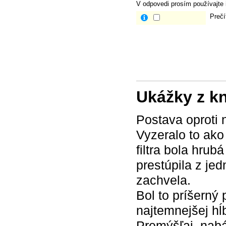
V odpovedi prosím používajte i
Prečí
Ukážky z k
Postava oproti 
Vyzeralo to ako
filtra bola hru
prestúpila z je
zachvela.
Bol to príšerný
najtemnejšej h
Premýšľaj, nabá