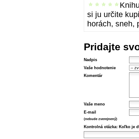
Knihu
vrelo odporúčam
si ju určite ku
horách, sneh,
Pridajte sv
Nadpis
Vaše hodnotenie
Komentár
Vaše meno
E-mail
(nebude zverejnený)
Kontrolná otázka:
Koľko je dv