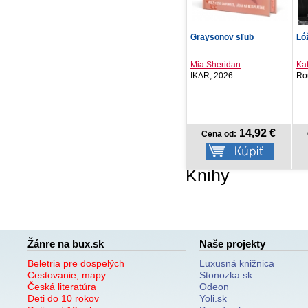
Moje hvězda 10
Graysonov sľub
Ló
Aka Akasaka
Mia Sheridan
Kat
Crew, 2026
IKAR, 2026
Ro
8,77 €
14,92 €
Cena od:
Cena od:
Knihy
Žánre na bux.sk
Naše projekty
Beletria pre dospelých
Luxusná knižnica
Cestovanie, mapy
Stonozka.sk
Česká literatúra
Odeon
Deti do 10 rokov
Yoli.sk