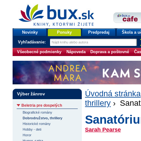
bux.sk
knihy, ktorými žijete
Úvodná stránka
Novinky
Ponuky
Predpredaj
Škola a u
Vyhľadávanie:
Všeobecné podmienky
Nápoveda
Doprava a poštovné
Čas
Úvodná stránka
Výber žánrov
thrillery
› Sanat
Beletria pre dospelých
Biografické romány
Sanatóri
Dobrodružstvo, thrillery
Historické romány
Sarah Pearse
Hobby - deti
Horor
Humor, satira