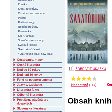
Komiks
Krimi, detektívky
Ostatné - nezaradené
Poézia
Rodinné ságy
Román pre ženy
Romantika
Sci-fi, fantasy
Spoločenské romány
Svetová klasika
Svetová súčasná
YOLi, young adult, new adult
Cestovanie, mapy
Česká literatúra
ZOBRAZIŤ UKÁŽKU
Deti do 10 rokov
Deti nad 10 rokov
Priemer:
4.0
Fond na podporu umenia
Ko
Hodnotené
(14x)
Jazyky, vzdelanie
Literatúra faktu
Odborná literatúra
Obsah knih
Populárne náučná pre
dospelých
Slovenská literatúra