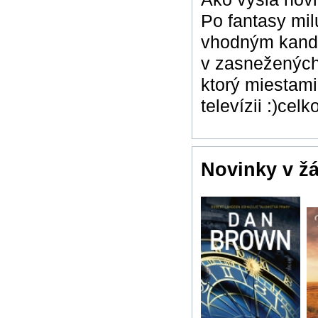
Po fantasy milu
vhodným kandid
v zasnežených 
ktorý miestami 
televízii :)ce
Novinky v ž