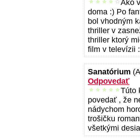
Ako v
príjemné čítanie
doma :) Po fant
bol vhodným ka
thriller v zas
thriller ktorý 
film v televízi
Sanatórium
(
Odpovedať
Túto 
vrelo odporúčam
povedať , že n
nádychom horo
trošičku roma
všetkými desia