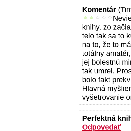
Komentár
(Ti
Nevie
neoslovila ma
knihy, zo začia
telo tak sa to
na to, že to má
totálny amatér
jej bolestnú m
tak umrel. Pro
bolo fakt prekv
Hlavná myšlien
vyšetrovanie o
Perfektná kn
Odpovedať