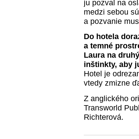
ju pozval na os
medzi sebou sú
a pozvanie musí
Do hotela dora
a temné prostr
Laura na druhý
inštinkty, aby j
Hotel je odreza
vtedy zmizne ďa
Z anglického or
Transworld Publ
Richterová.