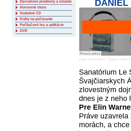
DANIEL 
Darčekové predmety a ostatné
Hovorené slovo
Hudobné CD
Knihy na počúvanie
Počítačové hry a aplikácie
DVD
Knihy, ktorými žijete
·
Čítanie z knihy
Sanatórium Le 
Švajčiarskych Ál
zlovestným dojm
dnes je z neho 
Pre Elin Warne
Práve uzavrela 
morách, a chce 