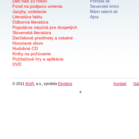
Deti nad 10 rokov
Priroda.sk
Fond na podporu umenia
Severské krimi
Jazyky, vzdelanie
Mám talent.sk
Literatúra faktu
Ajna
Odborná literatúra
Populárne náučná pre dospelých
Slovenská literatúra
Darčekové predmety a ostatné
Hovorené slovo
Hudobné CD
Knihy na počúvanie
Počítačové hry a aplikácie
DVD
© 2011
IKAR
, a.s., vyrobila
Etnetera
Kontakt
Ná
x