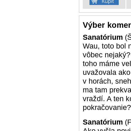
Výber komen
Sanatórium
(
Wau, toto bol n
vôbec nejaký?
toho máme veľa
uvažovala ako 
v horách, sneh
ma tam prekvap
vraždí. A ten 
pokračovanie
Sanatórium
(
Ako vyšla nov