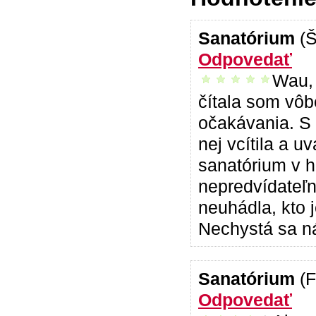
Sanatórium
(
Odpovedať
Wau, 
vrelo odporúčam
čítala som vôb
očakávania. S
nej vcítila a u
sanatórium v h
nepredvídateľn
neuhádla, kto j
Nechystá sa n
Sanatórium
(F
Odpovedať