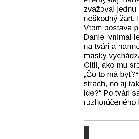
zvažoval jednu 
neškodný žart, l
Vtom postava pr
Daniel vnímal l
na tvári a harm
masky vychádza
Cítil, ako mu sr
„Čo to má byť?“
strach, no aj t
ide?“ Po tvári 
rozhorúčeného l