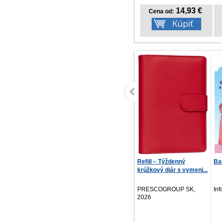
14,93 €
Cena od:
Refill – Týždenný
Barbie - modrý zošit
NO
krúžkový diár s vymeni...
Po
PRESCOGROUP SK,
Infoa, 2026
PR
2026
20