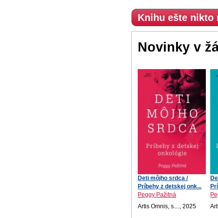
Knihu ešte nikto
Novinky v ž
Deti môjho srdca /
De
Príbehy z detskej onk...
Pr
Peggy Pažitná
Pe
Artis Omnis, s...., 2025
Art