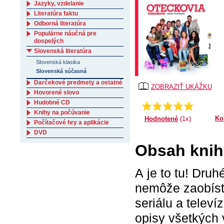
Jazyky, vzdelanie
Literatúra faktu
Odborná literatúra
Populárne náučná pre
dospelých
Slovenská literatúra
Slovenská klasika
Slovenská súčasná
Darčekové predmety a ostatné
ZOBRAZIŤ UKÁŽKU
Hovorené slovo
Hudobné CD
Priemer:
5.0
Knihy na počúvanie
Ko
Hodnotené
(1x)
Počítačové hry a aplikácie
DVD
Obsah knihy
A je to tu! Druh
nemôže zaobísť
seriálu a tele
opisy všetkých 