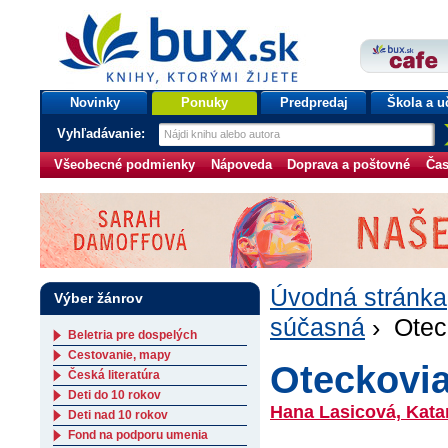
bux.sk
knihy, ktorými žijete
Úvodná stránka
Novinky
Ponuky
Predpredaj
Škola a u
Vyhľadávanie:
Všeobecné podmienky
Nápoveda
Doprava a poštovné
Čas
Úvodná stránka
Výber žánrov
súčasná
› Oteck
Beletria pre dospelých
Cestovanie, mapy
Oteckovia
Česká literatúra
Deti do 10 rokov
Hana Lasicová, Kata
Deti nad 10 rokov
Fond na podporu umenia