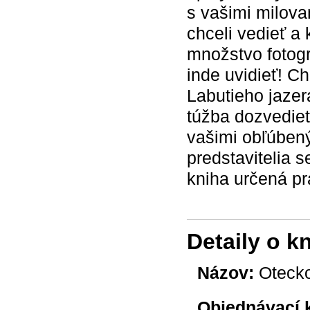
s vašimi milova
chceli vedieť a 
množstvo fotogr
inde uvidieť! C
Labutieho jaze
túžba dozvedieť
vašimi obľúben
predstavitelia 
kniha určená prá
Detaily o k
Názov:
Otecko
Objednávací 