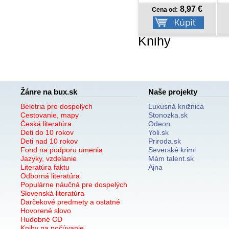
8,97 €
4,49 €
Cena od:
Cena od:
Knihy
Žánre na bux.sk
Naše projekty
Beletria pre dospelých
Luxusná knižnica
Cestovanie, mapy
Stonozka.sk
Česká literatúra
Odeon
Deti do 10 rokov
Yoli.sk
Deti nad 10 rokov
Priroda.sk
Fond na podporu umenia
Severské krimi
Jazyky, vzdelanie
Mám talent.sk
Literatúra faktu
Ajna
Odborná literatúra
Populárne náučná pre dospelých
Slovenská literatúra
Darčekové predmety a ostatné
Hovorené slovo
Hudobné CD
Knihy na počúvanie