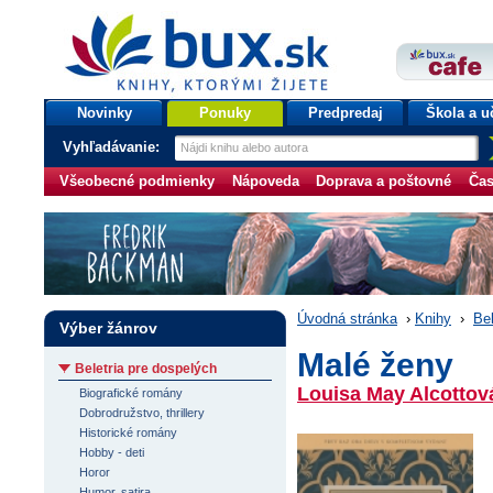
bux.sk
knihy, ktorými žijete
Úvodná stránka
Novinky
Ponuky
Predpredaj
Škola a u
Vyhľadávanie:
Všeobecné podmienky
Nápoveda
Doprava a poštovné
Čas
Úvodná stránka
›
Knihy
›
Bel
Výber žánrov
Malé ženy
Beletria pre dospelých
Louisa May Alcottov
Biografické romány
Dobrodružstvo, thrillery
Historické romány
Hobby - deti
Horor
Humor, satira