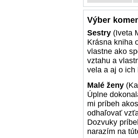
Výber komen
Sestry
(Iveta
Krásna kniha o
vlastne ako sp
vztahu a vlast
vela a aj o ich
Malé ženy
(Ka
Úplne dokonalá
mi príbeh akos
odhaľovať vzťa
Dozvuky príbeh
narazím na tú