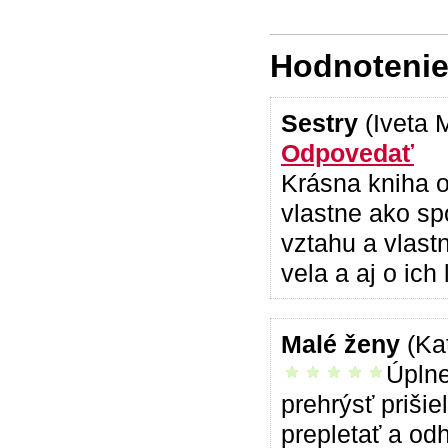
Hodnotenie 
Sestry
(Iveta 
Odpovedať
Krásna kniha o
vlastne ako sp
vztahu a vlast
vela a aj o ich
Malé ženy
(Ka
Úplne
vrelo odporúčam
prehrýsť prišie
prepletať a od