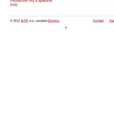
Počítačové hry a aplikácie
DVD
© 2011
IKAR
, a.s., vyrobila
Etnetera
Kontakt
Ná
x