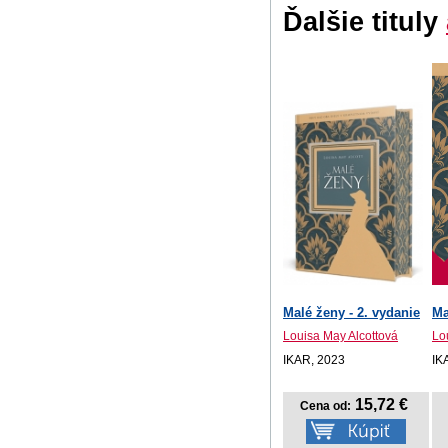
Ďalšie tituly
Malé ženy - 2. vydanie
Ma
Louisa May Alcottová
Lo
IKAR, 2023
IK
15,72 €
Cena od: