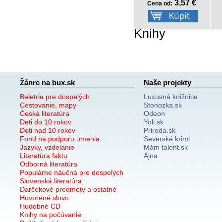
4,17 €
3,57 €
Cena od:
Cena od:
Knihy
Žánre na bux.sk
Naše projekty
Beletria pre dospelých
Luxusná knižnica
Cestovanie, mapy
Stonozka.sk
Česká literatúra
Odeon
Deti do 10 rokov
Yoli.sk
Deti nad 10 rokov
Priroda.sk
Fond na podporu umenia
Severské krimi
Jazyky, vzdelanie
Mám talent.sk
Literatúra faktu
Ajna
Odborná literatúra
Populárne náučná pre dospelých
Slovenská literatúra
Darčekové predmety a ostatné
Hovorené slovo
Hudobné CD
Knihy na počúvanie