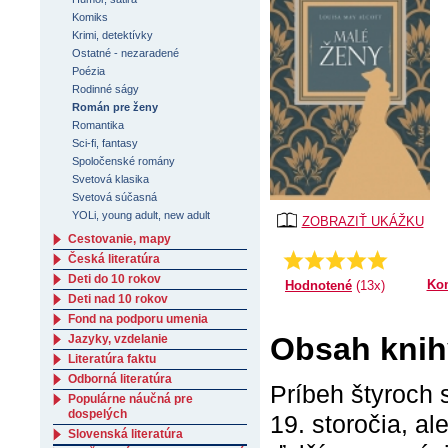
Komiks
Krimi, detektívky
Ostatné - nezaradené
Poézia
Rodinné ságy
Román pre ženy
Romantika
Sci-fi, fantasy
Spoločenské romány
Svetová klasika
Svetová súčasná
YOLi, young adult, new adult
ZOBRAZIŤ UKÁŽKU
Cestovanie, mapy
4.69230769230769
Priemer:
Česká literatúra
Deti do 10 rokov
Ko
Hodnotené
(13x)
Deti nad 10 rokov
Fond na podporu umenia
Obsah knih
Jazyky, vzdelanie
Literatúra faktu
Odborná literatúra
Príbeh štyroch s
Populárne náučná pre
dospelých
19. storočia, al
Slovenská literatúra