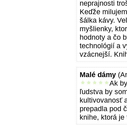
neprajnosti tr
Keďže milujem 
šálka kávy. Ve
myšlienky, kto
hodnoty a čo b
technológií a 
vzácnejší. Kni
Malé dámy
(A
Ak by
vrelo odporúčam
ľudstva by som
kultivovanosť 
prepadla pod č
knihe, ktorá j