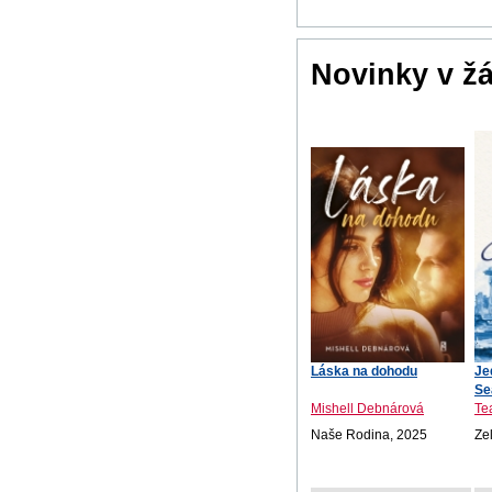
Novinky v ž
Láska na dohodu
Je
Se
Mishell Debnárová
Te
Naše Rodina, 2025
Ze