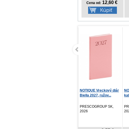
12,60 €
Cena od:
NOTIQUE Vreckový diár
NOTIQUE Vreckový diár
NO
Aprint Top 2027, t...
Biella 2027, ružov...
ka
12.
PRESCOGROUP SK,
PRESCOGROUP SK,
PR
2026
2026
20