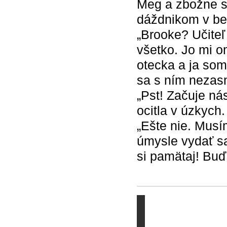
Meg a zbožne si 
dáždnikom v be
„Brooke? Učite
všetko. Jo mi o
otecka a ja som
sa s ním nezasn
„Pst! Začuje ná
ocitla v úzkych.
„Ešte nie. Musí
úmysle vydať sa
si pamätaj! Buď