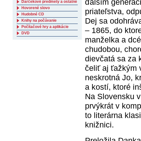
ďalším generáci
Darčekové predmety a ostatné
Hovorené slovo
priateľstva, odp
Hudobné CD
Dej sa odohráva
Knihy na počúvanie
Počítačové hry a aplikácie
– 1865, do ktor
DVD
manželka a dcé
chudobou, chor
dievčatá sa za
čeliť aj ťažký
neskrotná Jo, 
a kostí, ktoré in
Na Slovensku v
prvýkrát v komp
to literárna kla
knižnici.
Preložila Dank