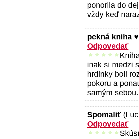
ponorila do de
vždy keď naraz
pekná kniha 
Odpovedať
Kniha
vrelo odporúčam
inak si medzi s
hrdinky boli ro
pokoru a ponau
samým sebou. 
Spomaliť
(Luc
Odpovedať
Skúsm
vrelo odporúčam