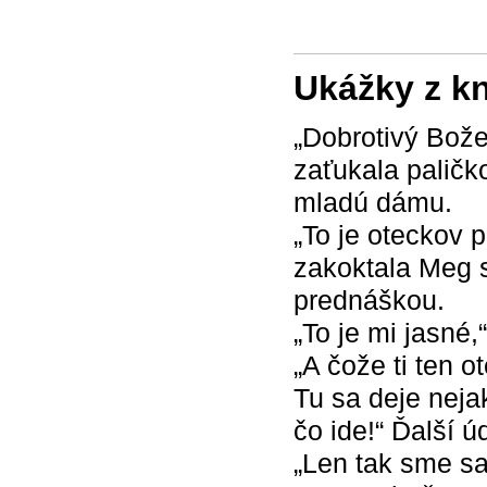
Ukážky z k
„Dobrotivý Bože
zaťukala paličk
mladú dámu.
„To je oteckov p
zakoktala Meg s
prednáškou.
„To je mi jasné,
„A čože ti ten o
Tu sa deje neja
čo ide!“ Ďalší ú
„Len tak sme sa