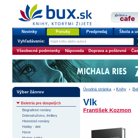
bux.sk
knihy, ktorými žijete
Úvodná stránka
Novinky
Ponuky
Predpredaj
Škola a u
Vyhľadávanie:
Všeobecné podmienky
Nápoveda
Doprava a poštovné
Čas
Úvodná stránka
›
Knihy
›
Bel
Výber žánrov
Vlk
Beletria pre dospelých
František Kozmon
Biografické romány
Dobrodružstvo, thrillery
Historické romány
Hobby - deti
Horor
Humor, satira