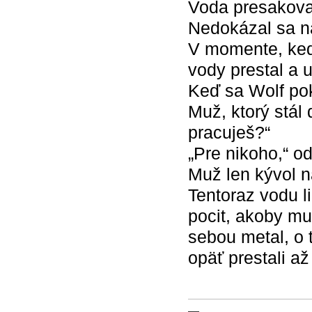
Voda presakoval
Nedokázal sa na
V momente, keď 
vody prestal a u
Keď sa Wolf pok
Muž, ktorý stál 
pracuješ?“
„Pre nikoho,“ o
Muž len kývol n
Tentoraz vodu l
pocit, akoby mu 
sebou metal, o t
opäť prestali až