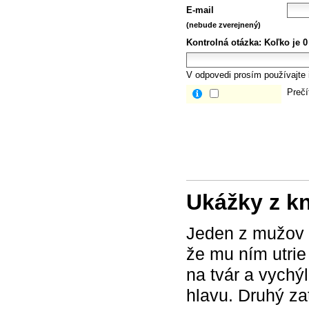
E-mail
(nebude zverejnený)
Kontrolná otázka:
Koľko je 0
V odpovedi prosím používajte i
Prečí
Ukážky z k
Jeden z mužov c
že mu ním utrie 
na tvár a vychý
hlavu. Druhý zat