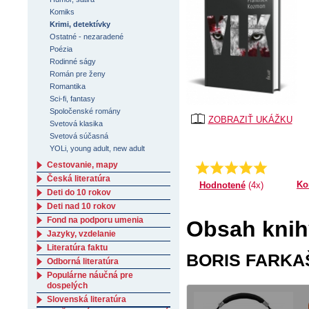
Komiks
Krimi, detektívky
Ostatné - nezaradené
Poézia
Rodinné ságy
Román pre ženy
Romantika
Sci-fi, fantasy
Spoločenské romány
ZOBRAZIŤ UKÁŽKU
Svetová klasika
Svetová súčasná
YOLi, young adult, new adult
Cestovanie, mapy
Priemer:
5.0
Česká literatúra
Ko
Hodnotené
(4x)
Deti do 10 rokov
Deti nad 10 rokov
Fond na podporu umenia
Obsah knih
Jazyky, vzdelanie
Literatúra faktu
BORIS FARKAŠ 
Odborná literatúra
Populárne náučná pre
dospelých
Slovenská literatúra