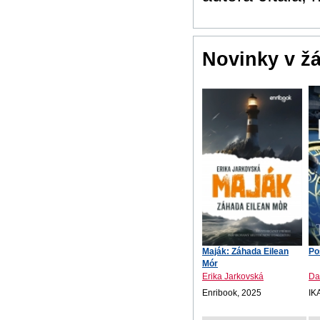
Novinky v ž
Maják: Záhada Eilean
Po
Mór
Erika Jarkovská
Da
Enribook, 2025
IK