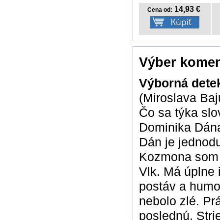
14,93 €
Cena od:
Výber komen
Výborná detek
(Miroslava Baj
Čo sa týka slo
Dominika Dána
Dán je jednodu
Kozmona som ur
Vlk. Má úplne 
postáv a humor
nebolo zlé. Pr
poslednú. Stri