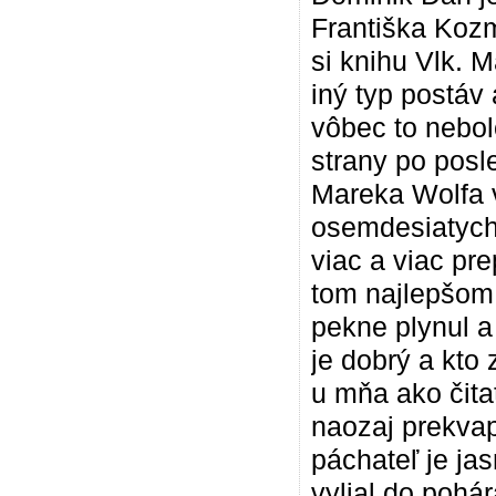
Františka Kozm
si knihu Vlk. M
iný typ postáv
vôbec to nebol
strany po posle
Mareka Wolfa v
osemdesiatych 
viac a viac pre
tom najlepšom,
pekne plynul a 
je dobrý a kto 
u mňa ako čita
naozaj prekvap
páchateľ je jas
vylial do pohár