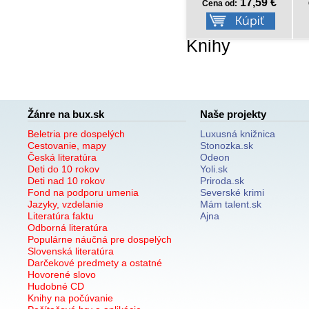
14,92 €
17,59 €
Cena od:
Cena od:
Knihy
Žánre na bux.sk
Naše projekty
Beletria pre dospelých
Luxusná knižnica
Cestovanie, mapy
Stonozka.sk
Česká literatúra
Odeon
Deti do 10 rokov
Yoli.sk
Deti nad 10 rokov
Priroda.sk
Fond na podporu umenia
Severské krimi
Jazyky, vzdelanie
Mám talent.sk
Literatúra faktu
Ajna
Odborná literatúra
Populárne náučná pre dospelých
Slovenská literatúra
Darčekové predmety a ostatné
Hovorené slovo
Hudobné CD
Knihy na počúvanie