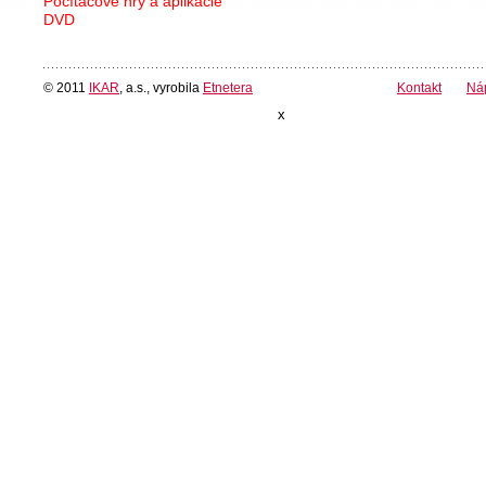
Počítačové hry a aplikácie
DVD
© 2011
IKAR
, a.s., vyrobila
Etnetera
Kontakt
Ná
x