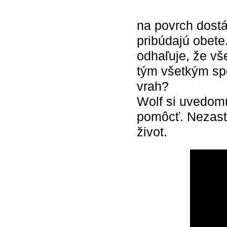
na povrch dost
pribúdajú obete
odhaľuje, že vš
tým všetkým spo
vrah?
Wolf si uvedomu
pomôcť. Nezast
život.