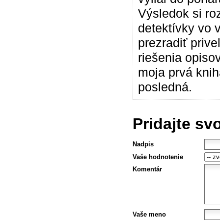
Výsledok si ro
detektívky vo 
prezradiť prive
riešenia opiso
moja prvá kniha
posledná.
Pridajte sv
Nadpis
Vaše hodnotenie
Komentár
Vaše meno