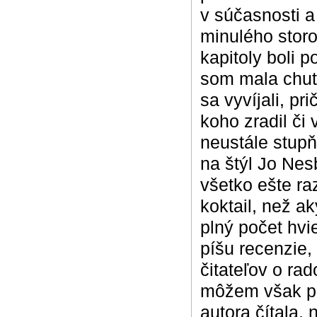
v súčasnosti a
minulého storoč
kapitoly boli 
som mala chuť 
sa vyvíjali, pr
koho zradil či
neustále stupň
na štýl Jo Nes
všetko ešte raz
koktail, než a
plný počet hvi
píšu recenzie,
čitateľov o ra
môžem však po
autora čítala, 