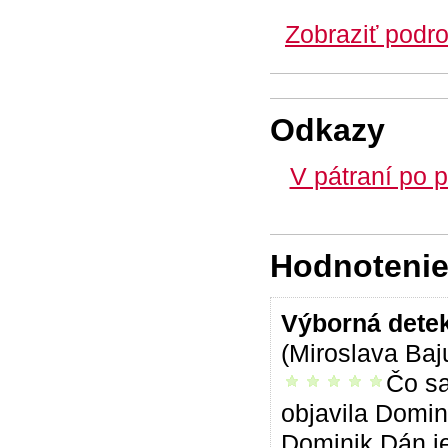
Zobraziť podro
Odkazy
V pátraní po 
Hodnotenie 
Výborná detekt
(Miroslava Baj
Čo sa
vrelo odporúčam
objavila Domin
Dominik Dán je