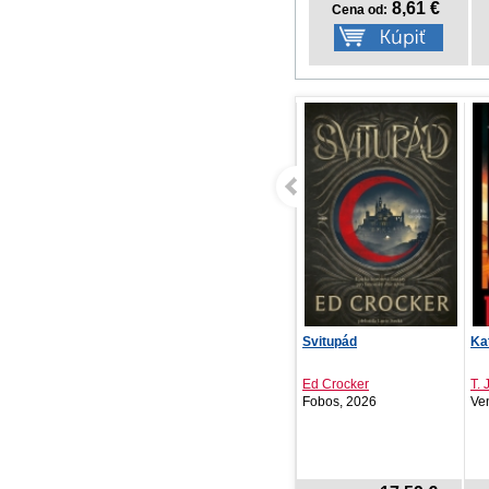
8,61 €
Cena od:
Pravá tvár lásky, Pravá
Svitupád
Ka
tvár šťastia
Emily D. Beňová
Ed Crocker
T.
BESTSELLER, 2026
Fobos, 2026
Ve