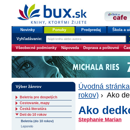
bux.sk
knihy, ktorými žijete
Úvodná stránka
Novinky
Ponuky
Predpredaj
Škola a u
Vyhľadávanie:
Všeobecné podmienky
Nápoveda
Doprava a poštovné
Čas
Úvodná stránka
Výber žánrov
rokov)
› Ako ded
Beletria pre dospelých
Cestovanie, mapy
Ako dedko
Česká literatúra
Deti do 10 rokov
Stephanie Marian
Beletria (do 10 rokov)
Leporelo