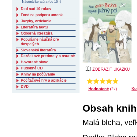
Náučná literatúra (do 10 r)
Deti nad 10 rokov
Fond na podporu umenia
Jazyky, vzdelanie
Literatúra faktu
Odborná literatúra
Populárne náučná pre
dospelých
Slovenská literatúra
Darčekové predmety a ostatné
Hovorené slovo
Hudobné CD
ZOBRAZIŤ UKÁŽKU
Knihy na počúvanie
Počítačové hry a aplikácie
Priemer:
5.0
DVD
Ko
Hodnotené
(2x)
Obsah knihy
Malá blcha, veľ