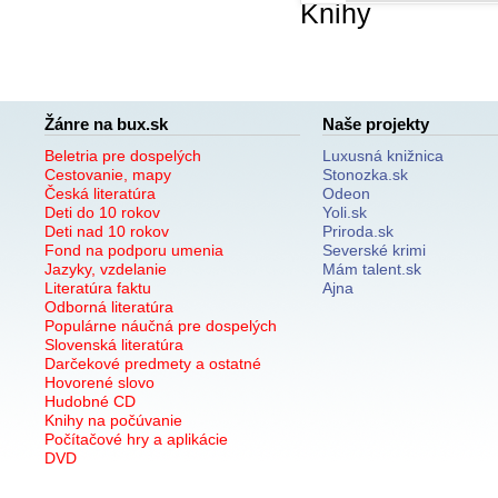
Knihy
Žánre na bux.sk
Naše projekty
Beletria pre dospelých
Luxusná knižnica
Cestovanie, mapy
Stonozka.sk
Česká literatúra
Odeon
Deti do 10 rokov
Yoli.sk
Deti nad 10 rokov
Priroda.sk
Fond na podporu umenia
Severské krimi
Jazyky, vzdelanie
Mám talent.sk
Literatúra faktu
Ajna
Odborná literatúra
Populárne náučná pre dospelých
Slovenská literatúra
Darčekové predmety a ostatné
Hovorené slovo
Hudobné CD
Knihy na počúvanie
Počítačové hry a aplikácie
DVD