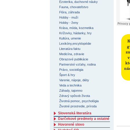
Ezoterika, duchovné náuky
Fauna, chovateľstvo
Flóra, záhrada
Hobby - muži
Hobby - ženy
Krása, móda, kozmetika
Krížovky, hádanky, hry
Kultúra, umenie
Lexikóny,encyklopédie
Literatúra faktu
Medicína, zdravie
Obrazové publikácie
Partnerské vzťahy, rodina
Právo, sociológia
Šport & hry
Varenie, nápoje, diéty
Veda a technika
Záhady, tajomno
Zdravý spôsob života
Životná pomoc, psychológia
Životné prostredie, príroda
Slovenská literatúra
Darčekové predmety a ostatné
Hovorené slovo