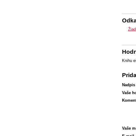
Odk
Žiad
Hodn
Knihu e
Prid
Nadpis
Vaše h
Koment
Vaše m