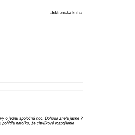
Elektronická kniha
ivy o jednu spoločnú noc. Dohoda znela jasne ?
k pohltila natoľko, že chvíľkové rozptýlenie