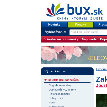
bux.sk
knihy, ktorými žijete
Úvodná stránka
Novinky
Ponuky
Predp
Vyhľadávanie:
Všeobecné podmienky
Nápoveda
Dopr
Úvodná 
Výber žánrov
Za
Beletria pre dospelých
Jodi 
Biografické romány
Dobrodružstvo, thrillery
Historické romány
Hobby - deti
Horor
Humor, satira