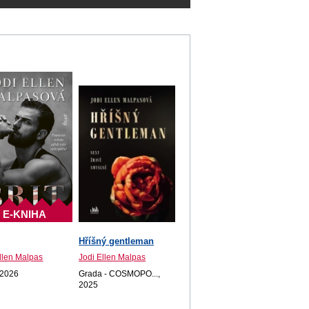
E-KNIHA
Hříšný gentleman
llen Malpas
Jodi Ellen Malpas
 2026
Grada - COSMOPO...,
2025