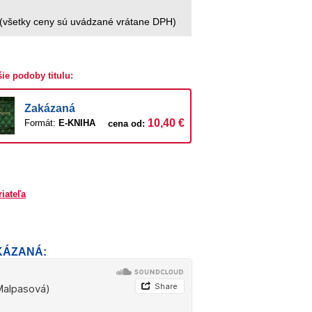
(všetky ceny sú uvádzané vrátane DPH)
šie podoby titulu:
Zakázaná
10,40 €
Formát:
E-KNIHA
cena od:
riateľa
AKÁZANÁ: