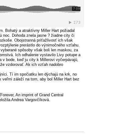
. Bohatý a atraktívny Miller Hart požiadal
ú noc. Dohoda znela jasne ? žiadne city či
rozkoše. Obojstranná príťažlivosť ich však
 rozptýlenie prerástlo do výnimočného vzťahu.
a vyberané spôsoby však boli len maskou, za
jomstvá. Ich odhalenie vystavilo Livy potupe a
 v bode, keď ju city k Millerovi vyčerpávajú,
áže vzdorovať. Ak ich vzťah nadobro
níci. Tí im spočiatku len dýchajú na krk, no
 veľmi záleží na tom, aby bol Miller Hart bez
(Forever, An imprint of Grand Central
eložila Andrea Vargovčíková.