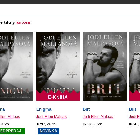
e tituly
autora
:
E-KNIHA
ma
Enigma
Brit
Brit
Ellen Malpas
Jodi Ellen Malpas
Jodi Ellen Malpas
Jodi E
 2026
IKAR, 2026
IKAR, 2026
IKAR,
REDPREDAJ
NOVINKA