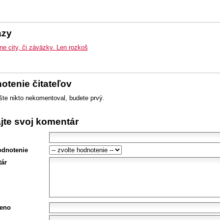
azy
ne city, či záväzky. Len rozkoš
otenie čitateľov
šte nikto nekomentoval, budete prvý.
ajte svoj komentár
odnotenie
ár
eno