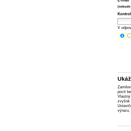
E-mail
(nebude 
Kontrol
V odpov
Ukáž
Zamilov
pocit b
Vlastný
zvyšok 
Ustavič
výrazu,