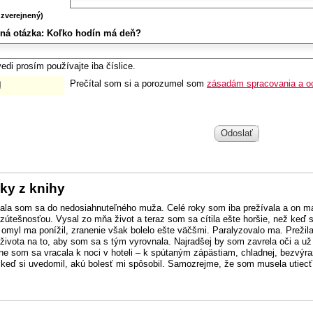
zverejnený)
ná otázka:
Koľko hodín má deň?
edi prosím používajte iba číslice.
Prečítal som si a porozumel som
zásadám spracovania a o
Odoslať
ky z knihy
ala som sa do nedosiahnuteľného muža. Celé roky som iba prežívala a on ma 
ezútešnosťou. Vysal zo mňa život a teraz som sa cítila ešte horšie, než keď s
 omyl ma ponížil, zranenie však bolelo ešte väčšmi. Paralyzovalo ma. Prežil
života na to, aby som sa s tým vyrovnala. Najradšej by som zavrela oči a už 
ne som sa vracala k noci v hoteli – k spútaným zápästiam, chladnej, bezvýra
 keď si uvedomil, akú bolesť mi spôsobil. Samozrejme, že som musela utiecť