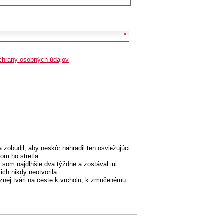
chrany osobných údajov
zobudil, aby neskôr nahradil ten osviežujúci
om ho stretla.
a som najdlhšie dva týždne a zostával mi
ich nikdy neotvorila.
znej tvári na ceste k vrcholu, k zmučenému
.