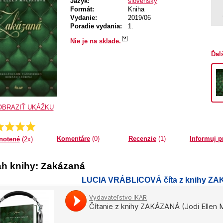
Jazyk:
slovenský
Formát:
Kniha
Vydanie:
2019/06
Poradie vydania:
1.
Nie je na sklade.
Ďal
OBRAZIŤ UKÁŽKU
Priemer:
5.0
Komentáre
(0)
Recenzie
(1)
Informuj p
notené
(2x)
h knihy: Zakázaná
LUCIA VRÁBLICOVÁ číta z knihy Z