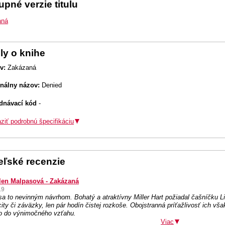
pné verzie titulu
aná
ly o knihe
v:
Zakázaná
inálny názov:
Denied
dnávací kód
-
ziť podrobnú špecifikáciu
teľské recenzie
len Malpasová - Zakázaná
19
sa to nevinným návrhom. Bohatý a atraktívny Miller Hart požiadal čašníčku L
ity či záväzky, len pár hodín čistej rozkoše. Obojstranná príťažlivosť ich vša
lo do výnimočného vzťahu.
Viac