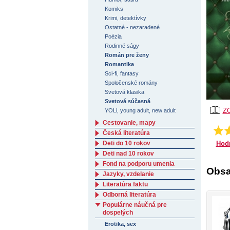
Komiks
Krimi, detektívky
Ostatné - nezaradené
Poézia
Rodinné ságy
Román pre ženy
Romantika
Sci-fi, fantasy
Spoločenské romány
Svetová klasika
Svetová súčasná
Z
YOLi, young adult, new adult
Cestovanie, mapy
Česká literatúra
Hod
Deti do 10 rokov
Deti nad 10 rokov
Fond na podporu umenia
Obsa
Jazyky, vzdelanie
Literatúra faktu
Odborná literatúra
Populárne náučná pre
dospelých
Erotika, sex