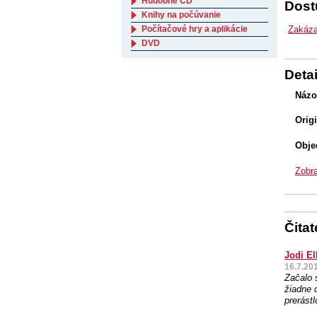
Hudobné CD
Dostu
Knihy na počúvanie
Zakáz
Počítačové hry a aplikácie
DVD
Detai
Názo
Orig
Obje
Zobra
Čita
Jodi El
16.7.20
Začalo 
žiadne c
prerást