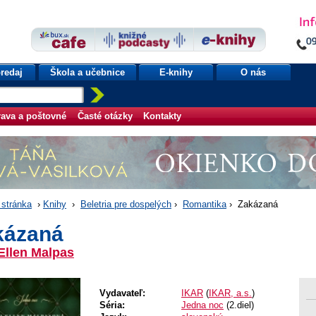
redaj
Škola a učebnice
E-knihy
O nás
ava a poštovné
Časté otázky
Kontakty
stránka
›
Knihy
›
Beletria pre dospelých
›
Romantika
› Zakázaná
kázaná
Ellen Malpas
Vydavateľ:
IKAR
(
IKAR, a.s.
)
Séria:
Jedna noc
(2.diel)