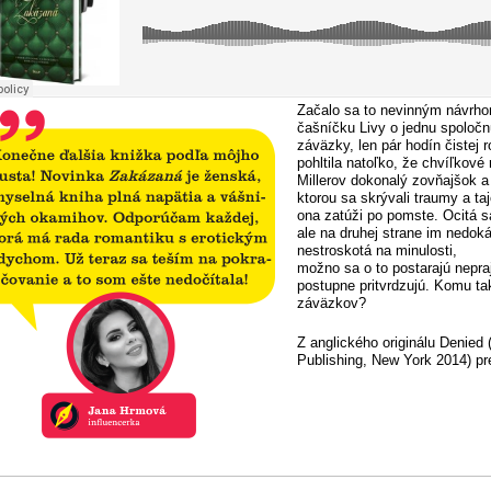
Začalo sa to nevinným návrhom
čašníčku Livy o jednu spoločn
záväzky, len pár hodín čistej 
pohltila natoľko, že chvíľkové
Millerov dokonalý zovňajšok 
ktorou sa skrývali traumy a ta
ona zatúži po pomste. Ocitá sa
ale na druhej strane im nedok
nestroskotá na minulosti,
možno sa o to postarajú nepraj
postupne pritvrdzujú. Komu tak
záväzkov?
Z anglického originálu Denied 
Publishing, New York 2014) pr