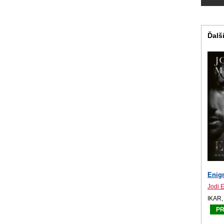
Ďalši
Enig
Jodi 
IKAR,
P