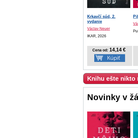
Krkavčí súd, 2.
Pi
vydanie
Vá
Václav Neuer
Pu
IKAR, 2026
14,14 €
Cena od:
Knihu ešte nikto
Novinky v ž