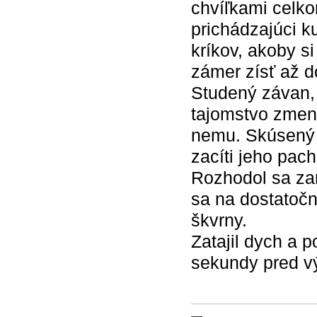
chvíľkami celko
prichádzajúci k
kríkov, akoby s
zámer zísť až d
Studený závan, 
tajomstvo zmeny
nemu. Skúsený 
zacíti jeho pac
Rozhodol sa zar
sa na dostatočn
škvrny.
Zatajil dych a p
sekundy pred vý