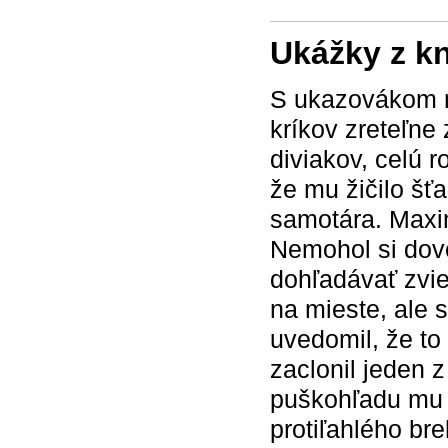
Ukážky z k
S ukazovákom n
kríkov zreteľne
diviakov, celú r
že mu žičilo šť
samotára. Maxim
Nemohol si dovo
dohľadávať zvie
na mieste, ale 
uvedomil, že t
zaclonil jeden 
puškohľadu mu 
protiľahlého bre