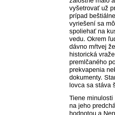
žalostne málo a
vyšetrovať už 
prípad beštiáln
vyriešení sa mô
spoliehať na ku
vedu. Okrem ľud
dávno mŕtvej žen
historická vraž
premlčaného po
prekvapenia nek
dokumenty. Sta
lovca sa stáva 
Tiene minulosti
na jeho predchá
hodnotou a Nen