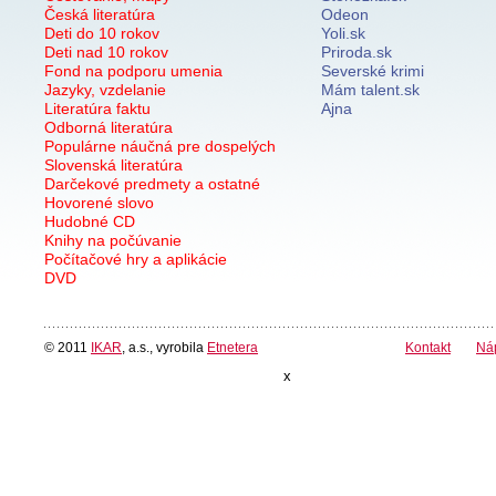
Česká literatúra
Odeon
Deti do 10 rokov
Yoli.sk
Deti nad 10 rokov
Priroda.sk
Fond na podporu umenia
Severské krimi
Jazyky, vzdelanie
Mám talent.sk
Literatúra faktu
Ajna
Odborná literatúra
Populárne náučná pre dospelých
Slovenská literatúra
Darčekové predmety a ostatné
Hovorené slovo
Hudobné CD
Knihy na počúvanie
Počítačové hry a aplikácie
DVD
© 2011
IKAR
, a.s., vyrobila
Etnetera
Kontakt
Ná
x