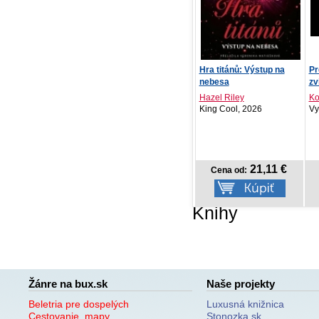
Lakestone: Srdce
Hra titánů: Výstup na
Prd
temnoty
nebesa
zv
Sarah Rivens
Hazel Riley
Kol
Red, 2026
King Cool, 2026
Vyd
NOVINKA
21,11 €
21,11 €
Cena od:
Cena od:
Knihy
Žánre na bux.sk
Naše projekty
Beletria pre dospelých
Luxusná knižnica
Cestovanie, mapy
Stonozka.sk