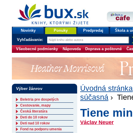
bux.sk
knihy, ktorými žijete
Úvodná stránka
Novinky
Ponuky
Predpredaj
Škola a u
Vyhľadávanie:
Všeobecné podmienky
Nápoveda
Doprava a poštovné
Čas
Úvodná stránka
Výber žánrov
súčasná
› Tiene
Beletria pre dospelých
Cestovanie, mapy
Tiene min
Česká literatúra
Deti do 10 rokov
Václav Neuer
Deti nad 10 rokov
Fond na podporu umenia