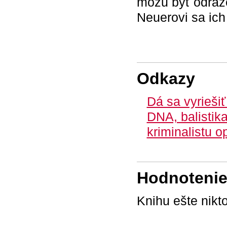
môžu byť odraze
Neuerovi sa ich 
Odkazy
Dá sa vyrieši
DNA, balistika
kriminalistu o
Hodnotenie 
Knihu ešte nikt