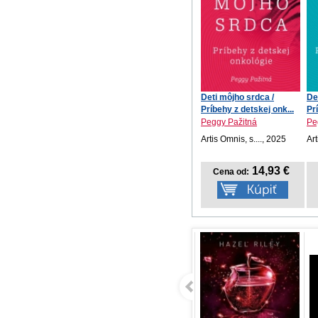
Deti môjho srdca /
De
Príbehy z detskej onk...
Pr
Peggy Pažitná
Pe
Artis Omnis, s...., 2025
Art
14,93 €
Cena od: