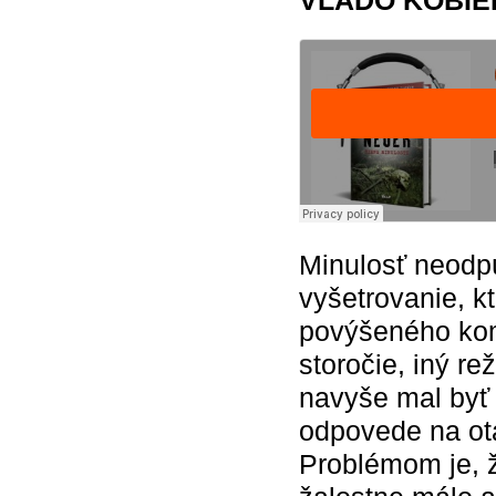
VLADO KOBIELS
Minulosť neodp
vyšetrovanie, k
povýšeného kom
storočie, iný re
navyše mal byť 
odpovede na otá
Problémom je, ž