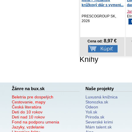
krúžkový diár s vymeni...
da
Mila G. Podhorská
Ja
Signis, 2026
PRESCOGROUP SK,
Eli
2026
13,12 €
8,97 €
Cena od:
Cena od:
Knihy
Žánre na bux.sk
Naše projekty
Beletria pre dospelých
Luxusná knižnica
Cestovanie, mapy
Stonozka.sk
Česká literatúra
Odeon
Deti do 10 rokov
Yoli.sk
Deti nad 10 rokov
Priroda.sk
Fond na podporu umenia
Severské krimi
Jazyky, vzdelanie
Mám talent.sk
Literatúra faktu
Ajna