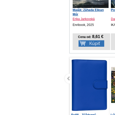
Maják: Záhada Eilean
Po
Mór
Erika Jarkovská
Da
Enribook, 2025
IK
8,61 €
Cena od:
Paraarchum
Refill – Týždenný
Lú