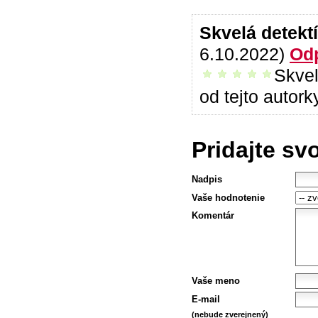
Skvelá detekt
6.10.2022)
Od
Skvel
vrelo odporúčam
od tejto autork
Pridajte sv
Nadpis
Vaše hodnotenie
Komentár
Vaše meno
E-mail
(nebude zverejnený)