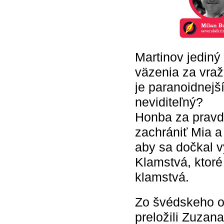
Martinov jediný 
väzenia za vra
je paranoidnejš
neviditeľný?
Honba za pravd
zachrániť Mia a
aby sa dočkal 
Klamstvá, ktor
klamstvá.
Zo švédskeho or
preložili Zuzan