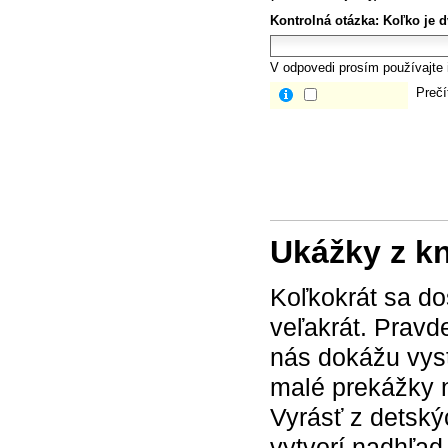
Kontrolná otázka:
Koľko je d
V odpovedi prosím používajte i
Prečí
Ukážky z k
Koľkokrát sa do
veľakrát. Pravd
nás dokážu vyst
malé prekážky ne
Vyrásť z detskýc
vytvorí nadhľad.