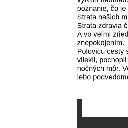
poznanie, čo je
Strata našich m
Strata zdravia č
A vo veľmi zrie
znepokojením.
Polovicu cesty 
vliekli, pochop
nočných môr. Ve
lebo podvedome