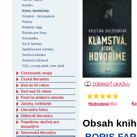
Komiks
Krimi, detektívky
Ostatné - nezaradené
Poézia
Rodinné ságy
Román pre ženy
Romantika
Sci-fi, fantasy
Spoločenské romány
Svetová klasika
Svetová súčasná
YOLi, young adult, new adult
Cestovanie, mapy
Česká literatúra
ZOBRAZIŤ UKÁŽKU
Deti do 10 rokov
Deti nad 10 rokov
Priemer:
5.0
Fond na podporu umenia
Ko
Hodnotené
(6x)
Jazyky, vzdelanie
Literatúra faktu
Odborná literatúra
Obsah knih
Populárne náučná pre
dospelých
Slovenská literatúra
BORIS FAR