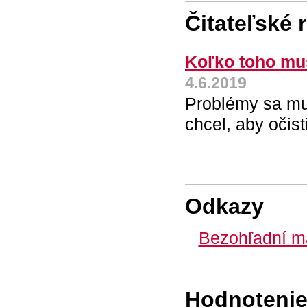
Čitateľské 
Koľko toho mus
4.6.2019
Problémy sa mu 
chcel, aby očis
Odkazy
Bezohľadní ma
Hodnotenie 