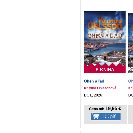
E-KNIHA
Oheň a ľad
Oh
Kristina Ohlssonová
Kr
DOT., 2026
DO
19,95 €
Cena od: