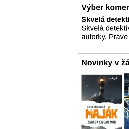
Výber komen
Skvelá detek
Skvelá detekt
autorky. Práve
Novinky v ž