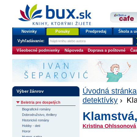
bux.sk
knihy, ktorými žijete
Úvodná stránka
Novinky
Ponuky
Predpredaj
Škola a u
Vyhľadávanie:
Všeobecné podmienky
Nápoveda
Doprava a poštovné
Čas
Úvodná stránka
Výber žánrov
detektívky
› Kla
Beletria pre dospelých
Biografické romány
Klamstvá,
Dobrodružstvo, thrillery
Historické romány
Kristina Ohlssonová
Hobby - deti
Horor
Humor, satira