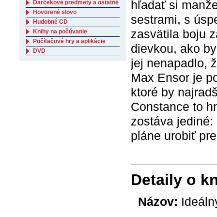
hľadať si manže
Darčekové predmety a ostatné
Hovorené slovo
sestrami, s úsp
Hudobné CD
zasvätila boju 
Knihy na počúvanie
Počítačové hry a aplikácie
dievkou, ako b
DVD
jej nenapadlo, 
Max Ensor je po
ktoré by najradš
Constance to hn
zostáva jediné
pláne urobiť pre
Detaily o k
Názov:
Ideáln