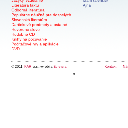
Jazyky, vzdelanie
Mám talent.sk
Literatúra faktu
Ajna
Odborná literatúra
Populárne náučná pre dospelých
Slovenská literatúra
Darčekové predmety a ostatné
Hovorené slovo
Hudobné CD
Knihy na počúvanie
Počítačové hry a aplikácie
DVD
© 2011
IKAR
, a.s., vyrobila
Etnetera
Kontakt
Ná
x