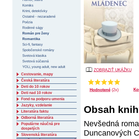
Komiks
Krimi, detektívky
Ostatné - nezaradené
Poézia
Rodinné ságy
Román pre ženy
Romantika
Sci-fi, fantasy
Spoločenské romány
Svetová klasika
Svetová súčasná
YOLi, young adult, new adult
ZOBRAZIŤ UKÁŽKU
Cestovanie, mapy
Česká literatúra
Priemer:
5.0
Deti do 10 rokov
Ko
Hodnotené
(2x)
Deti nad 10 rokov
Fond na podporu umenia
Jazyky, vzdelanie
Obsah knih
Literatúra faktu
Odborná literatúra
Nevšedná roman
Populárne náučná pre
dospelých
Duncanových Con
Slovenská literatúra