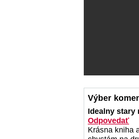
Výber komen
Idealny star
Odpovedať
Krásna kniha a
chystám na dr