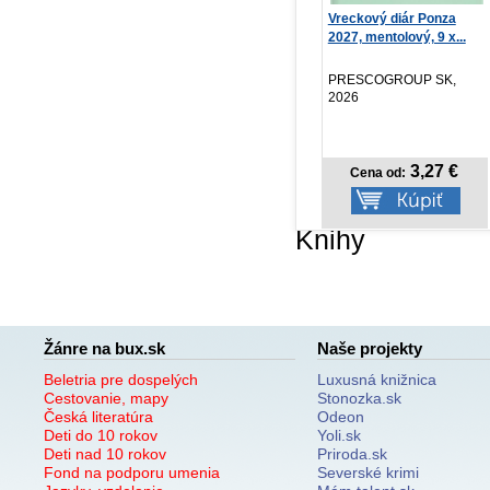
NOTIQUE Vreckový diár
Vreckový diár Ponza
Ča
Biella 2027, ružov...
2027, mentolový, 9 x...
Hen
PRESCOGROUP SK,
PRESCOGROUP SK,
CB
2026
2026
3,57 €
3,27 €
Cena od:
Cena od:
Knihy
Žánre na bux.sk
Naše projekty
Beletria pre dospelých
Luxusná knižnica
Cestovanie, mapy
Stonozka.sk
Česká literatúra
Odeon
Deti do 10 rokov
Yoli.sk
Deti nad 10 rokov
Priroda.sk
Fond na podporu umenia
Severské krimi