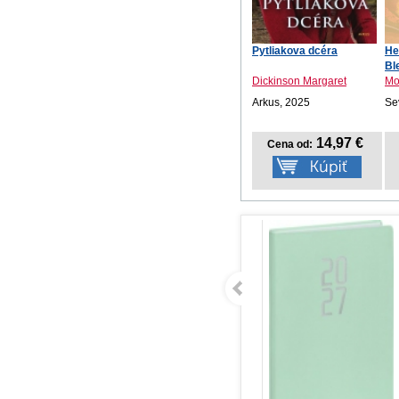
Pytliakova dcéra
He
Bl
Dickinson Margaret
Mo
Arkus, 2025
Se
14,97 €
Cena od: