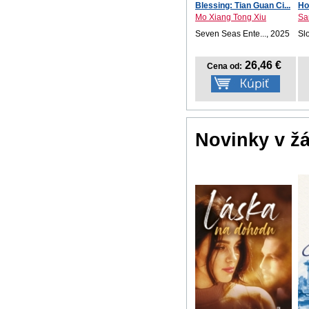
Blessing: Tian Guan Ci...
Ho
Mo Xiang Tong Xiu
Sa
Seven Seas Ente..., 2025
Sl
26,46 €
Cena od:
Novinky v ž