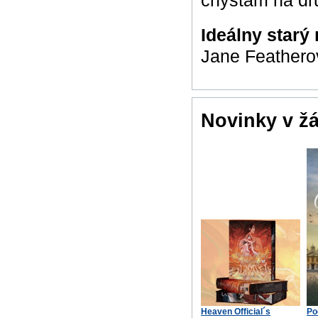
Ideálny star
Jane Feathero
Novinky v ž
Heaven Official´s
Po