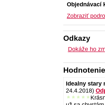
Objednávací 
Zobraziť podro
Odkazy
Dokáže ho zm
Hodnotenie 
Idealny stary
24.4.2018)
Od
Krásn
vrelo odporúčam
už sa chystám