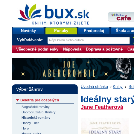
bux.sk
knihy, ktorými žijete
Úvodná stránka
Novinky
Ponuky
Predpredaj
Škola a u
Vyhľadávanie:
Všeobecné podmienky
Nápoveda
Doprava a poštovné
Čas
Úvodná stránka
›
Knihy
›
Bel
Výber žánrov
Ideálny sta
Beletria pre dospelých
Jane Featherová
Biografické romány
Dobrodružstvo, thrillery
Historické romány
Hobby - deti
Horor
Humor, satira