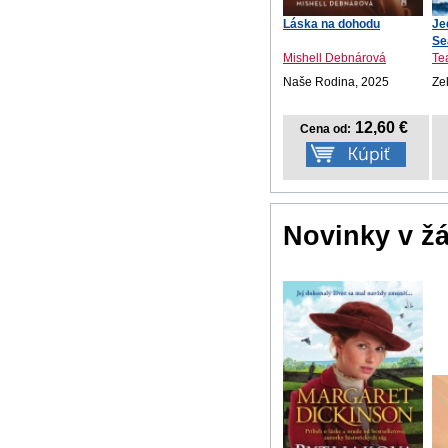
Láska na dohodu
Je
Se
Mishell Debnárová
Te
Naše Rodina, 2025
Ze
12,60 €
Cena od:
Novinky v ž