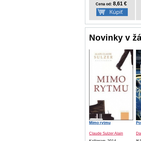
8,61 €
Cena od:
Novinky v ž
Mimo rytmu
Po
Claude Sulzer Alain
Da
Kalligram, 2014
IK