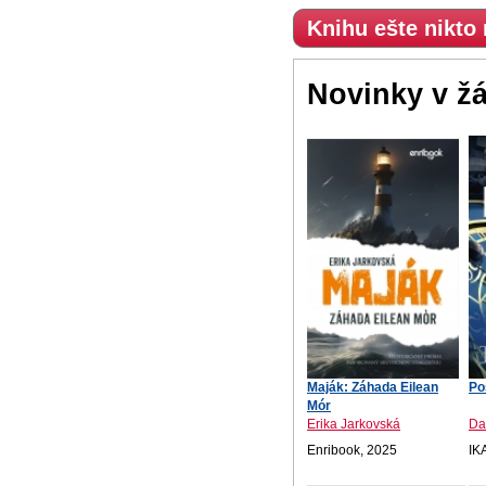
Knihu ešte nikto
Novinky v ž
Maják: Záhada Eilean
Po
Mór
Erika Jarkovská
Da
Enribook, 2025
IK