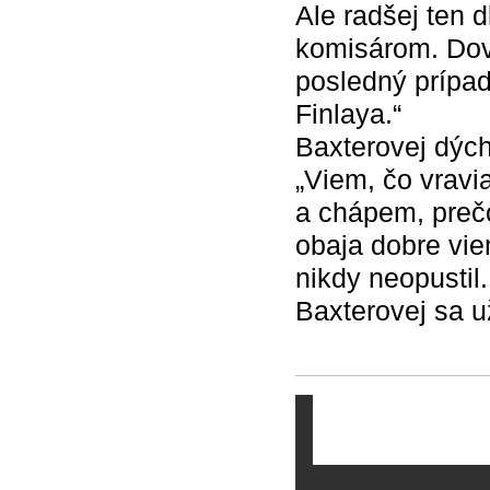
Ale radšej ten d
komisárom. Dovo
posledný prípad 
Finlaya.“
Baxterovej dých
„Viem, čo vravi
a chápem, prečo
obaja dobre vie
nikdy neopustil.
Baxterovej sa už