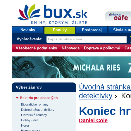
bux.sk
knihy, ktorými žijete
Úvodná stránka
Novinky
Ponuky
Predpredaj
Škola a u
Vyhľadávanie:
Všeobecné podmienky
Nápoveda
Doprava a poštovné
Čas
Úvodná stránka
Výber žánrov
detektívky
› Kon
Beletria pre dospelých
Biografické romány
Koniec hr
Dobrodružstvo, thrillery
Historické romány
Daniel Cole
Hobby - deti
Horor
Humor, satira