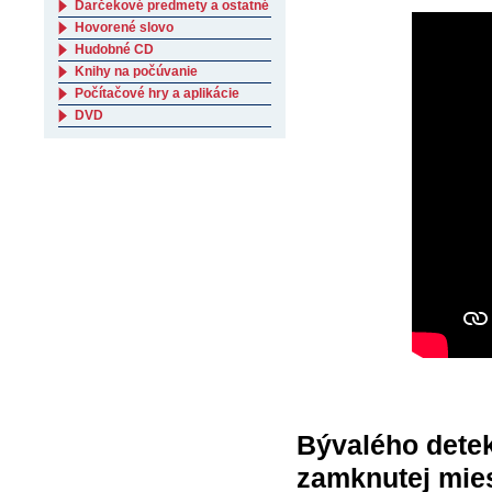
Darčekové predmety a ostatné
Hovorené slovo
Hudobné CD
Knihy na počúvanie
Počítačové hry a aplikácie
DVD
Bývalého detek
zamknutej mies