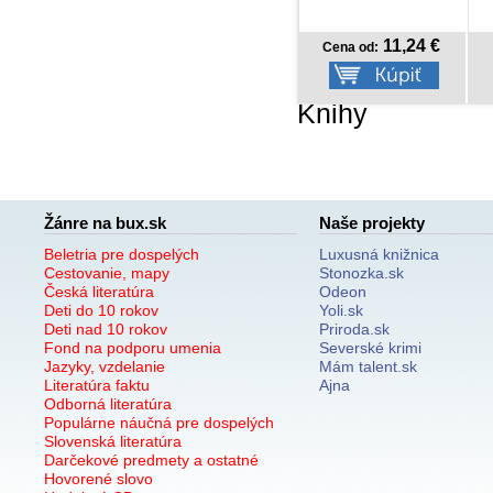
8,92 €
11,24 €
Cena od:
Cena od:
Knihy
Žánre na bux.sk
Naše projekty
Beletria pre dospelých
Luxusná knižnica
Cestovanie, mapy
Stonozka.sk
Česká literatúra
Odeon
Deti do 10 rokov
Yoli.sk
Deti nad 10 rokov
Priroda.sk
Fond na podporu umenia
Severské krimi
Jazyky, vzdelanie
Mám talent.sk
Literatúra faktu
Ajna
Odborná literatúra
Populárne náučná pre dospelých
Slovenská literatúra
Darčekové predmety a ostatné
Hovorené slovo