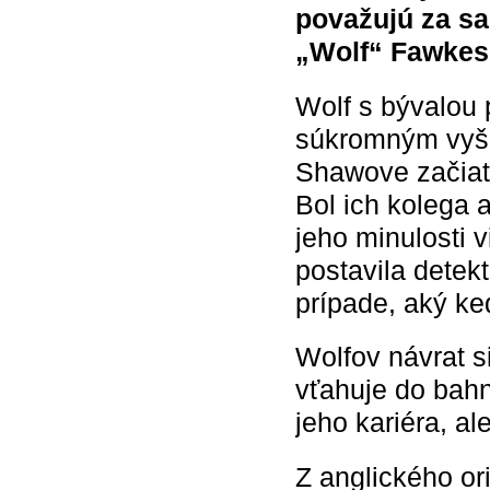
považujú za sa
„Wolf“ Fawkes s
Wolf s bývalou 
súkromným vyš
Shawove začiatk
Bol ich kolega 
jeho minulosti 
postavila detek
prípade, aký ke
Wolfov návrat s
vťahuje do bahn
jeho kariéra, al
Z anglického or