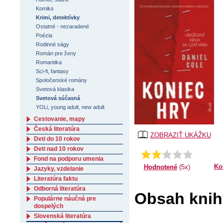
Komiks
Krimi, detektívky
Ostatné - nezaradené
Poézia
Rodinné ságy
Román pre ženy
Romantika
Sci-fi, fantasy
Spoločenské romány
Svetová klasika
Svetová súčasná
YOLi, young adult, new adult
Cestovanie, mapy
Česká literatúra
ZOBRAZIŤ UKÁŽKU
Deti do 10 rokov
Deti nad 10 rokov
Priemer:
2.4
Fond na podporu umenia
Ko
Hodnotené
(5x)
Jazyky, vzdelanie
Literatúra faktu
Odborná literatúra
Obsah knih
Populárne náučná pre
dospelých
Slovenská literatúra