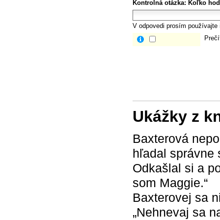
Kontrolná otázka:
Koľko hod
V odpovedi prosím používajte i
Prečí
Ukážky z k
Baxterová nepoh
hľadal správne 
Odkašlal si a p
som Maggie.“
Baxterovej sa n
„Nehnevaj sa na 