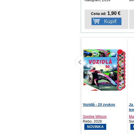
1,90 €
Cena od:
Zloduška 6: Slávna
Vozidlá - 20 zvukov
Ja
čarodejnica
le
Susanna Isern, Laura...
Sophie Wilson
Ma
Stonožka, 2026
Rebo, 2026
Sv
NOVINKA
NOVINKA