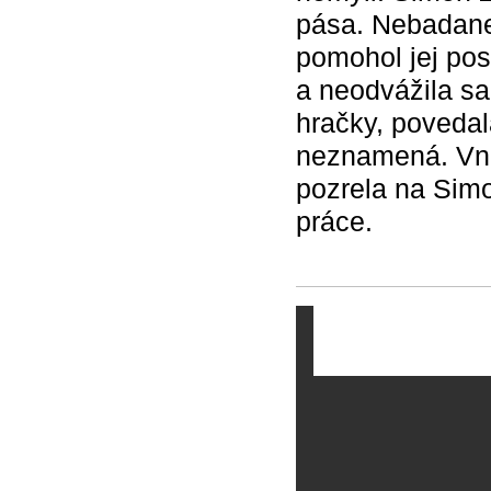
pása. Nebadane 
pomohol jej pos
a neodvážila sa
hračky, povedala
neznamená. Vnú
pozrela na Simon
práce.