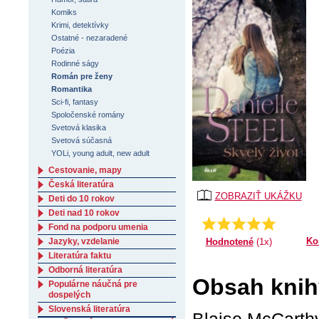
Komiks
Krimi, detektívky
Ostatné - nezaradené
Poézia
Rodinné ságy
Román pre ženy
Romantika
Sci-fi, fantasy
Spoločenské romány
Svetová klasika
Svetová súčasná
YOLi, young adult, new adult
Cestovanie, mapy
Česká literatúra
ZOBRAZIŤ UKÁŽKU
Deti do 10 rokov
Deti nad 10 rokov
Priemer:
5.0
Fond na podporu umenia
Ko
Hodnotené
(1x)
Jazyky, vzdelanie
Literatúra faktu
Odborná literatúra
Obsah knihy
Populárne náučná pre
dospelých
Slovenská literatúra