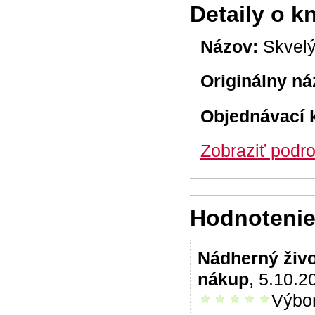
Detaily o k
Názov:
Skvelý
Originálny ná
Objednávací 
Zobraziť podro
Hodnotenie 
Nádherný živo
nákup
, 5.10.2
Výbor
vrelo odporúčam