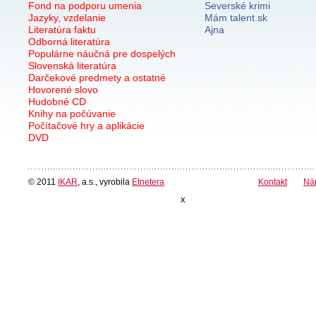
Fond na podporu umenia
Severské krimi
Jazyky, vzdelanie
Mám talent.sk
Literatúra faktu
Ajna
Odborná literatúra
Populárne náučná pre dospelých
Slovenská literatúra
Darčekové predmety a ostatné
Hovorené slovo
Hudobné CD
Knihy na počúvanie
Počítačové hry a aplikácie
DVD
© 2011
IKAR
, a.s., vyrobila
Etnetera
Kontakt
Ná
x