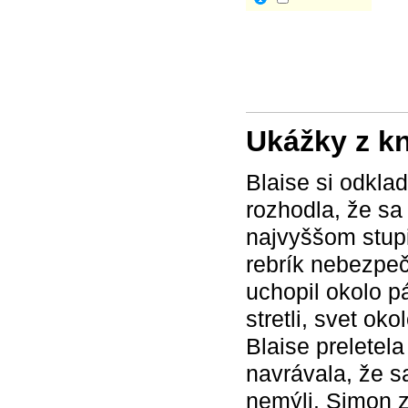
Ukážky z k
Blaise si odkla
rozhodla, že sa 
najvyššom stupi
rebrík nebezpeč
uchopil okolo p
stretli, svet ok
Blaise preletela
navrávala, že sa
nemýli. Simon z