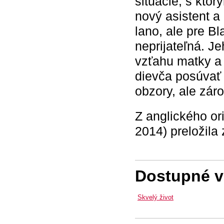
situácie, s kto
nový asistent a
lano, ale pre B
neprijateľná. J
vzťahu matky a
dievča posúvať
obzory, ale zár
Z anglického or
2014) preložila
Dostupné ve
Skvelý život