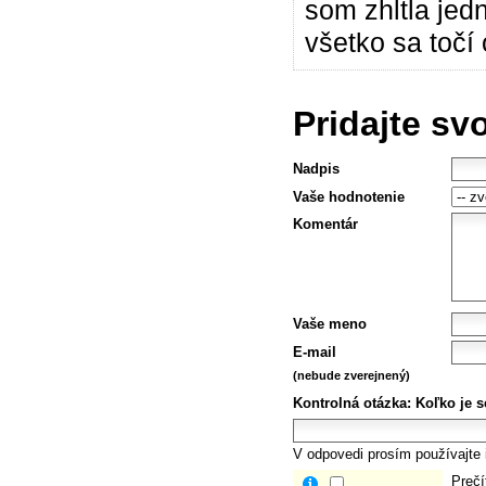
som zhltla jed
všetko sa točí 
Pridajte sv
Nadpis
Vaše hodnotenie
Komentár
Vaše meno
E-mail
(nebude zverejnený)
Kontrolná otázka:
Koľko je s
V odpovedi prosím používajte i
Prečí