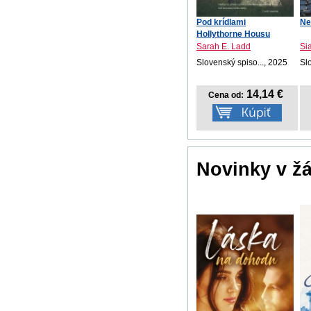
Pod krídlami
Ne
Hollythorne Housu
Sarah E. Ladd
Si
Slovenský spiso..., 2025
Sl
14,14 €
Cena od:
Novinky v ž