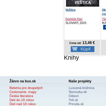
Graysonov sľub
Veštica
Ok
vy
Mia Sheridan
Dominik Dán
Táň
IKAR, 2026
SLOVART, 2025
IK
14,92 €
13,46 €
Cena od:
Cena od:
Knihy
Žánre na bux.sk
Naše projekty
Beletria pre dospelých
Luxusná knižnica
Cestovanie, mapy
Stonozka.sk
Česká literatúra
Odeon
Deti do 10 rokov
Yoli.sk
Deti nad 10 rokov
Priroda.sk