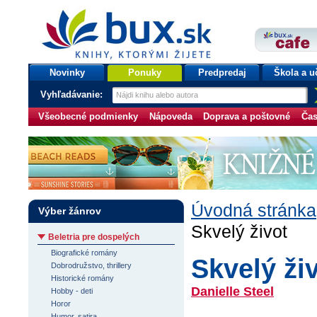
bux.sk
knihy, ktorými žijete
Úvodná stránka
Novinky
Ponuky
Predpredaj
Škola a u
Vyhľadávanie:
Všeobecné podmienky
Nápoveda
Doprava a poštovné
Čas
Úvodná stránka
Výber žánrov
Skvelý život
Beletria pre dospelých
Biografické romány
Skvelý ži
Dobrodružstvo, thrillery
Historické romány
Danielle Steel
Hobby - deti
Horor
Humor, satira