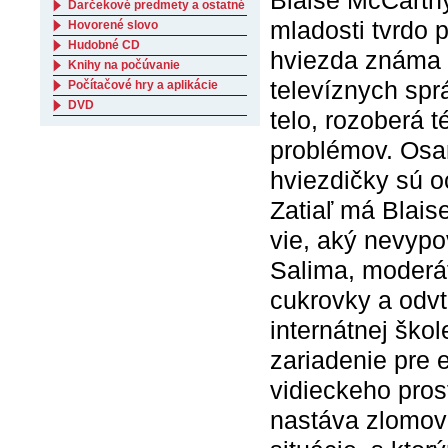
Blaise McCarthy
Darčekové predmety a ostatné
mladosti tvrdo 
Hovorené slovo
Hudobné CD
hviezda známa 
Knihy na počúvanie
televíznych spr
Počítačové hry a aplikácie
DVD
telo, rozoberá 
problémov. Osam
hviezdičky sú o
Zatiaľ má Blais
vie, aký nevypo
Salima, moderát
cukrovky a odvt
internátnej ško
zariadenie pre 
vidieckeho pros
nastáva zlomové