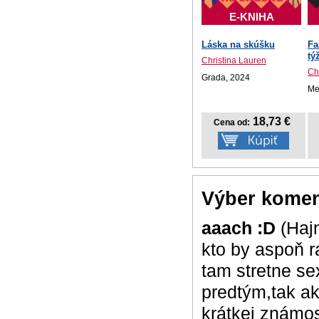
E-KNIHA
Láska na skúšku
Fa
tý
Christina Lauren
Ch
Grada, 2024
Me
18,73 €
Cena od:
Výber komen
aaach :D
(Haj
kto by aspoň r
tam stretne se
predtým,tak ak
krátkej známost