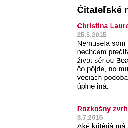
Čitateľské 
Christina Laur
25.6.2015
Nemusela som an
nechcem prečíta
život sériou Be
čo pôjde, no mu
veciach podoba
úplne iná.
Rozkošný zvrhl
3.7.2015
Aké kritériá má