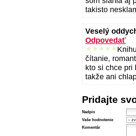
som siahla aj p
takisto nesklam
Veselý oddy
Odpovedať
Knihu
vrelo odporúčam
čítanie, roman
kto si chce pr
takže ani chlap
Pridajte sv
Nadpis
Vaše hodnotenie
Komentár