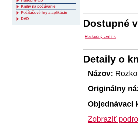
Hudobné CD
Knihy na počúvanie
Počítačové hry a aplikácie
DVD
Dostupné ve
Rozkošný zvrhlík
Detaily o k
Názov:
Rozkoš
Originálny ná
Objednávací 
Zobraziť podro