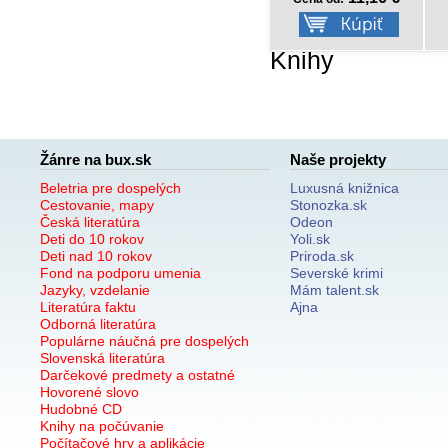
Knihy
Žánre na bux.sk
Naše projekty
Beletria pre dospelých
Luxusná knižnica
Cestovanie, mapy
Stonozka.sk
Česká literatúra
Odeon
Deti do 10 rokov
Yoli.sk
Deti nad 10 rokov
Priroda.sk
Fond na podporu umenia
Severské krimi
Jazyky, vzdelanie
Mám talent.sk
Literatúra faktu
Ajna
Odborná literatúra
Populárne náučná pre dospelých
Slovenská literatúra
Darčekové predmety a ostatné
Hovorené slovo
Hudobné CD
Knihy na počúvanie
Počítačové hry a aplikácie