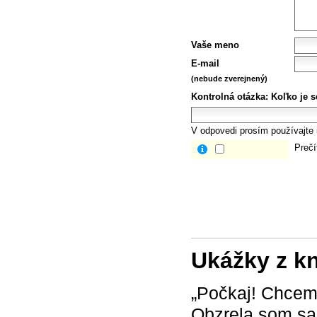
Vaše meno
E-mail
(nebude zverejnený)
Kontrolná otázka:
Koľko je 
V odpovedi prosím používajte i
Prečí
Ukážky z k
„Počkaj! Chcem 
Obzrela som sa 