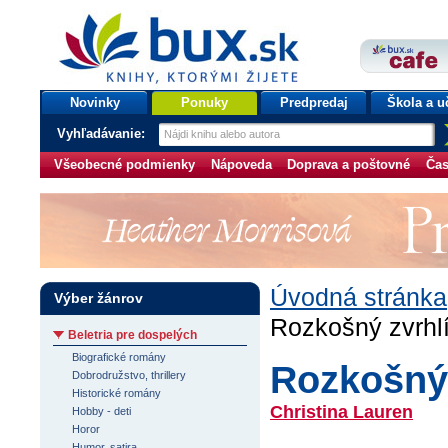
bux.sk
knihy, ktorými žijete
Úvodná stránka
Novinky
Ponuky
Predpredaj
Škola a u
Vyhľadávanie:
Všeobecné podmienky
Nápoveda
Doprava a poštovné
Čas
Úvodná stránka
Výber žánrov
Rozkošný zvrhl
Beletria pre dospelých
Biografické romány
Rozkošný 
Dobrodružstvo, thrillery
Historické romány
Christina Lauren
Hobby - deti
Horor
Humor, satira