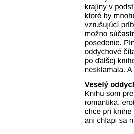
krajiny v pods
ktoré by mnohé
vzrušujúcí prí
možno súčastne
posedenie. Pln
oddychové číta
po ďalšej knihe
nesklamala. A u
Veselý oddy
Knihu som preč
romantika, ero
chce pri knihe
ani chlapi sa n