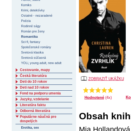
Komiks
Krimi, detektívky
Ostatné - nezaradené
Poézia
Rodinné ságy
Román pre ženy
Romantika
Sci-fi, fantasy
Spoločenské romány
Svetová klasika
Svetová súčasná
YOLi, young adult, new adult
Cestovanie, mapy
Česká literatúra
ZOBRAZIŤ UKÁŽKU
Deti do 10 rokov
Deti nad 10 rokov
Priemer:
4.75
Fond na podporu umenia
Ko
Hodnotené
(4x)
Jazyky, vzdelanie
Literatúra faktu
Odborná literatúra
Obsah knih
Populárne náučná pre
dospelých
Mia Hollandová 
Erotika, sex