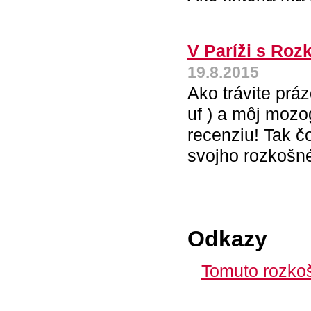
V Paríži s Roz
19.8.2015
Ako trávite prá
uf ) a môj mozo
recenziu! Tak čo
svojho rozkošn
Odkazy
Tomuto rozkoš