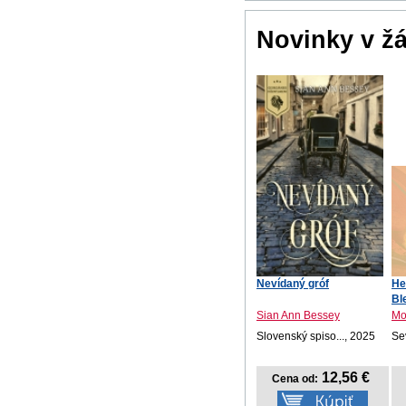
Novinky v ž
Nevídaný gróf
He
Bl
Sian Ann Bessey
Mo
Slovenský spiso..., 2025
Se
12,56 €
Cena od: