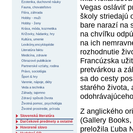
Ezoterika, duchovné náuky
Vegas osláviť p
Fauna, chovateľstvo
Flóra, záhrada
školy striedajú
Hobby - muži
bare narazí na 
Hobby - ženy
Krása, móda, kozmetika
na chvíľku odp
Krížovky, hádanky, hry
Kultúra, umenie
na ich nemravné
Lexikóny,encyklopédie
rozhodnutie živ
Literatúra faktu
Medicína, zdravie
Francúzska užiť
Obrazové publikácie
Partnerské vzťahy, rodina
pretvárkou a zá
Právo, sociológia
sa do cesty pos
Šport & hry
Varenie, nápoje, diéty
starého života,
Veda a technika
Záhady, tajomno
odohrávajúceho
Zdravý spôsob života
Životná pomoc, psychológia
Z anglického or
Životné prostredie, príroda
Slovenská literatúra
(Gallery Books
Darčekové predmety a ostatné
preložila Ľuba N
Hovorené slovo