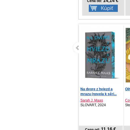
14,14 €
Cena od:
Samolepky pre
Na dvore z hviezd a
Oli
najmenších - s ježkom
mrazu (novela k séri...
Sarah J. Maas
Con
Infoa, 2026
SLOVART, 2024
St
2,62 €
11,16 €
Cena od:
Cena od: