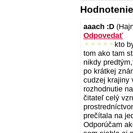
Hodnotenie 
aaach :D
(Haj
Odpovedať
kto b
vrelo odporúčam
tom ako tam st
nikdy predtým,
po krátkej znám
cudzej krajiny
rozhodnutie na
čitateľ celý vz
prostredníctvo
prečítala na je
Odporúčam ako