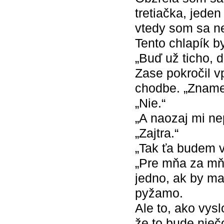
tretiačka, jeden
vtedy som sa nec
Tento chlapík b
„Buď už ticho, d
Zase pokročil v
chodbe. „Zname
„Nie.“
„A naozaj mi ne
„Zajtra.“
„Tak ťa budem v
„Pre mňa za mňa
jedno, ak by ma
pyžamo.
Ale to, ako vysl
že to bude nieč