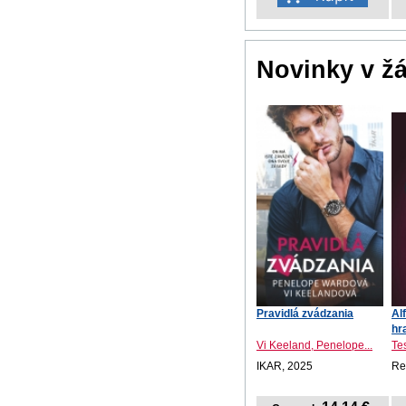
Novinky v ž
Pravidlá zvádzania
Al
hr
Vi Keeland, Penelope...
Te
IKAR, 2025
Re