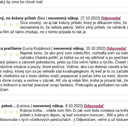
 aký by sme ho chceli mať.
ý, no krásny príbeh
(Bea |
neoverený nákup
, 27.10.2022)
Odpovedať
Síce smutný, no aj tak krásny príbeh, ktorý je dôkazom toho, že
odporúčam
neznamená to, že nebola pekná. Veľmi silný príbeh, no veľakrát 
a film až takto zhodujú, no v tomto prípade to tak je.
 za prečítanie
(Lucia Kurjáková |
neoverený nákup
, 15.10.2022)
Odpovedať
Napriek tomu, že ako prvý som videla film, rozhodla som sa siah
odporúčam
začiatku čitateľa pohltí, je ťažké sa od nej odtrhnúť a po prečíta
saný pútavo a zároveň jednoducho, preto sa číta veľmi ľahko a rýchlo. Čitateľ
náročné situácie a pocity, ktoré prežíva. Vidíme, ako Lou doteraz veselá a be
ii rodiny, ktorej syn sa po nehode stal kvadruplegikom. Aj keď je to zo začia
ek všetkému sa s touto úlohou snaží popasovať a počas toho sa mení, dozrie
 rôzne zvraty a veríme v zázrak. AK ste aj videli film, kniha je písaná tak, ž
 o hrdinoch a nechať pracovať svoju fantáziu. Prekvapila aj pohľadom na celko
účam.
 pekné...
(Lutrisia |
neoverený nákup
, 8.10.2022)
Odpovedať
Krásna kniha... videla som film 2x,tak som bola zvedavá na kni
odporúčam
príbeh s krásnym dejom, aj keď smutným koncom...Will a jeho cha
edstavovala v tých včielkových pančuchách :-) Odporúčam, veľmi a už lúskam 