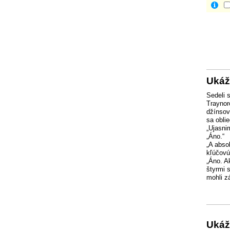
Ukáž
Sedeli 
Traynor
džínsov
sa oblie
„Ujasni
„Áno.“
„A abso
kľúčovú
„Áno. A
štyrmi 
mohli zá
Ukáž