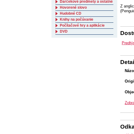
Darčekové predmety a ostatné
Z angli
Hovorené slovo
(Pengui
Hudobné CD
Knihy na počúvanie
Počítačové hry a aplikácie
DVD
Dostu
Predtý
Detai
Názo
Orig
Obje
Zobra
Odk