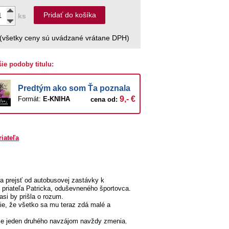
Pridať do košíka
ks
(všetky ceny sú uvádzané vrátane DPH)
šie podoby titulu:
Predtým ako som Ťa poznala
9,- €
Formát:
E-KNIHA
cena od:
riateľa
eba prejsť od autobusovej zastávky k
o priateľa Patricka, oduševneného športovca.
asi by prišla o rozum.
 vie, že všetko sa mu teraz zdá malé a
, že jeden druhého navzájom navždy zmenia.