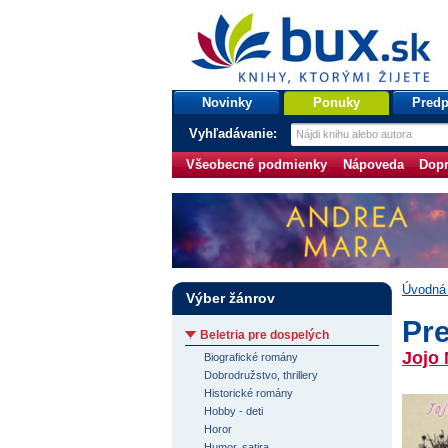
bux.sk
knihy, ktorými žijete
Úvodná stránka
Novinky
Ponuky
Predp
Vyhľadávanie:
Všeobecné podmienky
Nápoveda
Dopr
Úvodná 
Výber žánrov
Pr
Beletria pre dospelých
Jojo
Biografické romány
Dobrodružstvo, thrillery
Historické romány
Hobby - deti
Horor
Humor, satira