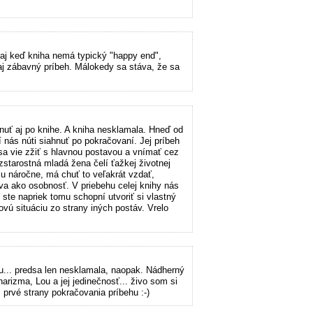
 aj keď kniha nemá typický "happy end",
aj zábavný príbeh. Málokedy sa stáva, že sa
nuť aj po knihe. A kniha nesklamala. Hneď od
ní nás núti siahnuť po pokračovaní. Jej príbeh
 sa vie zžiť s hlavnou postavou a vnímať cez
zstarostná mladá žena čelí ťažkej životnej
tku náročne, má chuť to veľakrát vzdať,
va ako osobnosť. V priebehu celej knihy nás
e ste napriek tomu schopní utvoriť si vlastný
vú situáciu zo strany iných postáv. Vrelo
hu... predsa len nesklamala, naopak. Nádherný
rizma, Lou a jej jedinečnosť... živo som si
prvé strany pokračovania príbehu :-)