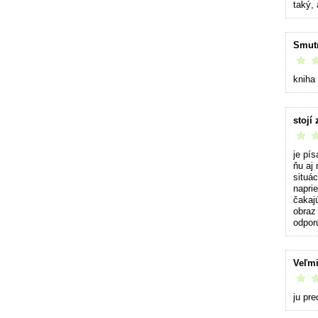
taký,
Smutn
vrelo 
kniha 
stojí
vrelo 
je pí
ňu aj 
situác
napri
čakajú
obraz
odpor
Veľmi
vrelo 
ju pr