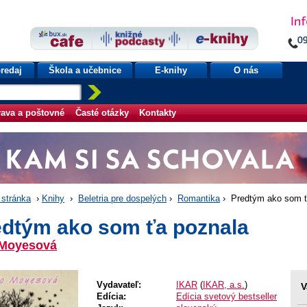
redaj
Škola a učebnice
E-knihy
O nás
ava a poštovné
Časté otázky
Kontakty
stránka
›
Knihy
›
Beletria pre dospelých
›
Romantika
› Predtým ako som ť
edtým ako som ťa poznala
 Moyesová
Vydavateľ:
IKAR
(
IKAR, a.s.
)
V
Edícia:
Edícia svetový bestseller