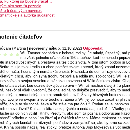
a, ku ktorej sa budete vracať...
tým ako som ťa poznala
ž o 5 čerstvých noviniek
omantickejšia autorka súčasnosti
otenie čitateľov
rúčam
(Martina |
neoverený nákup
, 31.10.2022)
Odpovedať
Will Traynor pochádza z bohatej rodiny. Je mladý, úspešný, má pr
odporúčam
mu však jedného dňa otočí o 180 stupňov, keď ho nehoda priprav
álu starostlivosť iných a prestáva sa tešiť zo života. V tom istom období si 
šetko miluje svoju rodinu a chce pomôcť svojmu otcovi, ktorý zostal nezame
utého muža, hoci s tým nemá skúsenosti. Prichádza do domu Traynorovcov a s
všetkým chcú, aby ich syna trochu rozptýlila a robila mu spoločnosť. Will je
e nevzdáva a svojou veselou a bláznivou povahou si Willa čoskoro získa. Obaja
ho dňa sa však Lou dozvie šokujúcu správu – Will už nechce ďalej žiť a plán
ná, neskôr si však uvedomí, že ona jediná ho dokáže presvedčiť, aby to nero
komických, romantických ale aj smutných chvíľ. Životy hlavných hrdinov sa sk
ujú. Lou je vo svojom živote trochu stratená a Will jej pomôže začať si plniť 
áže, čo je to skutočná láska a že stále ma pre čo žiť. Podarí sa jej napokon 
voľne nevzdával? Kniha sa číta naozaj rýchlo a nedá sa ju odložiť. Všetky po
duché sa do nich vcítiť. Knihu Predtým, ako som ťa poznala odporúčam každé
ladené“ príbehy a nebojí sa čítať aj o ťažších témach. Máme možnosť sa pozr
ých štyroch končatín z rôznych pohľadov a zamyslieť sa, ako by sme sa zac
v. Kniha pôsobí naozaj realisticky, pretože autorka Jojo Moyesová život neide