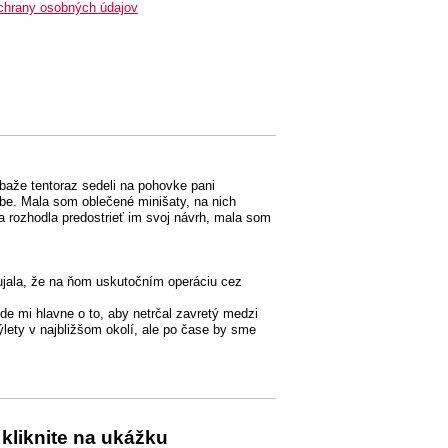
chrany osobných údajov
ibaže tentoraz sedeli na pohovke pani
ube. Mala som oblečené minišaty, na nich
rozhodla predostrieť im svoj návrh, mala som
ujala, že na ňom uskutočním operáciu cez
de mi hlavne o to, aby netrčal zavretý medzi
ýlety v najbližšom okolí, ale po čase by sme
kliknite na ukážku