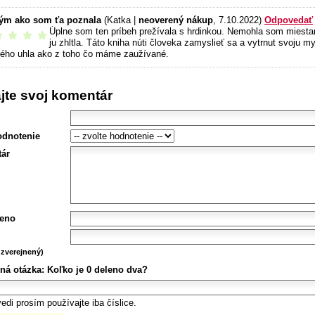
tým ako som ťa poznala
(Katka |
neoverený nákup
, 7.10.2022)
Odpovedať
Úplne som ten príbeh prežívala s hrdinkou. Nemohla som miestam
odporúčam
ju zhltla. Táto kniha núti človeka zamyslieť sa a vytrnut svoju 
iného uhla ako z toho čo máme zaužívané.
ajte svoj komentár
odnotenie
ár
eno
zverejnený)
ná otázka:
Koľko je 0 deleno dva?
edi prosím používajte iba číslice.