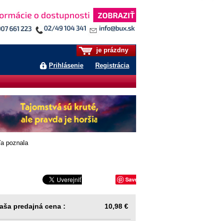
je prázdny
Prihlásenie
Registrácia
a poznala
Save
aša predajná cena :
10,98 €