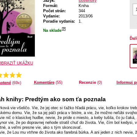
Jazyk:
slovenský
Formát:
Kniha
Počet strán:
344
Vydanie:
2013/06
Poradie vydania:
1.
Na sklade
Ďal
OBRAZIŤ UKÁŽKU
202898550725
Priemer:
Komentáre
(55)
Recenzie
(0)
Informuj p
otené
(69x)
h knihy: Predtým ako som ťa poznala
rková vie všeličo. Vie, že jej otec si ťažko hľadá prácu, vie, koľko krokov tr
skému domu. Vie, že sa jej páči práca v bistre, a vie, že možno neľúbi svojh
ie nič o klasickej hudbe, nevie, že príde o miesto, a keby tušila, čo ju čaká, 
aynor vie, že po dopravnej nehode stratil chuť do života. Vie, čím bol kedysi,
tné, a veľmi presne vie, ako s tým skoncovať.
vie, že Lou mu vtrhne do života ako farebná búrka. A ani jeden z nich nevie