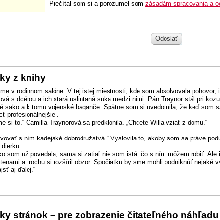
Prečítal som si a porozumel som
zásadám spracovania a o
Odoslať
ky z knihy
sme v rodinnom salóne. V tej istej miestnosti, kde som absolvovala pohovor, 
ová s dcérou a ich stará uslintaná suka medzi nimi. Pán Traynor stál pri koz
é sako a k tomu vojenské baganče. Spätne som si uvedomila, že keď som sa 
cť profesionálnejšie .
me si to.“ Camilla Traynorová sa predklonila. „Chcete Willa vziať z domu.“
lvovať s ním kadejaké dobrodružstvá.“ Vyslovila to, akoby som sa práve pod
 dierku.
ko som už povedala, sama si zatiaľ nie som istá, čo s ním môžem robiť. Ale i
stenami a trochu si rozšíril obzor. Spočiatku by sme mohli podniknúť nejaké v
jsť aj ďalej.“
ky stránok – pre zobrazenie čitateľného náhľadu 