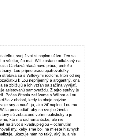
iateľku, svoj život si naplno užíva. Ten sa
í o všetko, čo mal. Will zostane odkázaný na
Louisa Clarková hľadá novú prácu, pretože
stnaný. Lou príjme prácu opatrovateľky
tretáva sa s Willovými rodičmi, ktorí od nej
 zozačiatku k Lou nepríjemný a arogantný, ona
 sa zbližujú a ich vzťah sa začína vyvíjať.
uje asistovanú samovraždu. Z tejto správy je
bil. Počas čítania zažívame s Willom a Lou
rížia v období, kedy to obaja najviac
svoje sny a naučí ju, ako žiť naplno. Lou mu
Willa presvedčiť, aby sa svojho života
stavy sú zobrazené veľmi realisticky a je
mu, kto má rád romantické, ale nie
ieť na život s kvadruplégiou – ochrnutím
hovali my, keby sme boli na mieste hlavných
alizuje, ukazuje nám ho taký, aký je, a nie