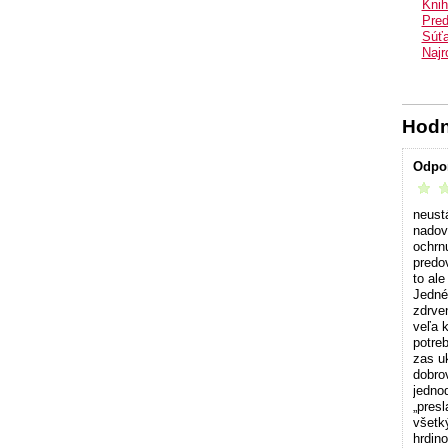
Knih
Pred
Súťa
Najr
Hodn
Odpo
vrelo 
neust
nadov
ochrn
predo
to al
Jedné
zdrve
veľa 
potreb
zas uk
dobro
jedno
„pres
všetk
hrdino