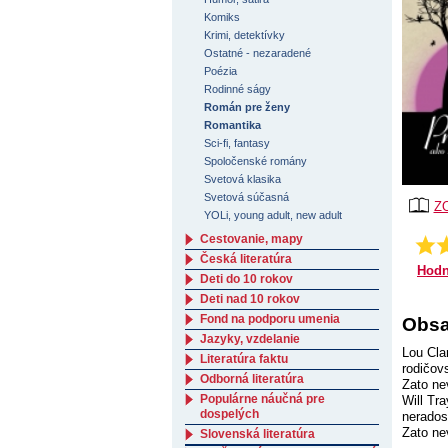
Komiks
Krimi, detektívky
Ostatné - nezaradené
Poézia
Rodinné ságy
Román pre ženy
Romantika
Sci-fi, fantasy
Spoločenské romány
Svetová klasika
Svetová súčasná
Z
YOLi, young adult, new adult
Cestovanie, mapy
4.94
Česká literatúra
Hodn
Deti do 10 rokov
Deti nad 10 rokov
Fond na podporu umenia
Obsa
Jazyky, vzdelanie
Lou Cla
Literatúra faktu
rodičov
Odborná literatúra
Zato nev
Populárne náučná pre
Will Tr
dospelých
nerados
Zato ne
Slovenská literatúra