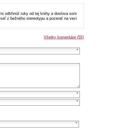
i odtrhnúť ruky od tej knihy a doslova som
myseľ z bežného stereotypu a pozerať na veci
Všetky komentáre (55)