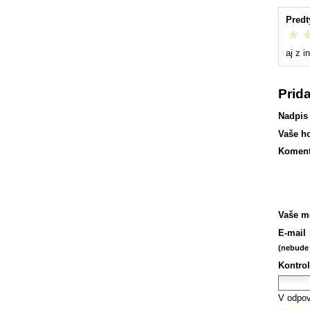
Pred
vrelo 
aj z 
Prid
Nadpis
Vaše h
Koment
Vaše m
E-mail
(nebude 
Kontrol
V odpov