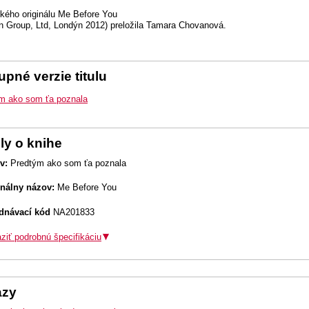
ckého originálu Me Before You
n Group, Ltd, Londýn 2012) preložila Tamara Chovanová.
pné verzie titulu
m ako som ťa poznala
ly o knihe
v:
Predtým ako som ťa poznala
inálny názov:
Me Before You
dnávací kód
NA201833
ziť podrobnú špecifikáciu
azy