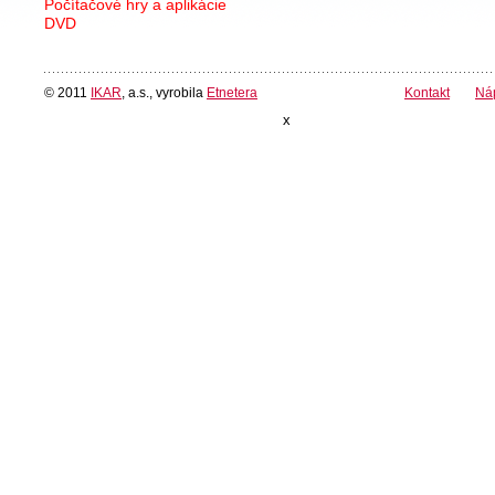
Počítačové hry a aplikácie
DVD
© 2011
IKAR
, a.s., vyrobila
Etnetera
Kontakt
Ná
x