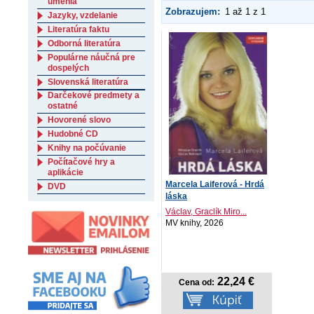
umenia
Zobrazujem:
1 až 1 z 1
Jazyky, vzdelanie
Literatúra faktu
Odborná literatúra
Populárne náučná pre
dospelých
Slovenská literatúra
Darčekové predmety a
ostatné
Hovorené slovo
Hudobné CD
Knihy na počúvanie
Počítačové hry a
aplikácie
Marcela Laiferová - Hrdá
DVD
láska
Václav, Graclík Miro...
MV knihy, 2026
22,24 €
Cena od: