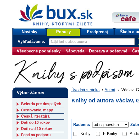
bux.sk
knihy, ktorými žijete
Úvodná stránka
Novinky
Ponuky
Predpredaj
Škola a u
Vyhľadávanie:
Všeobecné podmienky
Nápoveda
Doprava a poštovné
Čas
Úvodná stránka
›
Autori
›
Václav, Gr
Výber žánrov
Knihy od autora Václav, G
Beletria pre dospelých
Cestovanie, mapy
Česká literatúra
Deti do 10 rokov
Radenie:
Zobr
Deti nad 10 rokov
Knihy
E-Knihy
Audi
Fond na podporu