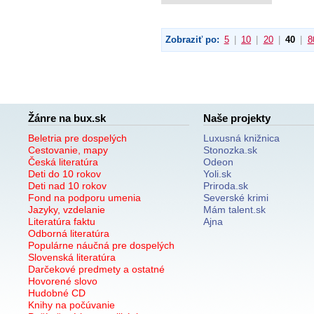
Zobraziť po:
5
|
10
|
20
|
40
|
8
Žánre na bux.sk
Naše projekty
Beletria pre dospelých
Luxusná knižnica
Cestovanie, mapy
Stonozka.sk
Česká literatúra
Odeon
Deti do 10 rokov
Yoli.sk
Deti nad 10 rokov
Priroda.sk
Fond na podporu umenia
Severské krimi
Jazyky, vzdelanie
Mám talent.sk
Literatúra faktu
Ajna
Odborná literatúra
Populárne náučná pre dospelých
Slovenská literatúra
Darčekové predmety a ostatné
Hovorené slovo
Hudobné CD
Knihy na počúvanie