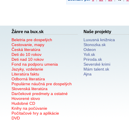
Žánre na bux.sk
Naše projekty
Beletria pre dospelých
Luxusná knižnica
Cestovanie, mapy
Stonozka.sk
Česká literatúra
Odeon
Deti do 10 rokov
Yoli.sk
Deti nad 10 rokov
Priroda.sk
Fond na podporu umenia
Severské krimi
Jazyky, vzdelanie
Mám talent.sk
Literatúra faktu
Ajna
Odborná literatúra
Populárne náučná pre dospelých
Slovenská literatúra
Darčekové predmety a ostatné
Hovorené slovo
Hudobné CD
Knihy na počúvanie
Počítačové hry a aplikácie
DVD