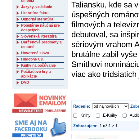
umenia
Taliansku, kde sa 
Jazyky, vzdelanie
úspešných románo
Literatúra faktu
Odborná literatúra
filmových a televí
Populárne náučná pre
dospelých
debutoval, sa inšp
Slovenská literatúra
sériovým vrahom An
Darčekové predmety a
ostatné
brutálne zabil vyše
Hovorené slovo
Hudobné CD
Smithovi nomináciu
Knihy na počúvanie
Počítačové hry a
viac ako tridsiatich
aplikácie
DVD
Radenie:
Zobr
Knihy
E-Knihy
Audi
Zobrazujem:
1 až 1 z 1