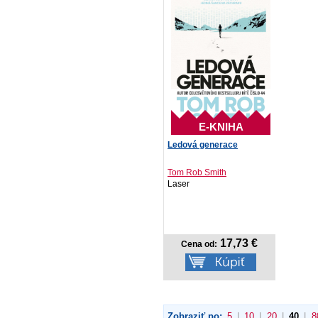
E-KNIHA
Ledová generace
Tom Rob Smith
Laser
17,73 €
Cena od:
Zobraziť po:
5
|
10
|
20
|
40
|
8