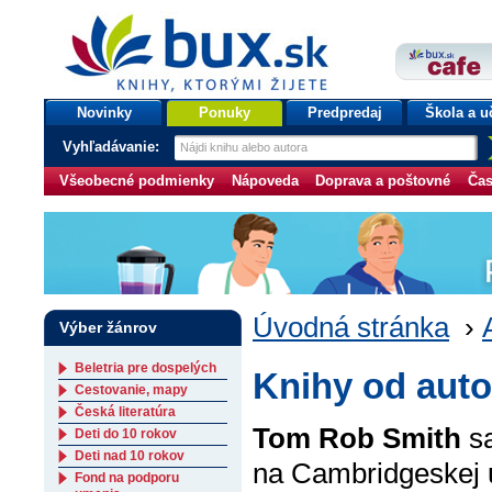
bux.sk
knihy, ktorými žijete
Úvodná stránka
Novinky
Ponuky
Predpredaj
Škola a u
Vyhľadávanie:
Všeobecné podmienky
Nápoveda
Doprava a poštovné
Čas
Úvodná stránka
›
Výber žánrov
Beletria pre dospelých
Knihy od aut
Cestovanie, mapy
Česká literatúra
Tom Rob Smith
sa
Deti do 10 rokov
Deti nad 10 rokov
na Cambridgeskej un
Fond na podporu