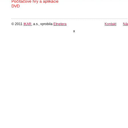
Počítačové hry a aplikácie
DVD
© 2011
IKAR
, a.s., vyrobila
Etnetera
Kontakt
Ná
x