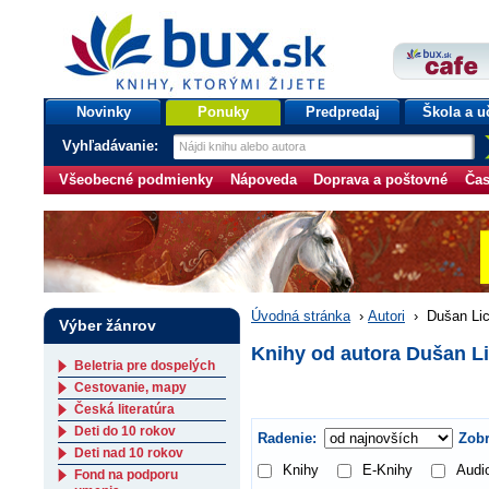
bux.sk
knihy, ktorými žijete
Úvodná stránka
Novinky
Ponuky
Predpredaj
Škola a u
Vyhľadávanie:
Všeobecné podmienky
Nápoveda
Doprava a poštovné
Čas
Úvodná stránka
›
Autori
›
Dušan Lic
Výber žánrov
Knihy od autora Dušan L
Beletria pre dospelých
Cestovanie, mapy
Česká literatúra
Deti do 10 rokov
Radenie:
Zobr
Deti nad 10 rokov
Knihy
E-Knihy
Audi
Fond na podporu