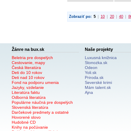
Zobraziť po:
5
|
10
|
20
|
40
|
8
Žánre na bux.sk
Naše projekty
Beletria pre dospelých
Luxusná knižnica
Cestovanie, mapy
Stonozka.sk
Česká literatúra
Odeon
Deti do 10 rokov
Yoli.sk
Deti nad 10 rokov
Priroda.sk
Fond na podporu umenia
Severské krimi
Jazyky, vzdelanie
Mám talent.sk
Literatúra faktu
Ajna
Odborná literatúra
Populárne náučná pre dospelých
Slovenská literatúra
Darčekové predmety a ostatné
Hovorené slovo
Hudobné CD
Knihy na počúvanie