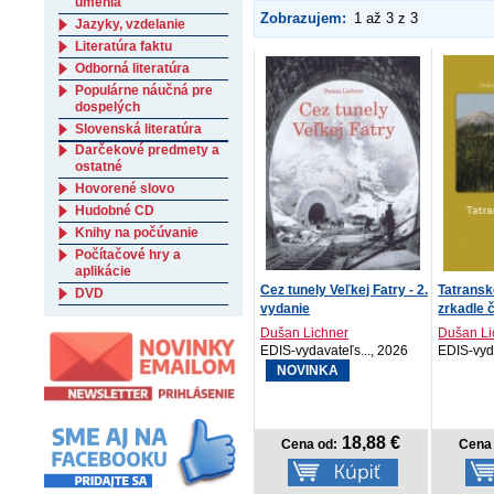
umenia
Zobrazujem:
1 až 3 z 3
Jazyky, vzdelanie
Literatúra faktu
Odborná literatúra
Populárne náučná pre
dospelých
Slovenská literatúra
Darčekové predmety a
ostatné
Hovorené slovo
Hudobné CD
Knihy na počúvanie
Počítačové hry a
aplikácie
Cez tunely Veľkej Fatry - 2.
Tatransk
DVD
vydanie
zrkadle 
Dušan Lichner
Dušan Li
EDIS-vydavateľs..., 2026
EDIS-vyda
NOVINKA
18,88 €
Cena od:
Cena 