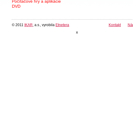
Počítačové hry a aplikácie
DVD
© 2011
IKAR
, a.s., vyrobila
Etnetera
Kontakt
Ná
x