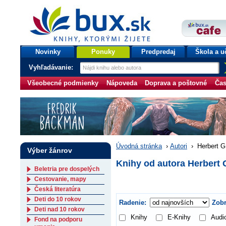
bux.sk
knihy, ktorými žijete
Úvodná stránka
Novinky
Ponuky
Predpredaj
Škola a u
Vyhľadávanie:
Všeobecné podmienky
Nápoveda
Doprava a poštovné
Čas
Úvodná stránka
›
Autori
›
Herbert G
Výber žánrov
Knihy od autora Herbert 
Beletria pre dospelých
Cestovanie, mapy
Česká literatúra
Deti do 10 rokov
Radenie:
Zobr
Deti nad 10 rokov
Knihy
E-Knihy
Audi
Fond na podporu