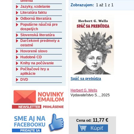
umenia
Zobrazujem:
1 až 1 z 1
Jazyky, vzdelanie
Literatúra faktu
Odborná literatúra
Populárne náučná pre
dospelých
Slovenská literatúra
Darčekové predmety a
ostatné
Hovorené slovo
Hudobné CD
Knihy na počúvanie
Počítačové hry a
aplikácie
Spáč sa prebúdza
DVD
Herbert G. Wells
Vydavateľstvo S..., 2025
11,77 €
Cena od: