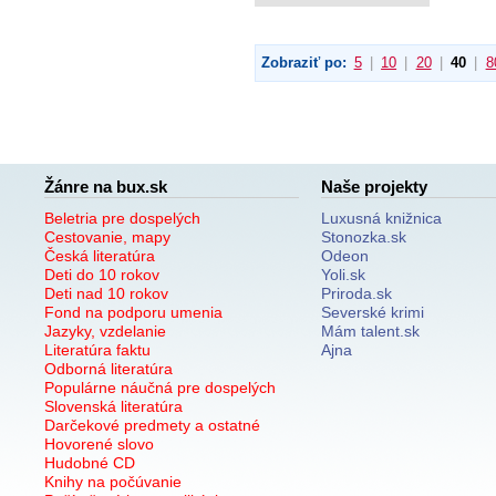
Zobraziť po:
5
|
10
|
20
|
40
|
8
Žánre na bux.sk
Naše projekty
Beletria pre dospelých
Luxusná knižnica
Cestovanie, mapy
Stonozka.sk
Česká literatúra
Odeon
Deti do 10 rokov
Yoli.sk
Deti nad 10 rokov
Priroda.sk
Fond na podporu umenia
Severské krimi
Jazyky, vzdelanie
Mám talent.sk
Literatúra faktu
Ajna
Odborná literatúra
Populárne náučná pre dospelých
Slovenská literatúra
Darčekové predmety a ostatné
Hovorené slovo
Hudobné CD
Knihy na počúvanie