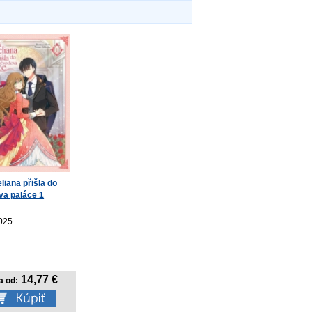
liana přišla do
va paláce 1
025
14,77 €
a od: