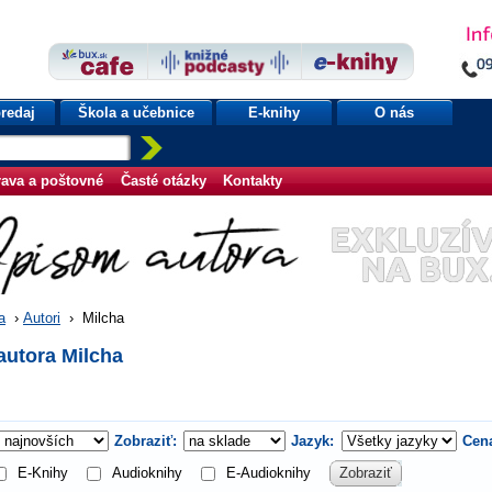
redaj
Škola a učebnice
E-knihy
O nás
ava a poštovné
Časté otázky
Kontakty
a
›
Autori
›
Milcha
autora Milcha
Zobraziť:
Jazyk:
Cen
E-Knihy
Audioknihy
E-Audioknihy
Zobraziť