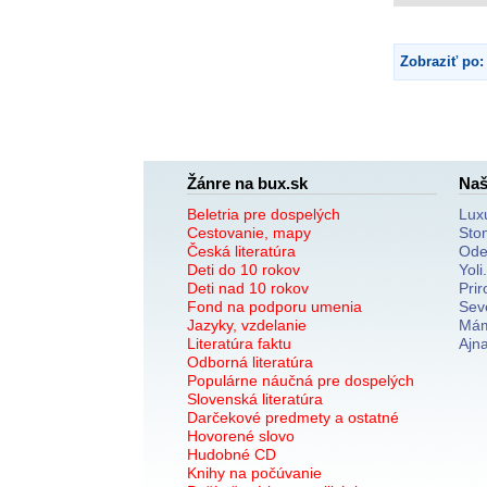
Zobraziť po:
Žánre na bux.sk
Naš
Beletria pre dospelých
Lux
Cestovanie, mapy
Sto
Česká literatúra
Ode
Deti do 10 rokov
Yoli
Deti nad 10 rokov
Prir
Fond na podporu umenia
Sev
Jazyky, vzdelanie
Mám
Literatúra faktu
Ajn
Odborná literatúra
Populárne náučná pre dospelých
Slovenská literatúra
Darčekové predmety a ostatné
Hovorené slovo
Hudobné CD
Knihy na počúvanie