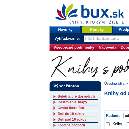
bux.sk
knihy, ktorými žijete
Úvodná stránka
Novinky
Ponuky
Predp
Vyhľadávanie:
Všeobecné podmienky
Nápoveda
Dopr
Úvodná stránk
Výber žánrov
Knihy od 
Beletria pre dospelých
Cestovanie, mapy
Česká literatúra
Deti do 10 rokov
Radenie:
Deti nad 10 rokov
Knihy
Fond na podporu