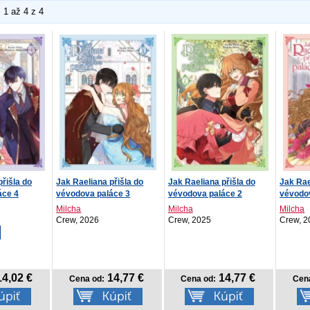
1 až 4 z 4
přišla do
Jak Raeliana přišla do
Jak Raeliana přišla do
Jak Rae
áce 4
vévodova paláce 3
vévodova paláce 2
vévodo
Milcha
Milcha
Milcha
Crew, 2026
Crew, 2025
Crew, 2
4,02 €
14,77 €
14,77 €
Cena od:
Cena od:
Cen