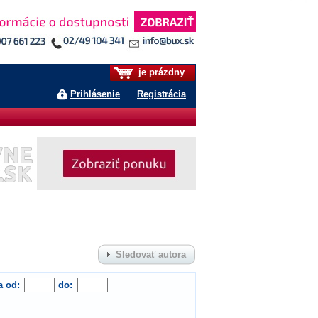
je prázdny
Prihlásenie
Registrácia
Sledovať autora
a od:
do: