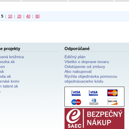
5
|
10
|
20
|
40
|
80
e projekty
Odporúčané
usná knižnica
Edičný plán
nozka.sk
Všetko o doprave tovaru
on
Odstúpenie od zmluvy
.sk
Ako nakupovať
oda.sk
Rýchla objednávka pomocou
erské krimi
objednávacieho kódu
 talent.sk
a