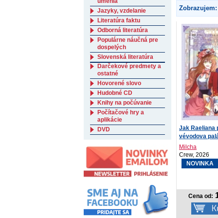
umenia
Zobrazujem:
Jazyky, vzdelanie
Literatúra faktu
Odborná literatúra
Populárne náučná pre
dospelých
Slovenská literatúra
Darčekové predmety a
ostatné
Hovorené slovo
Hudobné CD
Knihy na počúvanie
Počítačové hry a
aplikácie
Jak Raeliana 
DVD
vévodova pal
Milcha
Crew, 2026
NOVINKA
1
Cena od: