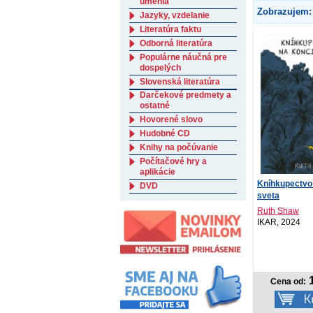
umenia
Zobrazujem:
Jazyky, vzdelanie
Literatúra faktu
Odborná literatúra
Populárne náučná pre
dospelých
Slovenská literatúra
Darčekové predmety a
ostatné
Hovorené slovo
Hudobné CD
Knihy na počúvanie
Počítačové hry a
aplikácie
Kníhkupectvo
DVD
sveta
Ruth Shaw
IKAR, 2024
1
Cena od: