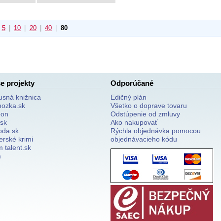
5
|
10
|
20
|
40
|
80
e projekty
Odporúčané
usná knižnica
Edičný plán
nozka.sk
Všetko o doprave tovaru
on
Odstúpenie od zmluvy
.sk
Ako nakupovať
oda.sk
Rýchla objednávka pomocou
erské krimi
objednávacieho kódu
 talent.sk
a