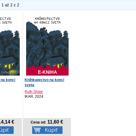
1 až 2 z 2
E-KNIHA
 na konci
Kníhkupectvo na konci
sveta
Ruth Shaw
IKAR, 2024
4,14 €
11,60 €
Cena od: