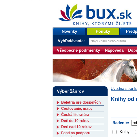
bux.sk
knihy, ktorými žijete
Úvodná stránka
Novinky
Ponuky
Predp
Vyhľadávanie:
Všeobecné podmienky
Nápoveda
Dopr
Úvodná stránk
Výber žánrov
Knihy od 
Beletria pre dospelých
Cestovanie, mapy
Česká literatúra
Deti do 10 rokov
Radenie:
Deti nad 10 rokov
Knihy
Fond na podporu