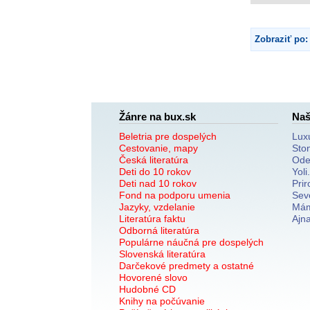
Zobraziť po:
Žánre na bux.sk
Naš
Beletria pre dospelých
Lux
Cestovanie, mapy
Sto
Česká literatúra
Ode
Deti do 10 rokov
Yoli
Deti nad 10 rokov
Prir
Fond na podporu umenia
Sev
Jazyky, vzdelanie
Mám
Literatúra faktu
Ajn
Odborná literatúra
Populárne náučná pre dospelých
Slovenská literatúra
Darčekové predmety a ostatné
Hovorené slovo
Hudobné CD
Knihy na počúvanie