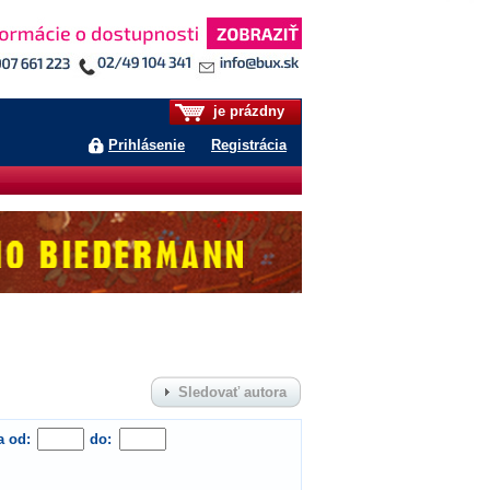
je prázdny
Prihlásenie
Registrácia
Sledovať autora
a od:
do: