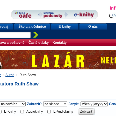
redaj
Škola a učebnice
E-knihy
O nás
ava a poštovné
Časté otázky
Kontakty
a
›
Autori
›
Ruth Shaw
autora Ruth Shaw
Zobraziť:
Jazyk:
Cen
E-Knihy
Audioknihy
E-Audioknihy
Zobraziť