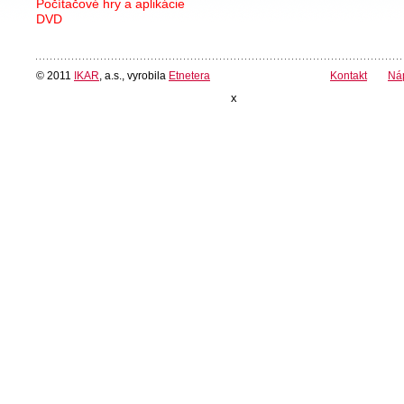
Počítačové hry a aplikácie
DVD
© 2011
IKAR
, a.s., vyrobila
Etnetera
Kontakt
Ná
x