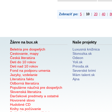
Zobraziť po:
5
|
10
|
20
|
40
|
8
Žánre na bux.sk
Naše projekty
Beletria pre dospelých
Luxusná knižnica
Cestovanie, mapy
Stonozka.sk
Česká literatúra
Odeon
Deti do 10 rokov
Yoli.sk
Deti nad 10 rokov
Priroda.sk
Fond na podporu umenia
Severské krimi
Jazyky, vzdelanie
Mám talent.sk
Literatúra faktu
Ajna
Odborná literatúra
Populárne náučná pre dospelých
Slovenská literatúra
Darčekové predmety a ostatné
Hovorené slovo
Hudobné CD
Knihy na počúvanie