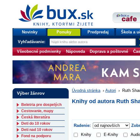
bux.sk
knihy, ktorými žijete
Úvodná stránka
Novinky
Ponuky
Predpredaj
Škola a u
Vyhľadávanie:
Všeobecné podmienky
Nápoveda
Doprava a poštovné
Čas
Úvodná stránka
›
Autori
›
Ruth Sha
Výber žánrov
Knihy od autora Ruth Sh
Beletria pre dospelých
Cestovanie, mapy
Česká literatúra
Deti do 10 rokov
Radenie:
Zobr
Deti nad 10 rokov
Knihy
E-Knihy
Audi
Fond na podporu