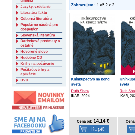
umenia
Zobrazujem:
1 až 2 z 2
Jazyky, vzdelanie
Literatúra faktu
Odborná literatúra
Populárne náučná pre
dospelých
Slovenská literatúra
Darčekové predmety a
ostatné
Hovorené slovo
Hudobné CD
Knihy na počúvanie
Počítačové hry a
aplikácie
Kníhkupectvo na konci
Kníhkupe
DVD
sveta
sveta
Ruth Shaw
Ruth Sh
IKAR, 2024
IKAR, 20
14,14 €
Cena od:
Cena