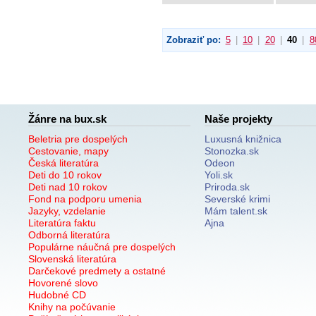
Zobraziť po:
5
|
10
|
20
|
40
|
8
Žánre na bux.sk
Naše projekty
Beletria pre dospelých
Luxusná knižnica
Cestovanie, mapy
Stonozka.sk
Česká literatúra
Odeon
Deti do 10 rokov
Yoli.sk
Deti nad 10 rokov
Priroda.sk
Fond na podporu umenia
Severské krimi
Jazyky, vzdelanie
Mám talent.sk
Literatúra faktu
Ajna
Odborná literatúra
Populárne náučná pre dospelých
Slovenská literatúra
Darčekové predmety a ostatné
Hovorené slovo
Hudobné CD
Knihy na počúvanie