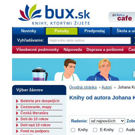
bux.sk
knihy, ktorými žijete
Úvodná stránka
Novinky
Ponuky
Predpredaj
Škola a u
Vyhľadávanie:
Všeobecné podmienky
Nápoveda
Doprava a poštovné
Čas
Úvodná stránka
›
Autori
›
Johana Kr
Výber žánrov
Knihy od autora Johana K
Beletria pre dospelých
Cestovanie, mapy
Česká literatúra
Deti do 10 rokov
Radenie:
Zobr
Deti nad 10 rokov
Knihy
E-Knihy
Audi
Fond na podporu