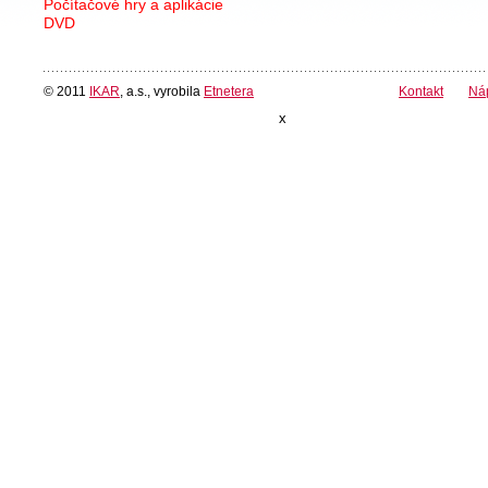
Počítačové hry a aplikácie
DVD
© 2011
IKAR
, a.s., vyrobila
Etnetera
Kontakt
Ná
x