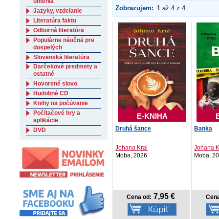
umenia
Zobrazujem:
1 až 4 z 4
Jazyky, vzdelanie
Literatúra faktu
Odborná literatúra
Populárne náučná pre
dospelých
Slovenská literatúra
Darčekové predmety a
ostatné
Hovorené slovo
Hudobné CD
Knihy na počúvanie
Počítačové hry a
E-KNIHA
aplikácie
Druhá šance
Banka
DVD
Johana Kral
Johana K
Moba, 2026
Moba, 2
7,95 €
Cena od:
Cena